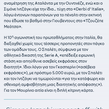
αναμέτρηση της Αταλάντα με την Ουντινέζε, ενώ και ο
Σιμόνε Ιντζάγκι είχε την ίδια… τύχη στο «Derbi d’ Italia»,
λόγω έντονων παραπόνων για το πέναλτι στην εκπνοή
που έδωσε το βαθμό στην Γιουβεντους στο «Τζουζέπε
Μεάτσα».
η
Η 10
αγωνιστική του πρωταθλήματος στην Ιταλία, θα
διεξαχθεί χωρίς τους τέσσερις προπονητές στον πάγκο
των ομάδων τους. Ο Σπαλέτι, σύμφωνα με τον
αθλητικό δικαστή της Serie A, «επέδειξε ειρωνική
στάση και απηύθυνε ασεβείς εκφράσεις στον
διαιτητή». Ίδιοι λόγοι για τον Γκασπερίνι («ασέβεια
εκφράσεις»), με πρόστιμο 5.000 ευρώ, με τον Σπαλέτι
και τον Ιντζάγκι να τιμωρούνται «για την κατάφωρη και
σθεναρή αμφισβήτηση μιας διαιτητικής απόφασης»).
Για τον Μουρίνιο αιτία είναι η διπλή κίτρινη κάρτα.