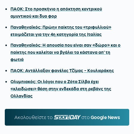
ΠΑΟΚ: Στο προσκήνιο η απόκτηση κεντρικού
αμυντικού και δυο φορ
Παναθηναϊκός: Πρώην παίκτης του «τριφυλλιού»
ετοιμάζεται για την 4η κατηγορία της Ιταλίας
Παναθηναϊκός: Η απουσία που είναι σαν «δώρο» και ο
παίκτης που καλείται να βγάλει τα κάστανα απ' τη
φωτιά
ΠΑΟΚ: Αντάλλαξαν φανέλες Τζίμας - Κουλιεράκης
Ολυμπιακός: Οι λόγοι που ο Ζότα Σίλβα έχει
«κλειδώσει» θέση στην ενδεκάδα στη ρεβάνς της
Ολλανδίας
Ακολουθείστε τo
SPORTDAY.GR
στο
Google News