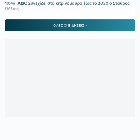
13:46
ΑΕΚ:
Συνεχίζει στα κιτρινόμαυρα έως το 2030 ο Σταύρος
Πήλιος
13:41
ΒΑΓΓΕΛΗΣ ΜΑΡΙΝΑΚΗΣ:
Στη λίστα με τους 50
ΟΛΕΣ ΟΙ ΕΙΔΗΣΕΙΣ >
πλουσιότερους ιδιοκτήτες ομάδων
13:10
ΠΑΝΑΘΗΝΑΪΚΟΣ:
Πρώην παίκτης του «τριφυλλιού»
ετοιμάζεται για την 4η κατηγορία της Ιταλίας
12:40
Η ΕΠΟ ΕΥΧΗΘΗΚΕ ΣΤΟΝ ΟΤΟ ΡΕΧΑΓΚΕΛ ΓΙΑ ΤΑ
ΓΕΝΕΘΛΙΑ ΤΟΥ:
«Σημάδεψε την ιστορία της Εθνικής»
12:15
ΟΛΥΜΠΙΑΚΟΣ:
Υπάρχει σήμερα ιδανική ενδεκάδα;
11:40
ΒΙΛΕΡΜΠΑΝ:
Στο τραπέζι η πώληση στην οικογένεια
Μπας – Οι διαπραγματεύσεις και το ποσό
11:06
ΠΑΓΚΟΣΜΙΟ ΣΤΙΒΟΥ Κ20:
Ασημένια η Ρούσσου στα
800μ. με συγκλονιστικό φινάλε
10:36
ΠΑΟΚ:
Στο προσκήνιο η απόκτηση κεντρικού αμυντικού
και δυο φορ
10:05
ΠΑΟΚ:
Αντάλλαξαν φανέλες Τζίμας - Κουλιεράκης