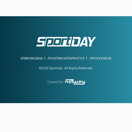
πάει Λόντον Λάιονς
20:32
ΠΑΡΑΣΚΗΝΙΟ:
Ελληνική ομάδα έκανε πρόταση στον
Θεμπάγιος
20:31
Υπό απειλή δίωξης κοινωνικοί λειτουργοί που αρνούνται
να εκτελέσουν εισαγγελικές εντολές – Ακραία υποστελέχωση
στις κοινωνικές υπηρεσίες
20:13
Ο διεθνούς φήμης συνθέτης Μάριος Ιωάννου Ηλία νέος
συνθέτης των Τελετών Αφής και Παράδοσης της Ολυμπιακής
|
|
ΕΠΙΚΟΙΝΩΝΙΑ
ΠΟΛΙΤΙΚΗ ΑΠΟΡΡΗΤΟΥ
ΟΡΟΙ ΧΡΗΣΗΣ
Φλόγας
©2026 Sportday. All Rights Reserved.
19:45
ΓΙΩΡΓΟΣ ΧΕΛΑΚΗΣ:
Εχει κι ο Νίστρουπ τα «κολλήματά»
του...
Created by
19:04
ΠΑΟΚ:
Πρόταση της Γαλατάσαραϊ για δανεισμό του
Κωνσταντέλια
19:01
Tα συγχαρητήρια του Ισίδωρου Κούβελου στην Εβελυν
Μητροπούλου και το ευχαριστώ στον Πρόεδρο της ΕΟΕ