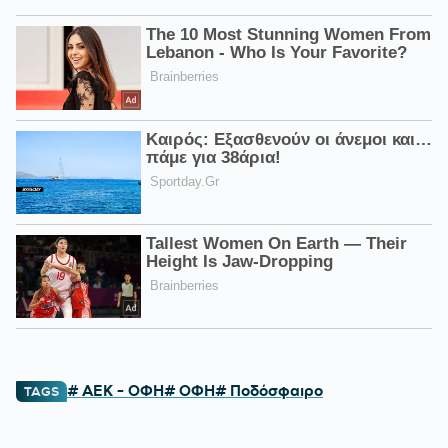
# ΑΕΚ - ΟΦΗ
# ΟΦΗ
# Ποδόσφαιρο
TAGS