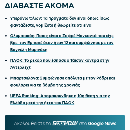
ΔΙΑΒΑΣΤΕ ΑΚΟΜΑ
Υπεράνω Όλων: Τα πράγματα δεν είναι όπως ίσως
φαντάζεστε, νομίζετε ή θεωρείτε ότι είναι
Ολυμπιακός: Ποιος είναι ο Ζοφρέ Μονκαντά που είχε
βρει τον Εμπαπέ όταν ήταν 12 και συμφώνησε με τον
Βαγγέλη Μαρινάκη
ΠΑΟΚ: Το ρεκόρ που έσπασε ο Τάισον κόντρα στην
Άντερλεχτ
Μπαρτσελόνα: Συμφώνησε απόλυτα με τον Ρόδρι και
φουλάρει για τη βόμβα της χρονιάς
UEFA Ranking: Απομακρύνθηκε η 10η θέση για την
Ελλάδα μετά την ήττα του ΠΑΟΚ
Ακολουθείστε τo
SPORTDAY.GR
στο
Google News