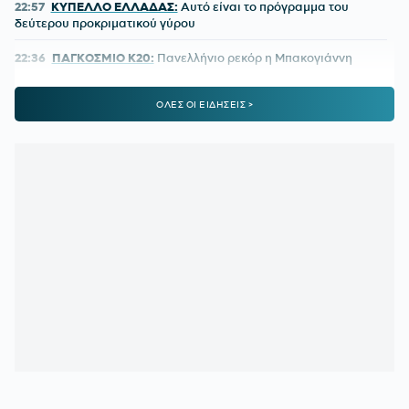
22:57
ΚΥΠΕΛΛΟ ΕΛΛΑΔΑΣ:
Αυτό είναι το πρόγραμμα του
δεύτερου προκριματικού γύρου
22:36
ΠΑΓΚΟΣΜΙΟ Κ20:
Πανελλήνιο ρεκόρ η Μπακογιάννη
22:25
ΜΑΡΙΑ ΜΕΝΟΥΝΟΣ:
«Το έργο που έχει κάνει ο
ΟΛΕΣ ΟΙ ΕΙΔΗΣΕΙΣ >
κ.Κούβελος είναι σπουδαίο»
21:50
ΜΕΪΤΕ:
Η φωτό από το χειρουργικό κρεβάτι και το μήνυμά
του - Πόσο καιρό θα μείνει εκτός
21:42
ΦΥΣΙΚΟΘΕΡΑΠΕΥΤΗΣ ΜΑΡΑΝΤΟΝΑ:
«Η κατάστασή του
ήταν άθλια, δε σηκωνόταν από το κρεβάτι»
21:15
ΚΡΗΤΗ:
Τουρίστας ρωτούσε πόσο να πληρώσει για να
ασελγήσει σε 10χρονο κορίτσι!
21:11
ΑΑΔΕ:
Άνοιξε ξανά το σύστημα ΕΑΕ 2025 για
διορθώσεις και συμπληρώσεις στοιχείων από τους
παραγωγούς
20:46
ΝΙΣΤΡΟΥΠ-ΜΕΝΤΙΛΙΜΠΑΡ:
Η χρονιά άρχισε με ζόρια
20:38
ΚΙΝΑΝ ΕΒΑΝΣ:
Ανακοινώθηκε από τη Ζαλγκίρις και…