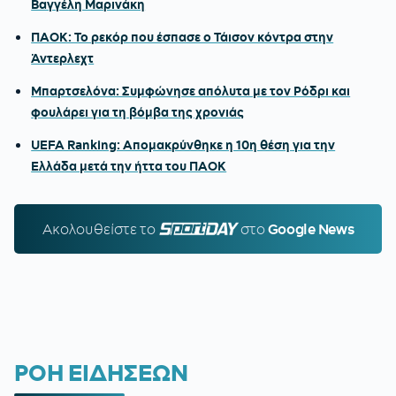
Βαγγέλη Μαρινάκη
ΠΑΟΚ: Το ρεκόρ που έσπασε ο Τάισον κόντρα στην
Άντερλεχτ
Μπαρτσελόνα: Συμφώνησε απόλυτα με τον Ρόδρι και
φουλάρει για τη βόμβα της χρονιάς
UEFA Ranking: Απομακρύνθηκε η 10η θέση για την
Ελλάδα μετά την ήττα του ΠΑΟΚ
Ακολουθείστε τo
SPORTDAY.GR
στο
Google News
ΡΟΗ ΕΙΔΗΣΕΩΝ