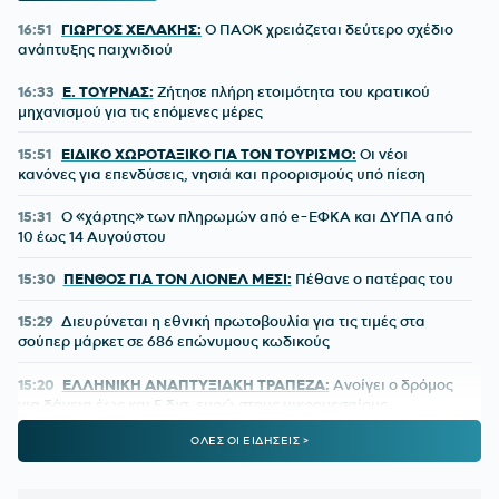
16:51
ΓΙΩΡΓΟΣ ΧΕΛΑΚΗΣ:
Ο ΠΑΟΚ χρειάζεται δεύτερο σχέδιο
ανάπτυξης παιχνιδιού
16:33
Ε. ΤΟΥΡΝΑΣ:
Ζήτησε πλήρη ετοιμότητα του κρατικού
μηχανισμού για τις επόμενες μέρες
15:51
ΕΙΔΙΚΟ ΧΩΡΟΤΑΞΙΚΟ ΓΙΑ ΤΟΝ ΤΟΥΡΙΣΜΟ:
Οι νέοι
κανόνες για επενδύσεις, νησιά και προορισμούς υπό πίεση
15:31
Ο «χάρτης» των πληρωμών από e-ΕΦΚΑ και ΔΥΠΑ από
10 έως 14 Αυγούστου
15:30
ΠΕΝΘΟΣ ΓΙΑ ΤΟΝ ΛΙΟΝΕΛ ΜΕΣΙ:
Πέθανε ο πατέρας του
15:29
Διευρύνεται η εθνική πρωτοβουλία για τις τιμές στα
σούπερ μάρκετ σε 686 επώνυμους κωδικούς
15:20
ΕΛΛΗΝΙΚΗ ΑΝΑΠΤΥΞΙΑΚΗ ΤΡΑΠΕΖΑ:
Ανοίγει ο δρόμος
για δάνεια έως και 5 δισ. ευρώ στους μικρομεσαίους
ΟΛΕΣ ΟΙ ΕΙΔΗΣΕΙΣ >
15:14
Με ταχείς ρυθμούς οι διαδικασίες αποκατάστασης μετά
την πυρκαγιά στη Δυτική Αττική