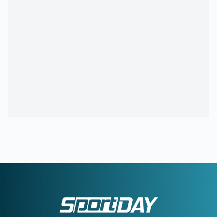
15:00
ΟΦΗ:
Αυτή είναι η τρίτη φανέλα για τη νέα σεζόν
14:02
ΟΛΥΜΠΙΑΚΟΣ ΜΕΤΑΓΡΑΦΕΣ:
Τα δίνει όλα για Πουέρτα
13:37
ΠΑΟΚ:
Ο Τρινκιέρι στη Θεσσαλονίκη με φόντο την έναρξη
της προετοιμασίας
13:05
ΦΕΝΕΡΜΠΑΧΤΣΕ:
«Ο Παυλίδης αποδέχτηκε την πρόταση
– Ανένδοτη η Μπενφίκα»
12:32
ΓΙΩΡΓΟΣ ΚΟΥΤΣΙΑΣ:
Ντεμπούτο με γκολ στη Φαμαλικάο
12:00
ΠΑΝΑΘΗΝΑΪΚΟΣ:
Οι σκέψεις του Νίστρουπ για την
χρησιμοποίηση του Λιβάι Γκαρσία στη ρεβάνς
11:30
ΟΛΥΜΠΙΑΚΟΣ:
Υπερ-τεχνικός διευθυντής ο Μονκάδα
11:04
ΑΕΛ:
Ανακοίνωσε τον Ρισβάνη
10:36
ΠΑΝΑΙΤΩΛΙΚΟΣ:
Επισημοποίησε τις μεταγραφές των
Νακάμπα και Τζενεπό
10:04
ΗΡΑΚΛΗΣ:
Κίνηση για Νταμ Γκείγ