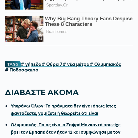
# γήπεδα
# Θύρα 7
# νέα μέτρα
# Ολυμπιακός
TAGS
# Ποδόσφαιρο
ΔΙΑΒΑΣΤΕ ΑΚΟΜΑ
Υπεράνω Όλων: Τα πράγματα δεν είναι όπως ίσως
φαντάζεστε, νομίζετε ή θεωρείτε ότι είναι
Ολυμπιακός: Ποιος είναι ο Ζοφρέ Μονκαντά που είχε
βρει τον Εμπαπέ όταν ήταν 12 και συμφώνησε με τον