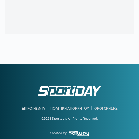
20:22
ΠΑΝΑΘΗΝΑΪΚΟΣ:
Αυτή είναι η ενδεκάδα του Νίστρουπ
για το ματς με την ΤΣΣΚΑ 1948
19:56
ΠΑΟΚ ΜΕΤΑΓΡΑΦΕΣ:
Στη Θεσσαλονίκη για τις υπογραφές
ο Γιαννούλης
19:37
ΑΡΗΣ:
Πλήγμα με Κουαμέ
19:32
ΟΛΥΜΠΙΑΚΟΣ:
Ενδιαφέρον για τον αριστερό μπακ της
Πόρτο, Γκουστάβο Μόουρα
19:16
ΥΠΕΡΑΝΩ ΟΛΩΝ:
Είναι κρίμα να υπάρχει
προβληματισμός τόσο νωρίς
18:41
ΓΚΡΕΤΑ ΑΝΤΕΡΣΕΝ:
Πώς μία από τις κορυφαίες
κολυμβήτριες όλων των εποχών κινδύνευσε να πνιγεί στην
πισίνα
18:09
ΠΑΟΚ:
Τι είπε ο Λίσι για τη μεταγραφή του Γιαννούλη
|
|
ΕΠΙΚΟΙΝΩΝΙΑ
ΠΟΛΙΤΙΚΗ ΑΠΟΡΡΗΤΟΥ
ΟΡΟΙ ΧΡΗΣΗΣ
©2026 Sportday. All Rights Reserved.
18:01
ΚΟΥΒΕΛΟΣ ΣΤΗΝ ΕΘΝΙΚΗ ΟΜΑΔΑ ΚΩΠΗΛΑΣΙΑΣ:
«Χαίρομαι που η ανακαίνιση του Σχινιά έφερε τα πρώτα
αποτελέσματα»
Created by