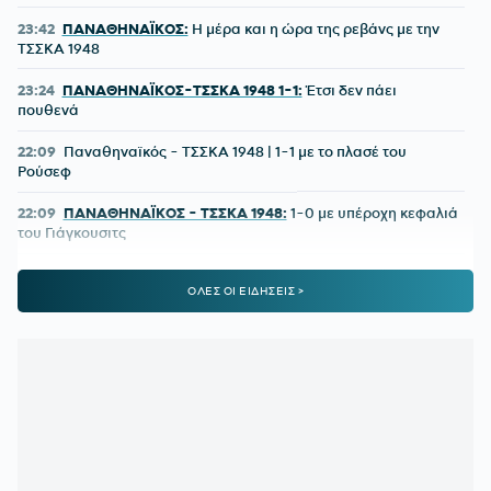
23:42
ΠΑΝΑΘΗΝΑΪΚΟΣ:
Η μέρα και η ώρα της ρεβάνς με την
ΤΣΣΚΑ 1948
23:24
ΠΑΝΑΘΗΝΑΪΚΟΣ-ΤΣΣΚΑ 1948 1-1:
Έτσι δεν πάει
πουθενά
22:09
Παναθηναϊκός - ΤΣΣΚΑ 1948 | 1-1 με το πλασέ του
Ρούσεφ
22:09
ΠΑΝΑΘΗΝΑΪΚΟΣ - ΤΣΣΚΑ 1948:
1-0 με υπέροχη κεφαλιά
του Γιάγκουσιτς
21:37
ΒΙΝΙΣΙΟΥΣ:
Μένει στη Ρεάλ Μαδρίτης
ΟΛΕΣ ΟΙ ΕΙΔΗΣΕΙΣ >
21:33
«Πέταξε» τον Ιούλιο η επιβατική κίνηση - Διακινήθηκαν
3,93 εκατ. επιβάτες
21:28
ΑΡΗΣ-ΠΑΝΘΡΑΚΙΚΟΣ 5-1:
Ορεξάτος και πολλά
υποσχόμενος
21:06
ΠΑΝΑΘΗΝΑΪΚΟΣ:
Το πρώτο μήνυμα του Λιβάι Γκαρσία
και το νούμερο που διάλεξε - Η παρουσίαση αλά Spiderman!