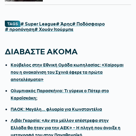
# Super League
# Άρης
# Ποδόσφαιρο
TAGS
# προπόνηση
# Χουάν Ιτούρμπε
ΔΙΑΒΑΣΤΕ ΑΚΟΜΑ
Κούβελος στην Εθνική Ομάδα κωπηλασίας: «Χαίρομαι
που η ανακαίνιση του Σχινιά έφερε τα πρώτα
αποτελέσματα»
Ολυμπιακός Παρασκήνιο: Τι γύρευε ο Πότερ στο
Καραϊσκάκη;
ΠΑΟΚ: Μεγάλη... φλυαρία για Κωνσταντέλια
Λιβάι Γκαρσία: «Αν στο μέλλον επέστρεφα στην
Ελλάδα θα ήταν για την ΑΕΚ» - Η πληγή που άνοιξε η
μεταγραφή του στον Παναθηναϊκό