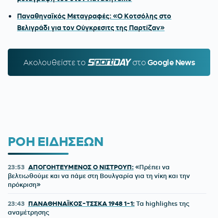
Παναθηναϊκός Μεταγραφές: «Ο Κοτσόλης στο
Βελιγράδι για τον Ούγκρεσιτς της Παρτίζαν»
Ακολουθείστε τo
SPORTDAY.GR
στο
Google News
ΡΟΗ ΕΙΔΗΣΕΩΝ
23:53
ΑΠΟΓΟΗΤΕΥΜΕΝΟΣ Ο ΝΙΣΤΡΟΥΠ:
«Πρέπει να
βελτιωθούμε και να πάμε στη Βουλγαρία για τη νίκη και την
πρόκριση»
23:43
ΠΑΝΑΘΗΝΑΪΚΟΣ-ΤΣΣΚΑ 1948 1-1:
Τα highlights της
αναμέτρησης