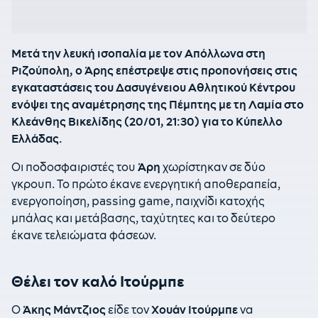
Μετά την λευκή ισοπαλία με τον Απόλλωνα στη
Ριζούπολη, ο Άρης επέστρεψε στις προπονήσεις στις
εγκαταστάσεις του Δασυγένειου Αθλητικού Κέντρου
ενόψει της αναμέτρησης της Πέμπτης με τη Λαμία στο
Κλεάνθης Βικελίδης (20/01, 21:30) για το Κύπελλο
Ελλάδας.
Οι ποδοσφαιριστές του
Άρη
χωρίστηκαν σε δύο
γκρουπ. Το πρώτο έκανε ενεργητική αποθεραπεία,
ενεργοποίηση, passing game, παιχνίδι κατοχής
μπάλας και μετάβασης, ταχύτητες και το δεύτερο
έκανε τελειώματα φάσεων.
Θέλει τον καλό Ιτούρμπε
Ο
Άκης
Μάντζιος
είδε τον
Χουάν
Ιτούρμπε
να