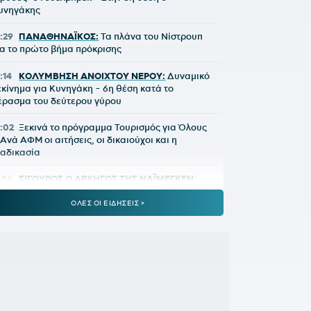
υνηγάκης
2:29
ΠΑΝΑΘΗΝΑΪΚΟΣ:
Τα πλάνα του Νίστρουπ
ια το πρώτο βήμα πρόκρισης
:14
ΚΟΛΥΜΒΗΣΗ ΑΝΟΙΧΤΟΥ ΝΕΡΟΥ:
Δυναμικό
εκίνημα για Κυνηγάκη - 6η θέση κατά το
έρασμα του δεύτερου γύρου
2:02
Ξεκινά το πρόγραμμα Τουρισμός για Όλους
 Ανά ΑΦΜ οι αιτήσεις, οι δικαιούχοι και η
ιαδικασία
1:36
ΣΙΓΟΥΡΟΣ Ο ΑΡΧΗΓΟΣ ΤΗΣ ΝΑΪΜΕΓΚΕΝ:
Θα το τελειώσουμε την επόμενη εβδομάδα»
ΟΛΕΣ ΟΙ ΕΙΔΗΣΕΙΣ >
0:58
ΠΑΟΚ:
Μεγάλη... φλυαρία για
ωνσταντέλια
0:29
FIFA:
Συγκάλεσε έκτακτη σύσκεψη στο
αμπάτ ο Ινφαντίνο
0:01
ΦΩΤΙΑ ΣΤΗ ΔΥΤΙΚΗ ΑΤΤΙΚΗ:
Συνεχίζεται για
η μέρα η μάχη της κατάσβεσης – Στάχτη 144.243