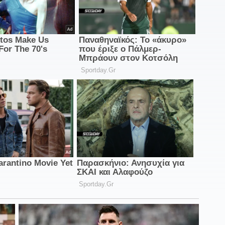
0
α
α
2
Σ
2
Ο
2
ο
α