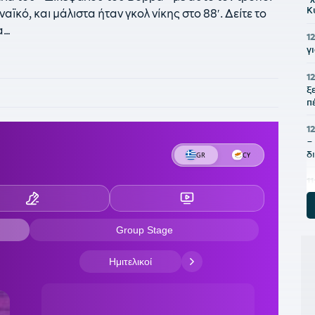
Κ
ϊκό, και μάλιστα ήταν γκολ νίκης στο 88′. Δείτε το
α…
1
γ
12
ξ
π
1
–
δ
1
«
1
Κ
1
Ρ
1
6