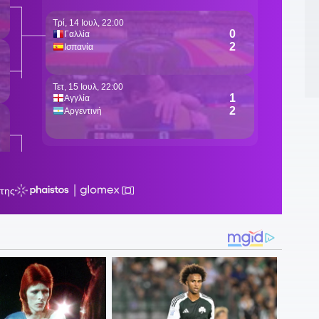
σ
0
σ
ά
0
θ
0
ε
0
Π
0
θ
0
π
μ
0
δ