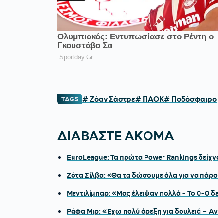
# Ζόαν Σάστρε
# ΠΑΟΚ
# Ποδόσφαιρο
TAGS
ΔΙΑΒΑΣΤΕ ΑΚΟΜΑ
EuroLeague: Τα πρώτα Power Rankings δείχν
Ζότα Σίλβα: «Θα τα δώσουμε όλα για να πάρ
Μεντιλίμπαρ: «Μας έλειψαν πολλά - Το 0-0 δ
Ράφα Μιρ: «Έχω πολύ όρεξη για δουλειά – 