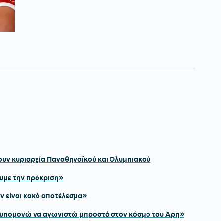
ουν κυριαρχία Παναθηναϊκού και Ολυμπιακού
ουμε την πρόκριση»
εν είναι κακό αποτέλεσμα»
Ανυπομονώ να αγωνιστώ μπροστά στον κόσμο του Άρη»