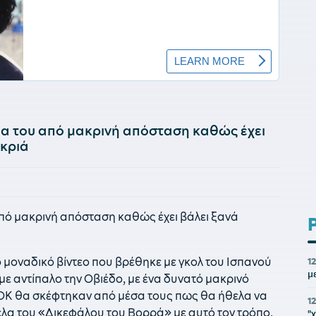
ια του από μακρινή απόσταση καθώς έχει
ακριά
από μακρινή απόσταση καθώς έχει βάλει ξανά
 μοναδικό βίντεο που βρέθηκε με γκολ του Ισπανού
1
μ
ε αντίπαλο την Οβιέδο, με ένα δυνατό μακρινό
 ΠΑΟΚ θα σκέφτηκαν από μέσα τους πως θα ήθελα να
1
νέλα του «Δικεφάλου του Βορρά» με αυτό τον τρόπο.
"