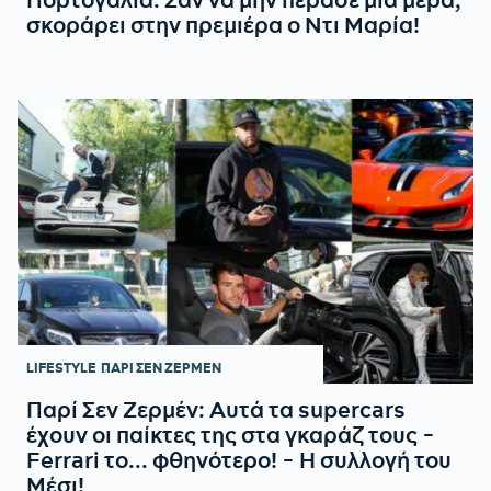
σκοράρει στην πρεμιέρα ο Ντι Μαρία!
LIFESTYLE
ΠΑΡΙ ΣΕΝ ΖΕΡΜΕΝ
Παρί Σεν Ζερμέν: Αυτά τα supercars
έχουν οι παίκτες της στα γκαράζ τους -
Ferrari το... φθηνότερο! - Η συλλογή του
Μέσι!