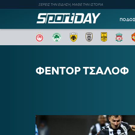
ΞΕΡΕΙΣ ΤΗΝ ΕΙΔΗΣΗ, ΜΑΘΕ ΤΗΝ ΙΣΤΟΡΙΑ
ΠΟΔΟ
ΦΕΝΤΟΡ ΤΣΑΛΟΦ