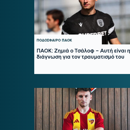
ΠΟΔΟΣΦΑΙΡΟ
ΠΑΟΚ
ΠΑΟΚ: Ζημιά ο Τσάλοφ – Αυτή είναι 
διάγνωση για τον τραυματισμό του