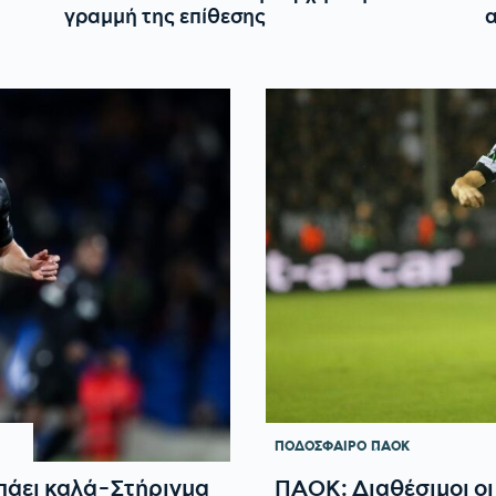
γραμμή της επίθεσης
α
ΠΟΔΟΣΦΑΙΡΟ
ΠΑΟΚ
πάει καλά-Στήριγμα
ΠΑΟΚ: Διαθέσιμοι οι