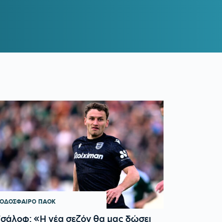
ΟΔΟΣΦΑΙΡΟ
ΠΑΟΚ
σάλοφ: «Η νέα σεζόν θα μας δώσει