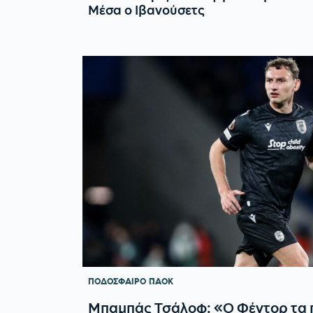
Μέσα ο Ιβανούσετς
ΠΟΔΟΣΦΑΙΡΟ
ΠΑΟΚ
Μπαμπάς Τσάλοφ: «Ο Φέντορ τα 