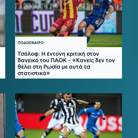
ΠΟΔΟΣΦΑΙΡΟ
η
Τσάλοφ: Η έντονη κριτική στον
δανεικό του ΠΑΟΚ - «Κανείς δεν τον
θέλει στη Ρωσία με αυτά τα
στατιστικά»