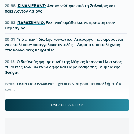
20:38
ΚΙΝΑΝ ΕΒΑΝΣ:
Ανακοινώθηκε από τη Ζαλγκίρις και…
πάει Λόντον Λάιονς
20:32
ΠΑΡΑΣΚΗΝΙΟ:
Ελληνική ομάδα έκανε πρόταση στον
Θεμπάγιος
20:31
Υπό απειλή δίωξης κοινωνικοί λειτουργοί που αρνούνται
να εκτελέσουν εισαγγελικές εντολές – Ακραία υποστελέχωση
στις κοινωνικές υπηρεσίες
20:13
Ο διεθνούς φήμης συνθέτης Μάριος Ιωάννου Ηλία νέος
συνθέτης των Τελετών Αφής και Παράδοσης της Ολυμπιακής
Φλόγας
19:45
ΓΙΩΡΓΟΣ ΧΕΛΑΚΗΣ:
Εχει κι ο Νίστρουπ τα «κολλήματά»
του...
19:04
ΠΑΟΚ:
Πρόταση της Γαλατάσαραϊ για δανεισμό του
ΟΛΕΣ ΟΙ ΕΙΔΗΣΕΙΣ >
Κωνσταντέλια
19:01
Tα συγχαρητήρια του Ισίδωρου Κούβελου στην Εβελυν
Μητροπούλου και το ευχαριστώ στον Πρόεδρο της ΕΟΕ