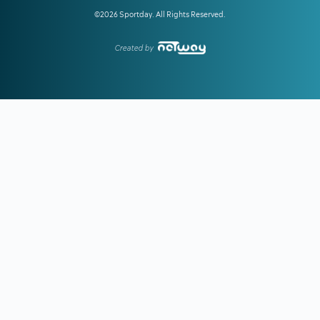
©2026 Sportday. All Rights Reserved.
16:55
ΣΑΝ ΣΗΜΕΡΑ - ΧΟΥΑΝ ΚΑΡΛΟΣ ΖΑΜΠΑΛΑ:
Η ζωή του
νεότερου χρυσού ολυμπιονίκη του Μαραθωνίου ήταν ένα...
μυστήριο
Created by
16:41
Υποχώρησε το 3,4% ο πληθωρισμός τον Ιούλιο
16:31
ΑΕΚ:
Η πρώτη επίσκεψη του Λόβρο Μάγερ στη Νέα
Φιλαδέλφεια