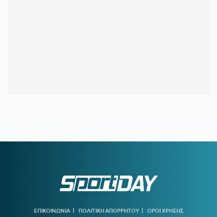
18:47
ΤΙ ΕΙΝΑΙ ΤΟ «PAPARA»:
Ο χορηγός της Τραμπζονσπόρ
που έγινε viral λόγω Σαλάχ
18:30
ΟΛΥΜΠΙΑΚΟΣ:
Μέχρι τη Δευτέρα (10/8) τα εισιτήρια της
ρεβάνς με τη Ναϊμέγκεν
18:03
Στον Ολυμπιακό ο γιος του Τζιοβάνι
18:00
ΠΑΟΚ:
Η παρακάμερα του αγώνα με την Άντερλεχτ -
Όλα όσα δεν είδατε
17:35
ΕΛΕΝΗ ΒΟΥΛΓΑΡΑΚΗ:
Ξέσπασε μετά τις φήμες χωρισμού
με τον Φώτη Ιωαννίδη
17:26
ΟΛΥΜΠΙΑΚΟΣ:
Επέστρεψε ο Δημήτρης Ρέτσος
17:13
ΜΟΚΟΚΑ:
«Θέλουμε να χτίσουμε κάτι μεγάλο στον Άρη»
17:02
ΙΣΑ:
Έκκληση για εντατικοποίηση των μέτρων κατά των
κουνουπιών λόγω της αυξημένης κυκλοφορίας του ιού του
Δυτικού Νείλου στην Αττική
17:00
ΠΑΡΑΛΙΕΣ:
έλεγχοι με drones και MyCoast σε πάνω από
300 παραλίες - Πρόστιμα έως 73.000 ευρώ
|
|
ΕΠΙΚΟΙΝΩΝΙΑ
ΠΟΛΙΤΙΚΗ ΑΠΟΡΡΗΤΟΥ
ΟΡΟΙ ΧΡΗΣΗΣ