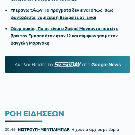
Υπεράνω Όλων: Τα πράγματα δεν είναι όπως ίσως
φαντάζεστε, νομίζετε ή θεωρείτε ότι είναι
Ολυμπιακός: Ποιος είναι ο Ζοφρέ Μονκαντά που είχε
βρει τον Εμπαπέ όταν ήταν 12 και συμφώνησε με τον
Βαγγέλη Μαρινάκη
Ακολουθείστε τo
SPORTDAY.GR
στο
Google News
ΡΟΗ ΕΙΔΗΣΕΩΝ
20:46
ΝΙΣΤΡΟΥΠ-ΜΕΝΤΙΛΙΜΠΑΡ:
Η χρονιά άρχισε με ζόρια