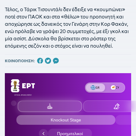
Τέλος, ο Τάρικ Τισουντάλι δεν έδειξε να «κουμπώνει»
ποτέ στον ΠΑΟΚ και στα «θέλω» του προπονητή και
αποχώρησε ως δανεικός τον Γενάρη στην Κορ Φακάν,
ενώ πρόλαβε να γράψει 20 συμμετοχές, με έξι γκολ και
μία ασίστ. Δύσκολα θα βρίσκεται στο ρόστερ της
επόμενης σεζόν και ο στόχος είναι να πουληθεί.
ΚΟΙΝΟΠΟΙΗΣΗ: