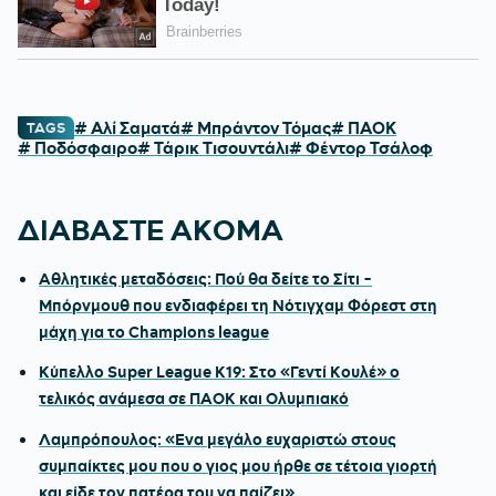
# Αλί Σαματά
# Μπράντον Τόμας
# ΠΑΟΚ
TAGS
# Ποδόσφαιρο
# Τάρικ Τισουντάλι
# Φέντορ Τσάλοφ
ΔΙΑΒΑΣΤΕ ΑΚΟΜΑ
Αθλητικές μεταδόσεις: Πού θα δείτε το Σίτι -
Μπόρνμουθ που ενδιαφέρει τη Νότιγχαμ Φόρεστ στη
μάχη για το Champions league
Κύπελλο Super League Κ19: Στο «Γεντί Κουλέ» ο
τελικός ανάμεσα σε ΠΑΟΚ και Ολυμπιακό
Λαμπρόπουλος: «Ενα μεγάλο ευχαριστώ στους
συμπαίκτες μου που ο γιος μου ήρθε σε τέτοια γιορτή
και είδε τον πατέρα του να παίζει»