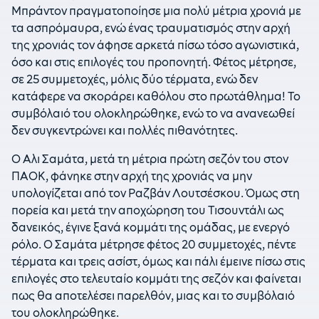
Μπράντον πραγματοποίησε μια πολύ μέτρια χρονιά με
τα ασπρόμαυρα, ενώ ένας τραυματισμός στην αρχή
της χρονιάς τον άφησε αρκετά πίσω τόσο αγωνιστικά,
όσο και στις επιλογές του προπονητή. Φέτος μέτρησε,
σε 25 συμμετοχές, μόλις δύο τέρματα, ενώ δεν
κατάφερε να σκοράρει καθόλου στο πρωτάθλημα! Το
συμβόλαιό του ολοκληρώθηκε, ενώ το να ανανεωθεί
δεν συγκεντρώνει και πολλές πιθανότητες.
Ο Αλι Σαμάτα, μετά τη μέτρια πρώτη σεζόν του στον
ΠΑΟΚ, φάνηκε στην αρχή της χρονιάς να μην
υπολογίζεται από τον Ραζβάν Λουτσέσκου. Όμως στη
πορεία και μετά την αποχώρηση του Τισουντάλι ως
δανεικός, έγινε ξανά κομμάτι της ομάδας, με ενεργό
ρόλο. Ο Σαμάτα μέτρησε φέτος 20 συμμετοχές, πέντε
τέρματα και τρεις ασίστ, όμως και πάλι έμεινε πίσω στις
επιλογές στο τελευταίο κομμάτι της σεζόν και φαίνεται
πως θα αποτελέσει παρελθόν, μιας και το συμβόλαιό
του ολοκληρώθηκε.