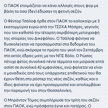
Ο ΠΑΟΚ ετοιμάζεται να κάνει αλλαγές στους φορ με
βάση τα όσα (δεν) έδωσαν τη φετινή σεζόν.
Ο Φέντορ Τσάλοφ ήρθε στον ΠΑΟΚ το καλοκαίρι με 3
εκατομμύρια ευρώ από την ΤΣΣΚΑ Μόσχας, γεγονός
που τον καθιστά την τέταρτη ακριβότερη μεταγραφή
της ιστορίας του Δικεφάλου. Ο Τσάλοφ φάνηκε να
δυσκολεύεται να προσαρμοστεί στα δεδομένα του
ΠΑΟΚ, ενώ σκόραρε το πρώτο του γκολ τον Σεπτέμβρη
στο εκτός έδρας ματς με τον ΝΠΣ Βόλο. Ο Ρώσος
πέτυχε φέτος συνολικά πέντε τέρματα και μοίρασε επτά
ασίστ σε συνολικά 42 εμφανίσεις, ενώ φαίνεται να είναι
ο μοναδικός από τους υπάρχοντες επιθετικού που θα
έχουν θέση στο ρόστερ της νέας σεζόν, καθώς και ο
ίδιος φαίνεται να έχει προσαρμοστεί και απολαμβάνει
την παραμονή του στην Θεσσαλονίκη.
Ο Μπράντον Τόμας συμπλήρωσε την τρίτη του σεζόν
στον ΠΑΟΚ, ενώ πρόσφατα έγινε και πατέρας. Ο