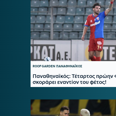
ROOF GARDEN
ΠΑΝΑΘΗΝΑΪΚΟΣ
Παναθηναϊκός: Τέταρτος πρώην 
σκοράρει εναντίον του φέτος!