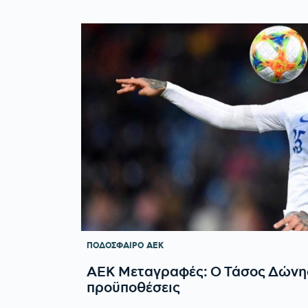
ΠΟΔΟΣΦΑΙΡΟ
ΑΕΚ
ΑΕΚ Μεταγραφές: Ο Τάσος Δώνης
προϋποθέσεις