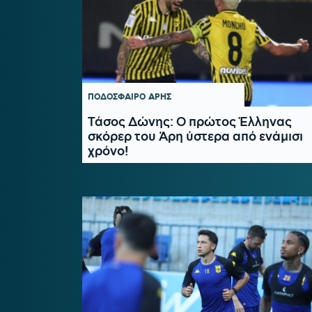
ΠΟΔΟΣΦΑΙΡΟ
ΑΡΗΣ
Τάσος Δώνης: Ο πρώτος Έλληνας
σκόρερ του Άρη ύστερα από ενάμισι
χρόνο!