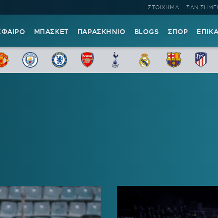
ΣΤΟΙΧΗΜΑ
ΣΑΝ ΣΗΜΕ
ΣΦΑΙΡΟ
ΜΠΑΣΚΕΤ
ΠΑΡΑΣΚΗΝΙΟ
BLOGS
ΣΠΟΡ
ΕΠΙΚ