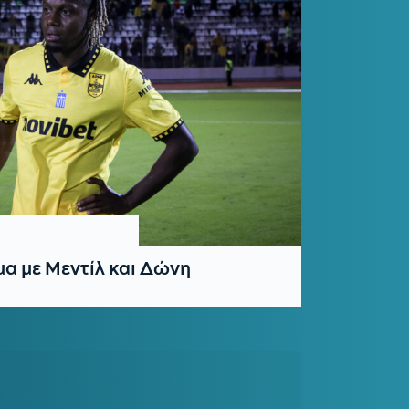
α με Μεντίλ και Δώνη