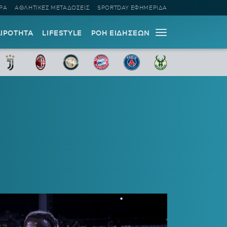
ΡΑ
ΑΘΛΗΤΙΚΕΣ ΜΕΤΑΔΟΣΕΙΣ
SPORTDAY ΕΦΗΜΕΡΙΔΑ
ΑΙΡΟΤΗΤΑ
LIFESTYLE
ΡΟΗ ΕΙΔΗΣΕΩΝ