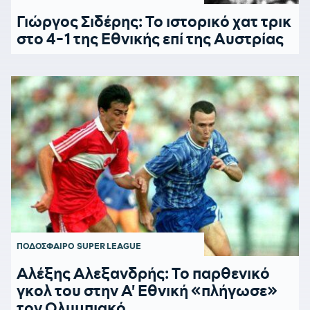
Γιώργος Σιδέρης: Το ιστορικό χατ τρικ
στο 4-1 της Εθνικής επί της Αυστρίας
ΠΟΔΟΣΦΑΙΡΟ
SUPER LEAGUE
Αλέξης Αλεξανδρής: Το παρθενικό
γκολ του στην Α' Εθνική «πλήγωσε»
τον Ολυμπιακό