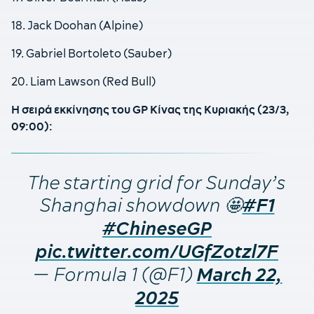
18. Jack Doohan (Alpine)
19. Gabriel Bortoleto (Sauber)
20. Liam Lawson (Red Bull)
Η σειρά εκκίνησης του GP Κίνας της Κυριακής (23/3,
09:00):
The starting grid for Sunday’s
Shanghai showdown 🤩
#F1
#ChineseGP
pic.twitter.com/UGfZotzl7F
— Formula 1 (@F1)
March 22,
2025