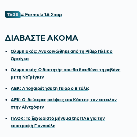
# Formula 1
# Σπορ
TAGS
ΔΙΑΒΑΣΤΕ ΑΚΟΜΑ
Ολυμπιακός: Ανακοινώθηκε από τη Ρίβερ Πλέιτ ο
Ορτέγκα
Ολυμπιακός: Ο διαιτητής που θα διευθύνει τη ρεβάνς
με τη Ναϊμέγκεν
ΑΕΚ: Αποχαιρέτησε τη Γκιορ ο Βιτάλις
ΑΕΚ: Οι δεύτερες σκέψεις του Κόστιτς τον έστειλαν
στην Αϊντχόφεν
ΠΑΟΚ: Το ξεχωριστό μήνυμα της ΠΑΕ για την
επιστροφή Γιαννούλη