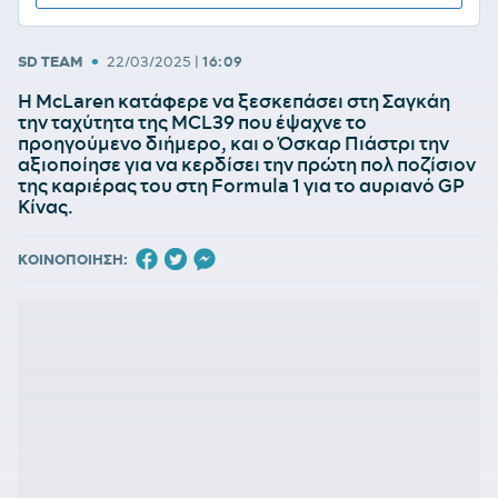
•
SD TEAM
22/03/2025
|
16:09
H McLaren κατάφερε να ξεσκεπάσει στη Σαγκάη
την ταχύτητα της MCL39 που έψαχνε το
προηγούμενο διήμερο, και ο Όσκαρ Πιάστρι την
αξιοποίησε για να κερδίσει την πρώτη πολ ποζίσιον
της καριέρας του στη Formula 1 για το αυριανό GP
Κίνας.
ΚΟΙΝΟΠΟΙΗΣΗ: