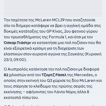
Την ταχύτητα της McLaren MCL39 που αναζητούσε
όλο το διήμερο κατάφερε να βρει η αγγλική ομάδα στις
δοκιμές κατάταξης του GP Κίνας, 2ου φετινού γύρου
του πρωταθλήματος της Formula 1, και έτσι με τον
Όσκαρ Πιάστρι
να κατακτήσει μια πολ ποζίσιον που θα
είναι εξαιρετικά κρίσιμη για τη διαχείριση των
ελαστικών στον αυριανό αγώνα της Σαγκάης (Κυριακή
23/3, 09:00).
Ο Αυστραλός κατέκτησε την πολ ποζίσιον με διαφορά
82
χιλιοστών από τον
Τζορτζ Ράσελ
της Mercedes, ο
οποίος στην εκπνοή του Q3 χώρισε τις δύο McLaren και
τους στέρησε το κλείδωμα της πρώτης σειράς της
εκκίνησης – αφήνοντας τον Λάντο Νόρις άλλα 8
εκατοστά πίσω του.