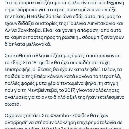
Το πιο τρομακτικό ζήτημα από όλα είναι ότι μία 15χρονη
πήρε φάρμακα για το στρες, προκειμένου να αντέξει
την πίεση. Η Βαλίγεβα τελειώνει εδώ, αυτό, πια, μας το
έχουν διδάξει οι ιστορίες της Γιούλιγια Λιπνίτσκαγια και
Αλίνα Ζαγκίτοβα. Είναι και γονική απόφαση: από αυτό
το καμπ οι πόρτες προς τη ρωσική… σόουμπιζ ανοίγουν
διάπλατα μελλοντικά.
Στο καθαρά αθλητικό ζήτημα, όμως, αποτυπώνονται
τα εξής: Στα 19 της δεν θα έχει οποιαδήποτε τύχη
επιστροφής, οι θέσεις θα έχουν καταληφθεί. Πλέον, τα
παιδάκια της Ετιέρι κάνουν κατά κανόνα τα τετραπλά,
πολλές φορές με τα χέρια τεντωμένα ψηλά, τη στιγμή
που για τη Μεντβιέντεβα, το 2017, γίνονταν ολόκληρες
αναλύσεις για το αν το διπλό άξελ της ήταν εκτελεσμένο
σωστά.
Ο χρόνος πετάει. Στο «Sambo-70» δεν θα είχαν
αντίρρηση να στήσουν ολόκληρη επιχερηματολογία σε