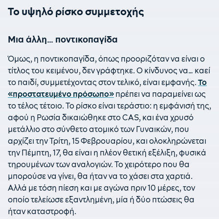
Το υψηλό ρίσκο συμμετοχής
Μια άλλη… ποντικοπαγίδα
Όμως, η ποντικοπαγίδα, όπως προοριζόταν να είναι ο
τίτλος του κειμένου, δεν γράφτηκε. Ο κίνδυνος να… καεί
το παιδί, συμμετέχοντας στον τελικό, είναι εμφανής.
Το
«προστατευμένο πρόσωπο»
πρέπει να παραμείνει ως
το τέλος τέτοιο. Το ρίσκο είναι τεράστιο: η εμφάνισή της,
αφού η Ρωσία δικαιώθηκε στο CAS, και ένα χρυσό
μετάλλιο στο σύνθετο ατομικό των Γυναικών, που
αρχίζει την Τρίτη, 15 Φεβρουαρίου, και ολοκληρώνεται
την Πέμπτη, 17, θα είναι η πλέον θετική εξέλιξη, φυσικά
τηρουμένων των αναλογιών. Το χειρότερο που θα
μπορούσε να γίνει, θα ήταν να το χάσει στα χαρτιά.
Αλλά με τόση πίεση και με αγώνα πριν 10 μέρες, τον
οποίο τελείωσε εξαντλημένη, μία ή δύο πτώσεις θα
ήταν καταστροφή.