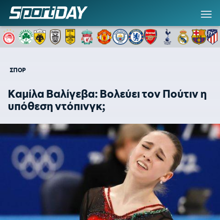
ΣΠΟΡ
Καμίλα Βαλίγεβα: Βολεύει τον Πούτιν η
υπόθεση ντόπινγκ;