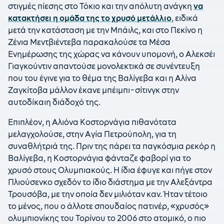
στιγμές πίεσης στο Τόκιο και την απόλυτη ανάγκη
να
κατακτήσει η ομάδα της το χρυσό μετάλλιο
, ειδικά
μετά την κατάσταση με την Μπάιλς, και στο Πεκίνο η
Ζένια Μεντβιέντεβα παρακαλούσε τα Μέσα
Ενημέρωσης της χώρας να κάνουν υπομονή, ο Αλεκσέι
Γιαγκούντιν απαντούσε μονολεκτικά σε συνέντευξη
που του έγινε για το θέμα της Βαλίγεβα και η Αλίνα
Ζαγκίτοβα μάλλον έκανε μπέιμπι-σίτινγκ στην
αυτοδίκαιη διάδοχό της.
Επιπλέον, η Αλιόνα Κοστορνάγια πιθανότατα
μελαγχολούσε, στην Αγία Πετρούπολη, για τη
συναθλήτριά της. Πριν της πάρει τα παγκόσμια ρεκόρ η
Βαλίγεβα, η Κοστορνάγια φάνταζε φαβορί για το
χρυσό στους Ολυμπιακούς. Η ίδια έφυγε και πήγε στον
Πλιούσενκο σχεδόν το ίδιο διάστημα με την Αλεξάντρα
Τρουσόβα, με την οποία δεν μιλιόταν καν. Ήταν τέτοιο
το μένος, που ο άλλοτε σπουδαίος πατινέρ, «χρυσός»
ολυμπιονίκης του Τορίνου το 2006 στο ατομικό, ο πιο