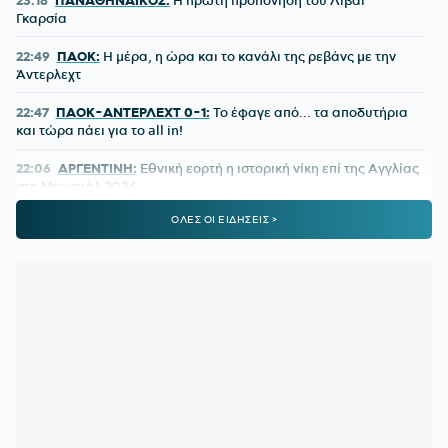
Γκαρσία
22:49
ΠΑΟΚ:
Η μέρα, η ώρα και το κανάλι της ρεβάνς με την
Άντερλεχτ
22:47
ΠΑΟΚ-ΑΝΤΕΡΛΕΧΤ 0-1:
Το έφαγε από... τα αποδυτήρια
και τώρα πάει για το all in!
22:06
ΑΡΓΕΝΤΙΝΗ:
Εθνική εορτή η ιστορική νίκη επί της Αγγλίας
στο Μουντιάλ 2026
ΟΛΕΣ ΟΙ ΕΙΔΗΣΕΙΣ >
22:04
ΜΠΑΡΤΣΕΛΟΝΑ:
Ο Ρόντρι είναι έτοιμος να «ντυθεί
μπλαουγκράνα»
21:54
ΑΡΗΣ:
Οικονομική στήριξη της ΚΑΕ στους πληγέντες από
τις πυρκαγιές
21:46
ΟΡΙΣΤΙΚΗ ΣΥΜΦΩΝΙΑ:
Ο Βινίσιους μένει στη Ρεάλ
Μαδρίτης έως το 2032
21:21
ΟΛΥΜΠΙΑΚΟΣ:
Ο διαιτητής που θα διευθύνει τη ρεβάνς
με τη Ναϊμέγκεν