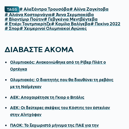
# Αλεξάντρα Τρουσόβα
# Αλίνα Ζαγκίτοβα
TAGS
# Αλιόνα Κοστορνάγια
# Άννα Σερμπακόβα
# Βλαντίμιρ Πούτιν
# Γεβγκένια Μεντβέντεβα
# Ετιέρι Τουτμπιερίτζε
# Καμίλα Βαλίγεβα
# Πεκίνο 2022
# Σπορ
# Χειμερινοί Ολυμπιακοί Αγώνες
ΔΙΑΒΑΣΤΕ ΑΚΟΜΑ
Ολυμπιακός: Ανακοινώθηκε από τη Ρίβερ Πλέιτ ο
Ορτέγκα
Ολυμπιακός: Ο διαιτητής που θα διευθύνει τη ρεβάνς
με τη Ναϊμέγκεν
ΑΕΚ: Αποχαιρέτησε τη Γκιορ ο Βιτάλις
ΑΕΚ: Οι δεύτερες σκέψεις του Κόστιτς τον έστειλαν
στην Αϊντχόφεν
ΠΑΟΚ: Το ξεχωριστό μήνυμα της ΠΑΕ για την