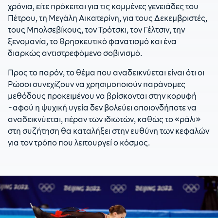
χρόνια, είτε πρόκειται για τις κομμένες γενειάδες του
Πέτρου, τη Μεγάλη Αικατερίνη, για τους Δεκεμβριστές,
τους Μπολσεβίκους, τον Τρότσκι, τον Γέλτσιν, την
ξενομανία, το θρησκευτικό φανατισμό και ένα
διαρκώς αντιστρεφόμενο σοβινισμό.
Προς το παρόν, το θέμα που αναδεικνύεται είναι ότι οι
Ρώσοι συνεχίζουν να χρησιμοποιούν παράνομες
μεθόδους προκειμένου να βρίσκονται στην κορυφή
-αφού η ψυχική υγεία δεν βολεύει οποιονδήποτε να
αναδεικνύεται, πέραν των ιδιωτών, καθώς το «ράλι»
στη συζήτηση θα καταλήξει στην ευθύνη των κεφαλών
για τον τρόπο που λειτουργεί ο κόσμος.