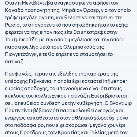
Όταν η Μεντβιέντεβα αναγκάστηκε να αφήσει τον
Καναδό προπονητή της, Μπράιαν Όρσερ, για τον οποίο
τρέφει μεγάλη αγάπη, και θέλησε να επιστρέψει στη
Ρωσία, το απαγορευτικό που σηκώθηκε ήταν το εξής:
φέρεται να της είπαν πως είτε θα επέστρεφε στην
Τουτμπιερίτζε, με την οποία μεγάλωσε και την οποία
παράτησε λίγο μετά τους Ολυμπιακούς της
Πιονγκτσάνγκ, είτε θα έπρεπε να σταματήσει το
πατινάζ.
Προφανώς, πέραν της εξέλιξης της καριέρας της
υπέροχης Γεβγκένια, η οποία έχει καταστεί influencer
ευρείας αποδοχής, το υπονοούμενο είναι ότι στους
κύκλους του καλλιτεχνικού πατινάζ η Ετιέρι βρίσκεται
σε… απευθείας σύνδεση με την κυβέρνηση. Ο Βλαντίμιρ
Πούτιν είναι βέβαιον ότι παρακολουθεί ενεργώς και
εναργώς τα καθέστατα στον αθλητικό χώρο: όχι μόνο
στο ποδόσφαιρο, που είχε σκαρώσει μεγάλο χουνέρι
στους Προέδρους των Κροατίας και Γαλλίας μετά τον