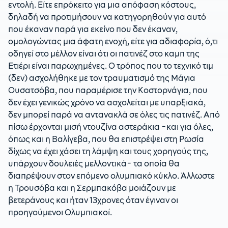
εντολή. Είτε επρόκειτο για μια απόφαση κόστους,
δηλαδή να προτιμήσουν να κατηγορηθούν για αυτό
που έκαναν παρά για εκείνο που δεν έκαναν,
ομολογώντας μια άφατη ενοχή, είτε για αδιαφορία, ό,τι
οδηγεί στο μέλλον είναι ότι οι πατινέζ στο καμπ της
Ετιέρι είναι παρωχημένες. Ο τρόπος που το τεχνικό τιμ
(δεν) ασχολήθηκε με τον τραυματισμό της Μάγια
Ουσατσόβα, που παραμέρισε την Κοστορνάγια, που
δεν έχει γενικώς χρόνο να ασχολείται με υπαρξιακά,
δεν μπορεί παρά να αντανακλά σε όλες τις πατινέζ. Από
πίσω έρχονται μισή ντουζίνα αστεράκια -και για όλες,
όπως και η Βαλίγεβα, που θα επιστρέψει στη Ρωσία
δίχως να έχει χάσει τη λάμψη και τους χορηγούς της,
υπάρχουν δουλειές μελλοντικά- τα οποία θα
διαπρέψουν στον επόμενο ολυμπιακό κύκλο. Άλλωστε
η Τρουσόβα και η Σερμπακόβα μοιάζουν με
βετεράνους και ήταν 13χρονες όταν έγιναν οι
προηγούμενοι Ολυμπιακοί.