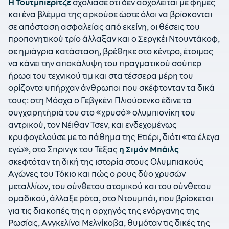
Η Τουτμπιερίτζε
σχολίασε ότι δεν ασχολείται με φήμες
και ένα βλέμμα της αρκούσε ώστε όλοι να βρίσκονται
σε απόσταση ασφαλείας από εκείνη, οι θέσεις του
προπονητικού τρίο άλλαξαν και ο Σεργκέι Ντουντάκοφ,
σε ημιάγρια κατάσταση, βρέθηκε στο κέντρο, έτοιμος
να κάνει την αποκάλυψη του πραγματικού σούπερ
ήρωα του τεχνικού τιμ και στα τέσσερα μέρη του
ορίζοντα υπήρχαν άνθρωποι που σκέφτονταν τα δικά
τους: στη Μόσχα ο Γεβγκένι Πλιούσενκο έδινε τα
συγχαρητήριά του στο «χρυσό» ολυμπιονίκη του
αντρικού, τον Νέιθαν Τσεν, και ενδεχομένως
κρυφογελούσε με το πάθημα της Ετιέρι, διότι «τα έλεγα
εγώ», στο Σπρινγκ του Τέξας
η Σιμόν Μπάιλς
σκεφτόταν τη δική της ιστορία στους Ολυμπιακούς
Αγώνες του Τόκιο και πώς ο ρους δύο χρυσών
μεταλλίων, του σύνθετου ατομικού και του σύνθετου
ομαδικού, άλλαξε ρότα, στο Ντουμπάι, που βρίσκεται
για τις διακοπές της η αρχηγός της ενόργανης της
Ρωσίας, Ανγκελίνα Μελνίκοβα, θυμόταν τις δικές της