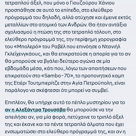
τετραπλού άξελ, που μόνο ο Γιουζούρου Χάνιου
προσπάθησε σε αυτό το επίπεδο, στο ελεύθερο
πρόγραμμά του δηλαδή, αλλά ατύχησε και έμεινε εκτός
μεταλλίων στο ατομικό των Ανδρών. Θα ήταν αντάξια
σχολιασμού η πτώση της στο τετραπλό τόλουπ, στο
ελεύθερο πρόγραμμά της, την περίφημη χορογραφία
του «Μπολερό» του Ραβέλ που επινόησε ο Ντανιήλ
Γκλεϊχενγκάους, και θα επικρατούσε η απορία για το αν
θα μπορούσε να βγάλει δεύτερο αγώνα σε μία
εβδομάδα μέσα, κάτι που, λόγω των απαιτήσεων που
επικρατούν στο «Sambo-70», το προπονητικό καμπ
της Ετιέρι Τουτμπιερίτζε στην Αγία Πετρούπολη, είναι
παράλογο να σκέφτεσαι ότι μπορεί να συμβεί.
Επιπλέον, θα υπήρχε αυτό το πέπλο μυστηρίου για το
αν η Αλεξάντρα Τρουσόβα
θα μπορούσε να την
απειλήσει αν, για μία φορά, πετύχαινε το τριπλό άξελ
της και έκανε και τα πέντε τετραπλά άλματα που έχει
ενσωματώσει στο ελεύθερο πρόγραμμά της, και αν η