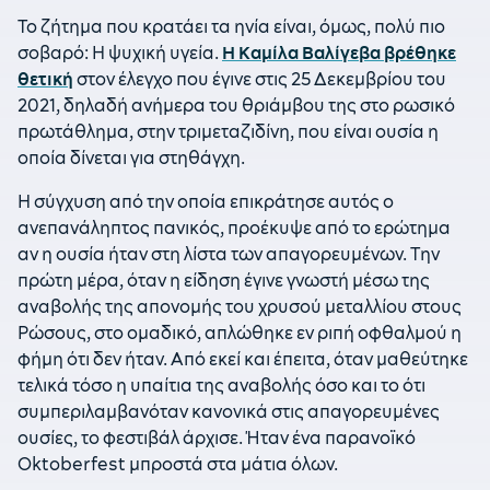
Το ζήτημα που κρατάει τα ηνία είναι, όμως, πολύ πιο
σοβαρό: Η ψυχική υγεία.
Η Καμίλα Βαλίγεβα βρέθηκε
θετική
στον έλεγχο που έγινε στις 25 Δεκεμβρίου του
2021, δηλαδή ανήμερα του θριάμβου της στο ρωσικό
πρωτάθλημα, στην τριμεταζιδίνη, που είναι ουσία η
οποία δίνεται για στηθάγχη.
Η σύγχυση από την οποία επικράτησε αυτός ο
ανεπανάληπτος πανικός, προέκυψε από το ερώτημα
αν η ουσία ήταν στη λίστα των απαγορευμένων. Την
πρώτη μέρα, όταν η είδηση έγινε γνωστή μέσω της
αναβολής της απονομής του χρυσού μεταλλίου στους
Ρώσους, στο ομαδικό, απλώθηκε εν ριπή οφθαλμού η
φήμη ότι δεν ήταν. Από εκεί και έπειτα, όταν μαθεύτηκε
τελικά τόσο η υπαίτια της αναβολής όσο και το ότι
συμπεριλαμβανόταν κανονικά στις απαγορευμένες
ουσίες, το φεστιβάλ άρχισε. Ήταν ένα παρανοϊκό
Oktoberfest μπροστά στα μάτια όλων.