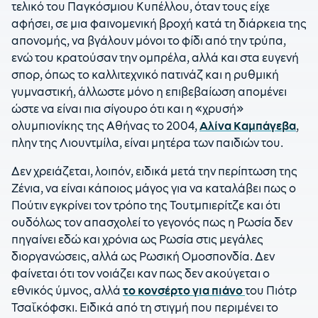
τελικό του Παγκόσμιου Κυπέλλου, όταν τους είχε
αφήσει, σε μια φαινομενική βροχή κατά τη διάρκεια της
απονομής, να βγάλουν μόνοι το φίδι από την τρύπα,
ενώ του κρατούσαν την ομπρέλα, αλλά και στα ευγενή
σπορ, όπως το καλλιτεχνικό πατινάζ και η ρυθμική
γυμναστική, άλλωστε μόνο η επιβεβαίωση απομένει
ώστε να είναι πια σίγουρο ότι και η «χρυσή»
ολυμπιονίκης της Αθήνας το 2004,
Αλίνα Καμπάγεβα
,
πλην της Λιουντμίλα, είναι μητέρα των παιδιών του.
Δεν χρειάζεται, λοιπόν, ειδικά μετά την περίπτωση της
Ζένια, να είναι κάποιος μάγος για να καταλάβει πως ο
Πούτιν εγκρίνει τον τρόπο της Τουτμπιερίτζε και ότι
ουδόλως τον απασχολεί το γεγονός πως η Ρωσία δεν
πηγαίνει εδώ και χρόνια ως Ρωσία στις μεγάλες
διοργανώσεις, αλλά ως Ρωσική Ομοσπονδία. Δεν
φαίνεται ότι τον νοιάζει καν πως δεν ακούγεται ο
εθνικός ύμνος, αλλά
το κονσέρτο για πιάνο
του Πιότρ
Τσαΐκόφσκι. Ειδικά από τη στιγμή που περιμένει το