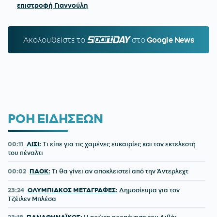
επιστροφή Γιαννούλη
Ακολουθείστε τo
SPORTDAY.GR
στο
Google News
ΡΟΗ ΕΙΔΗΣΕΩΝ
00:11
ΛΙΣΙ:
Τι είπε για τις χαμένες ευκαιρίες και τον εκτελεστή
του πέναλτι
00:02
ΠΑΟΚ:
Τι θα γίνει αν αποκλειστεί από την Άντερλεχτ
23:24
ΟΛΥΜΠΙΑΚΟΣ ΜΕΤΑΓΡΑΦΕΣ:
Δημοσίευμα για τον
Τζέιλεν Μπλέσα
23:18
ΠΑΝΑΘΗΝΑΪΚΟΣ:
Η πρώτη προπόνηση του Λιβάι