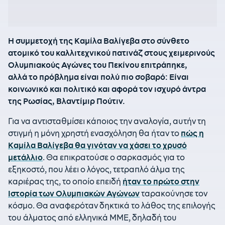
Η συμμετοχή της Καμίλα Βαλίγεβα στο σύνθετο
ατομικό του καλλιτεχνικού πατινάζ στους χειμερινούς
Ολυμπιακούς Αγώνες του Πεκίνου επιτράπηκε,
αλλά το πρόβλημα είναι πολύ πιο σοβαρό: Είναι
κοινωνικό και πολιτικό και αφορά τον ισχυρό άντρα
της Ρωσίας, Βλαντίμιρ Πούτιν.
Για να αντισταθμίσει κάποιος την αναλογία, αυτήν τη
στιγμή η μόνη χρηστή ενασχόληση θα ήταν το
πώς η
Καμίλα Βαλίγεβα θα γινόταν να χάσει το χρυσό
μετάλλιο
. Θα επικρατούσε ο σαρκασμός για το
εξηκοστό, που λέει ο λόγος, τετραπλό άλμα της
καριέρας της, το οποίο επειδή
ήταν το πρώτο στην
Ιστορία των Ολυμπιακών Αγώνων
ταρακούνησε τον
κόσμο. Θα αναφερόταν δηκτικά το λάθος της επιλογής
του άλματος από ελληνικά ΜΜΕ, δηλαδή του