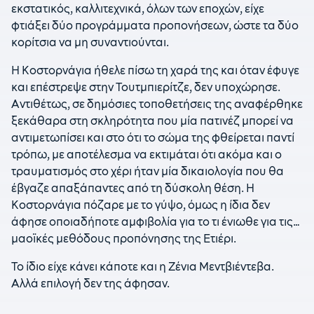
εκστατικός, καλλιτεχνικά, όλων των εποχών, είχε
φτιάξει δύο προγράμματα προπονήσεων, ώστε τα δύο
κορίτσια να μη συναντιούνται.
Η Κοστορνάγια ήθελε πίσω τη χαρά της και όταν έφυγε
και επέστρεψε στην Τουτμπιερίτζε, δεν υποχώρησε.
Αντιθέτως, σε δημόσιες τοποθετήσεις της αναφέρθηκε
ξεκάθαρα στη σκληρότητα που μία πατινέζ μπορεί να
αντιμετωπίσει και στο ότι το σώμα της φθείρεται παντί
τρόπω, με αποτέλεσμα να εκτιμάται ότι ακόμα και ο
τραυματισμός στο χέρι ήταν μία δικαιολογία που θα
έβγαζε απαξάπαντες από τη δύσκολη θέση. Η
Κοστορνάγια πόζαρε με το γύψο, όμως η ίδια δεν
άφησε οποιαδήποτε αμφιβολία για το τι ένιωθε για τις…
μαοϊκές μεθόδους προπόνησης της Ετιέρι.
Το ίδιο είχε κάνει κάποτε και η Ζένια Μεντβιέντεβα.
Αλλά επιλογή δεν της άφησαν.