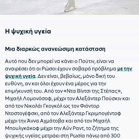
Η ψυχική υγεία
Μια διαρκώς ανανεώσιμη κατάσταση
Αυτό που δεν μπορεί να κάνει ο Πούτιν, είναι να
αναιρέσει ότι οι Ρώσοι έχουν σοβαρό πρόβλημα
με την
ψυχική υγεία
. Δεν είναι, βεβαίως, μόνο δική του
ευθύνη, αν και όλοι έχουν ένα μέρος για την
επιμήκυνσή του. Από τον «Ντα Βίντσι της Στέπας»,
Μιχαήλ Λομονόσοφ, μέχρι τον Αλεξάντερ Πούσκιν και
από τον Νικολάι Γκογκόλ ως τον Φιόντορ
Ντοστογέφσκι, από τον Αλεξάντερ Γκριμπογέντοφ
μέχρι την Άννα Αχμάτοβα και από τον Μιχαήλ
Μπουλγκάκοφ μέχρι την Αΰν Ραντ, το ζήτημα της
ψυχικής υγείας μετράει στη Ρωσία πάνω από 300