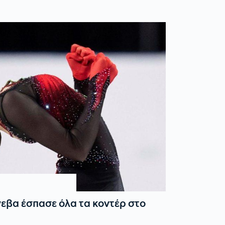
βα έσπασε όλα τα κοντέρ στο