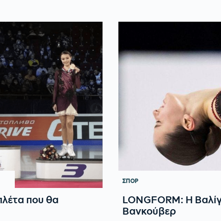
ΣΠΟΡ
λέτα που θα
LONGFORM: Η Βαλίγε
Βανκούβερ