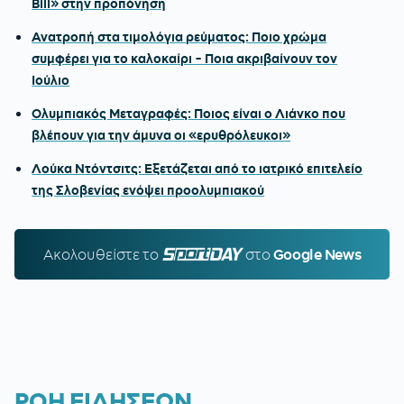
Bill» στην προπόνηση
Ανατροπή στα τιμολόγια ρεύματος: Ποιο χρώμα
συμφέρει για το καλοκαίρι - Ποια ακριβαίνουν τον
Ιούλιο
Ολυμπιακός Μεταγραφές: Ποιος είναι ο Λιάνκο που
βλέπουν για την άμυνα οι «ερυθρόλευκοι»
Λούκα Ντόντσιτς: Εξετάζεται από το ιατρικό επιτελείο
της Σλοβενίας ενόψει προολυμπιακού
Ακολουθείστε τo
SPORTDAY.GR
στο
Google News
ΡΟΗ ΕΙΔΗΣΕΩΝ