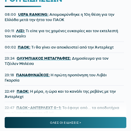
08:00
UEFA RANKING:
Απομακρύνθηκε η 10η θέση για την
Ελλάδα μετά την ήττα του ΠΑΟΚ
00:11
ΛΙΣΙ:
Τι είπε για τις χαμένες ευκαιρίες και τον εκτελεστή
του πέναλτι
00:02
ΠΑΟΚ:
Τι θα γίνει αν αποκλειστεί από την Άντερλεχτ
23:24
ΟΛΥΜΠΙΑΚΟΣ ΜΕΤΑΓΡΑΦΕΣ:
Δημοσίευμα για τον
Τζέιλεν Μπλέσα
23:18
ΠΑΝΑΘΗΝΑΪΚΟΣ:
Η πρώτη προπόνηση του Λιβάι
Γκαρσία
22:49
ΠΑΟΚ:
Η μέρα, η ώρα και το κανάλι της ρεβάνς με την
Άντερλεχτ
22:47
ΠΑΟΚ-ΑΝΤΕΡΛΕΧΤ 0-1:
Το έφαγε από... τα αποδυτήρια
και τώρα πάει για το all in!
ΟΛΕΣ ΟΙ ΕΙΔΗΣΕΙΣ >
22:06
ΑΡΓΕΝΤΙΝΗ:
Εθνική εορτή η ιστορική νίκη επί της Αγγλίας
στο Μουντιάλ 2026