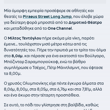
Μία όμορφη εμπειρία προσέφερε σε αθλητές και
θεατές το
Piraeus Street Long Jump
, που έλαβε χώρα
για δεύτερη φορά μπροστά από το
Δημοτικό Θέατρο
και μεταδόθηκε από το
One Channel
.
Ο
Μίλτος Τεντόγλου
πήρε ακόμα μία νίκη, παρότι
έμεινε… τουλάχιστον μισό μέτρο κάτω από τις
δυνατότητές του. Πήρε την πρωτιά με το τρίτο του άλμα
στα
8,06μ
. και πέρασε για ένα εκατοστό τον Βούλγαρο,
Μπόζινταρ Σαραμπογιούκοφ, ενώ το βάθρο
συμπλήρωσε ο Τσέχος, Πέτρ Μάιντλσμιντ, που έφτασε
τα 8,00μ.
Ο χρυσός Ολυμπιονίκης είχε πέντε έγκυρα άλματα στα
8,06μ, 8,00μ, στα 8,05μ, στα 6,76μ και στα 7,81μ, αλλά
και ένα άκυρο στην τέταρτη προσπάθεια.
Σε αυτό, το πόδι του γλίστρησε στη βαλβίδα, καθώς