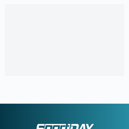
22:04
ΜΠΑΡΤΣΕΛΟΝΑ:
Ο Ρόντρι είναι έτοιμος να «ντυθεί
μπλαουγκράνα»
21:54
ΑΡΗΣ:
Οικονομική στήριξη της ΚΑΕ στους πληγέντες από
τις πυρκαγιές
21:46
ΟΡΙΣΤΙΚΗ ΣΥΜΦΩΝΙΑ:
Ο Βινίσιους μένει στη Ρεάλ
Μαδρίτης έως το 2032
21:21
ΟΛΥΜΠΙΑΚΟΣ:
Ο διαιτητής που θα διευθύνει τη ρεβάνς
με τη Ναϊμέγκεν
21:05
ΑΕΚ:
Αποχαιρέτησε τη Γκιορ ο Βιτάλις
21:03
ΡΕΑΛ ΜΑΔΡΙΤΗΣ:
Deal 120 εκατ. ευρώ για τον Γιαν
Ντιομαντέ
20:46
325 οι αυτοψίες σε σπίτια που κάηκαν από τις φωτιές –
«Κόκκινα» 118 σπίτια
20:43
ΑΛΕΞΗΣ ΓΙΑΝΝΟΥΛΙΑΣ:
Γκαρντ... Νέας Σμύρνης,
δήμαρχος Σικάγου!