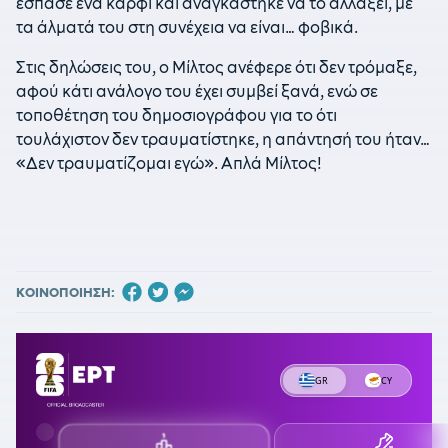
έσπασε ένα καρφί και αναγκάστηκε να το αλλάξει, με
τα άλματά του στη συνέχεια να είναι… φοβικά.
Στις δηλώσεις του, ο Μίλτος ανέφερε ότι δεν τρόμαξε,
αφού κάτι ανάλογο του έχει συμβεί ξανά, ενώ σε
τοποθέτηση του δημοσιογράφου για το ότι
τουλάχιστον δεν τραυματίστηκε, η απάντησή του ήταν…
«Δεν τραυματίζομαι εγώ». Απλά Μίλτος!
ΚΟΙΝΟΠΟΙΗΣΗ: