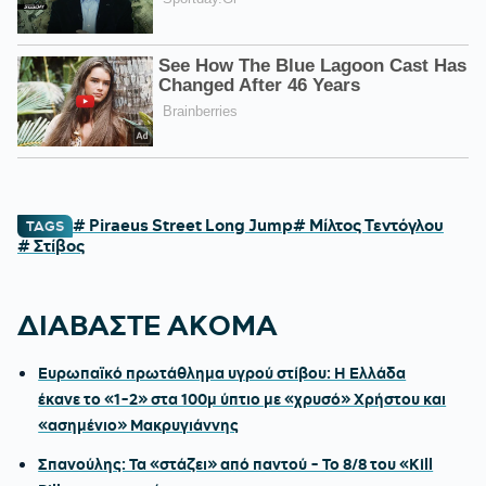
# Piraeus Street Long Jump
# Μίλτος Τεντόγλου
TAGS
# Στίβος
ΔΙΑΒΑΣΤΕ ΑΚΟΜΑ
Ευρωπαϊκό πρωτάθλημα υγρού στίβου: Η Ελλάδα
έκανε το «1-2» στα 100μ ύπτιο με «χρυσό» Χρήστου και
«ασημένιο» Μακρυγιάννης
Σπανούλης: Τα «στάζει» από παντού - Το 8/8 του «Kill