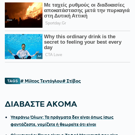
# Μίλτος Τεντόγλου
# Στίβος
TAGS
ΔΙΑΒΑΣΤΕ ΑΚΟΜΑ
Υπεράνω Όλων: Τα πράγματα δεν είναι όπως ίσως
φαντάζεστε, νομίζετε ή θεωρείτε ότι είναι