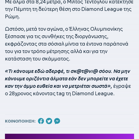
Με άλμα στα 8,24 μέτρα, ο Μίλτος Τεντόγλου κατέκτησε
την Πέμπτη τη δεύτερη θέση στο Diamond League της
Ρώμη.
Ωστόσο, μετά τον αγώνα, ο Έλληνας Ολυμπιονίκης
ξέσπασε για τις συνθήκες της διοργάνωσης,
εκφράζοντας στα σόσιαλ μίντια τα έντονα παράπονά
του για τον τρόπο μέτρησης αλλά και για την
κατάσταση του σκάμματος.
«Τι κάνουμε εδώ αδερφέ, τι σκ@τ@νι@ σόου. Να μην
κάνουμε οριζόντια άλματα εάν δεν μπορείτε να έχετε
καν την άμμο ευθεία και να μετριέται σωστά»,
έγραψε
ο 28χρονος κάνοντας tag τη Diamond League.
ΚΟΙΝΟΠΟΙΗΣΗ: