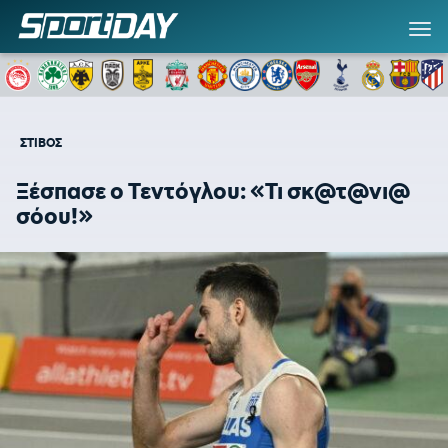
ΣΤΙΒΟΣ
Ξέσπασε ο Τεντόγλου: «Τι σκ@τ@νι@
σόου!»