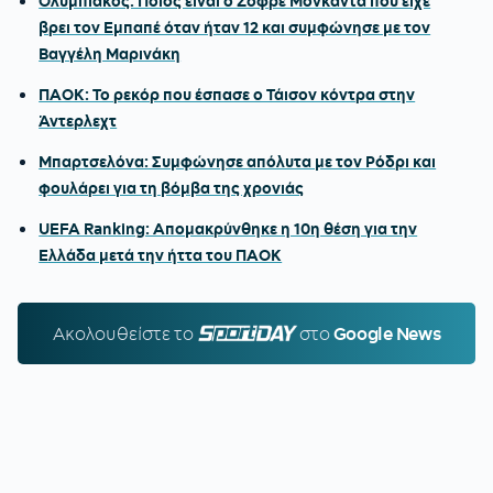
Ολυμπιακός: Ποιος είναι ο Ζοφρέ Μονκαντά που είχε
βρει τον Εμπαπέ όταν ήταν 12 και συμφώνησε με τον
Βαγγέλη Μαρινάκη
ΠΑΟΚ: Το ρεκόρ που έσπασε ο Τάισον κόντρα στην
Άντερλεχτ
Μπαρτσελόνα: Συμφώνησε απόλυτα με τον Ρόδρι και
φουλάρει για τη βόμβα της χρονιάς
UEFA Ranking: Απομακρύνθηκε η 10η θέση για την
Ελλάδα μετά την ήττα του ΠΑΟΚ
Ακολουθείστε τo
SPORTDAY.GR
στο
Google News