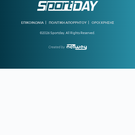
στις κοινωνικές υπηρεσίες
20:13
Ο διεθνούς φήμης συνθέτης Μάριος Ιωάννου Ηλία νέος
συνθέτης των Τελετών Αφής και Παράδοσης της Ολυμπιακής
|
|
ΕΠΙΚΟΙΝΩΝΙΑ
ΠΟΛΙΤΙΚΗ ΑΠΟΡΡΗΤΟΥ
ΟΡΟΙ ΧΡΗΣΗΣ
Φλόγας
©2026 Sportday. All Rights Reserved.
19:45
ΓΙΩΡΓΟΣ ΧΕΛΑΚΗΣ:
Εχει κι ο Νίστρουπ τα «κολλήματά»
του...
Created by
19:04
ΠΑΟΚ:
Πρόταση της Γαλατάσαραϊ για δανεισμό του
Κωνσταντέλια
19:01
Tα συγχαρητήρια του Ισίδωρου Κούβελου στην Εβελυν
Μητροπούλου και το ευχαριστώ στον Πρόεδρο της ΕΟΕ