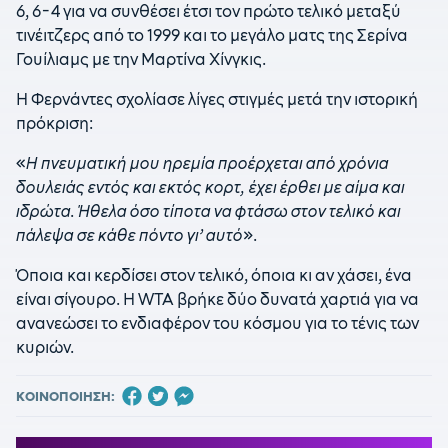
6, 6-4 για να συνθέσει έτσι τον πρώτο τελικό μεταξύ
τινέιτζερς από το 1999 και το μεγάλο ματς της Σερίνα
Γουίλιαμς με την Μαρτίνα Χίνγκις.
Η Φερνάντες σχολίασε λίγες στιγμές μετά την ιστορική
πρόκριση:
«
Η πνευματική μου ηρεμία προέρχεται από χρόνια
δουλειάς εντός και εκτός κορτ, έχει έρθει με αίμα και
ιδρώτα. Ήθελα όσο τίποτα να φτάσω στον τελικό και
πάλεψα σε κάθε πόντο γι’ αυτό
».
Όποια και κερδίσει στον τελικό, όποια κι αν χάσει, ένα
είναι σίγουρο. Η WTA βρήκε δύο δυνατά χαρτιά για να
ανανεώσει το ενδιαφέρον του κόσμου για το τένις των
κυριών.
ΚΟΙΝΟΠΟΙΗΣΗ: