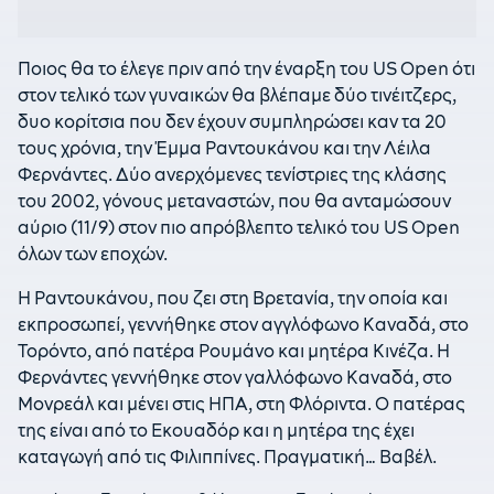
Ποιος θα το έλεγε πριν από την έναρξη του US Open ότι
στον τελικό των γυναικών θα βλέπαμε δύο τινέιτζερς,
δυο κορίτσια που δεν έχουν συμπληρώσει καν τα 20
τους χρόνια, την Έμμα Ραντουκάνου και την Λέιλα
Φερνάντες. Δύο ανερχόμενες τενίστριες της κλάσης
του 2002, γόνους μεταναστών, που θα ανταμώσουν
αύριο (11/9) στον πιο απρόβλεπτο τελικό του US Open
όλων των εποχών.
Η Ραντουκάνου, που ζει στη Βρετανία, την οποία και
εκπροσωπεί, γεννήθηκε στον αγγλόφωνο Καναδά, στο
Τορόντο, από πατέρα Ρουμάνο και μητέρα Κινέζα. Η
Φερνάντες γεννήθηκε στον γαλλόφωνο Καναδά, στο
Μονρεάλ και μένει στις ΗΠΑ, στη Φλόριντα. Ο πατέρας
της είναι από το Εκουαδόρ και η μητέρα της έχει
καταγωγή από τις Φιλιππίνες. Πραγματική… Βαβέλ.