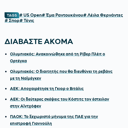
# US Open
# Έμα Ραντουκάνου
# Λέιλα Φερνάντες
TAGS
# Σπορ
# Τένις
ΔΙΑΒΑΣΤΕ ΑΚΟΜΑ
Ολυμπιακός: Ανακοινώθηκε από τη Ρίβερ Πλέιτ ο
Ορτέγκα
Ολυμπιακός: Ο διαιτητής που θα διευθύνει τη ρεβάνς
με τη Ναϊμέγκεν
ΑΕΚ: Αποχαιρέτησε τη Γκιορ ο Βιτάλις
ΑΕΚ: Οι δεύτερες σκέψεις του Κόστιτς τον έστειλαν
στην Αϊντχόφεν
ΠΑΟΚ: Το ξεχωριστό μήνυμα της ΠΑΕ για την
επιστροφή Γιαννούλη