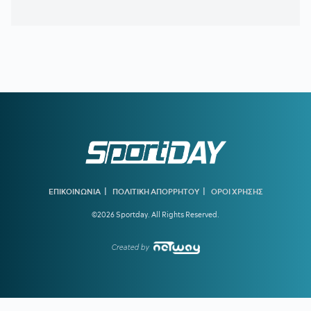
23:18
ΠΑΝΑΘΗΝΑΪΚΟΣ:
Η πρώτη προπόνηση του Λιβάι
Γκαρσία
22:49
ΠΑΟΚ:
Η μέρα, η ώρα και το κανάλι της ρεβάνς με την
Άντερλεχτ
22:47
ΠΑΟΚ-ΑΝΤΕΡΛΕΧΤ 0-1:
Το έφαγε από... τα αποδυτήρια
και τώρα πάει για το all in!
22:06
ΑΡΓΕΝΤΙΝΗ:
Εθνική εορτή η ιστορική νίκη επί της Αγγλίας
στο Μουντιάλ 2026
22:04
ΜΠΑΡΤΣΕΛΟΝΑ:
Ο Ρόντρι είναι έτοιμος να «ντυθεί
μπλαουγκράνα»
|
|
ΕΠΙΚΟΙΝΩΝΙΑ
ΠΟΛΙΤΙΚΗ ΑΠΟΡΡΗΤΟΥ
ΟΡΟΙ ΧΡΗΣΗΣ
21:54
ΑΡΗΣ:
Οικονομική στήριξη της ΚΑΕ στους πληγέντες από
©2026 Sportday. All Rights Reserved.
τις πυρκαγιές
21:46
ΟΡΙΣΤΙΚΗ ΣΥΜΦΩΝΙΑ:
Ο Βινίσιους μένει στη Ρεάλ
Created by
Μαδρίτης έως το 2032
21:21
ΟΛΥΜΠΙΑΚΟΣ:
Ο διαιτητής που θα διευθύνει τη ρεβάνς
με τη Ναϊμέγκεν