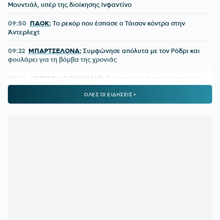
Μουντιάλ, υπέρ της διοίκησης Ινφαντίνο
09:50
ΠΑΟΚ:
Το ρεκόρ που έσπασε ο Τάισον κόντρα στην
Άντερλεχτ
09:22
ΜΠΑΡΤΣΕΛΟΝΑ:
Συμφώνησε απόλυτα με τον Ρόδρι και
φουλάρει για τη βόμβα της χρονιάς
08:55
«ΠΕΤΑΕΙ» Ο ΠΑΥΛΙΔΗΣ:
Σκόραρε ξανά και ξεκίνησε τη
σεζόν με πέντε γκολ σε τρία ματς
ΟΛΕΣ ΟΙ ΕΙΔΗΣΕΙΣ >
08:30
ΠΑΟΚ:
Ήρθε η ώρα των προσωπικοτήτων
08:00
UEFA RANKING:
Απομακρύνθηκε η 10η θέση για την
Ελλάδα μετά την ήττα του ΠΑΟΚ
00:11
ΛΙΣΙ:
Τι είπε για τις χαμένες ευκαιρίες και τον εκτελεστή
του πέναλτι
00:02
ΠΑΟΚ:
Τι θα γίνει αν αποκλειστεί από την Άντερλεχτ
23:24
ΟΛΥΜΠΙΑΚΟΣ ΜΕΤΑΓΡΑΦΕΣ:
Δημοσίευμα για τον
Τζέιλεν Μπλέσα