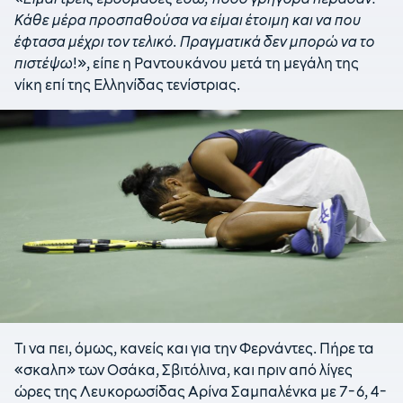
Κάθε μέρα προσπαθούσα να είμαι έτοιμη και να που
έφτασα μέχρι τον τελικό. Πραγματικά δεν μπορώ να το
πιστέψω
!», είπε η Ραντουκάνου μετά τη μεγάλη της
νίκη επί της Ελληνίδας τενίστριας.
Τι να πει, όμως, κανείς και για την Φερνάντες. Πήρε τα
«σκαλπ» των Οσάκα, Σβιτόλινα, και πριν από λίγες
ώρες της Λευκορωσίδας Αρίνα Σαμπαλένκα με 7-6, 4-