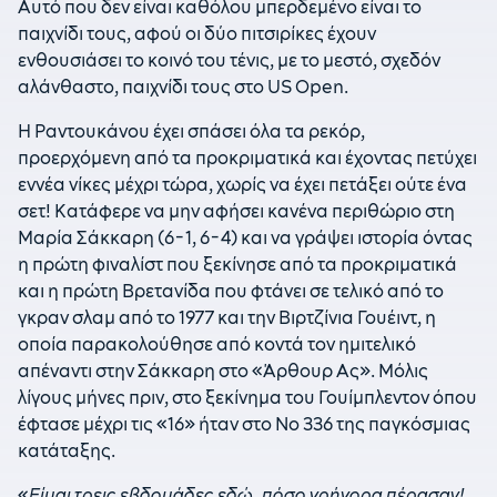
Αυτό που δεν είναι καθόλου μπερδεμένο είναι το
παιχνίδι τους, αφού οι δύο πιτσιρίκες έχουν
ενθουσιάσει το κοινό του τένις, με το μεστό, σχεδόν
αλάνθαστο, παιχνίδι τους στο US Open.
Η Ραντουκάνου έχει σπάσει όλα τα ρεκόρ,
προερχόμενη από τα προκριματικά και έχοντας πετύχει
εννέα νίκες μέχρι τώρα, χωρίς να έχει πετάξει ούτε ένα
σετ! Κατάφερε να μην αφήσει κανένα περιθώριο στη
Μαρία Σάκκαρη (6-1, 6-4) και να γράψει ιστορία όντας
η πρώτη φιναλίστ που ξεκίνησε από τα προκριματικά
και η πρώτη Βρετανίδα που φτάνει σε τελικό από το
γκραν σλαμ από το 1977 και την Βιρτζίνια Γουέιντ, η
οποία παρακολούθησε από κοντά τον ημιτελικό
απέναντι στην Σάκκαρη στο «Άρθουρ Ας». Μόλις
λίγους μήνες πριν, στο ξεκίνημα του Γουίμπλεντον όπου
έφτασε μέχρι τις «16» ήταν στο Νο 336 της παγκόσμιας
κατάταξης.
«
Είμαι τρεις εβδομάδες εδώ, πόσο γρήγορα πέρασαν!