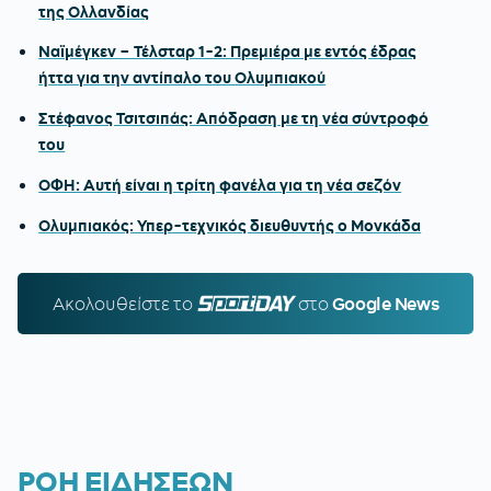
της Ολλανδίας
Ναϊμέγκεν – Τέλσταρ 1-2: Πρεμιέρα με εντός έδρας
ήττα για την αντίπαλο του Ολυμπιακού
Στέφανος Τσιτσιπάς: Απόδραση με τη νέα σύντροφό
του
ΟΦΗ: Αυτή είναι η τρίτη φανέλα για τη νέα σεζόν
Ολυμπιακός: Υπερ-τεχνικός διευθυντής ο Μονκάδα
Ακολουθείστε τo
SPORTDAY.GR
στο
Google News
ΡΟΗ ΕΙΔΗΣΕΩΝ