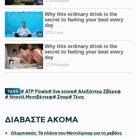
# ATP Finals
# live score
# Αλεξάντερ Ζβέρεφ
TAGS
# Ντανίλ Μεντβέντεφ
# Σπορ
# Τένις
ΔΙΑΒΑΣΤΕ ΑΚΟΜΑ
Ολυμπιακός: Τα πλάνα του Μεντιλίμπαρ για τη ρεβάνς