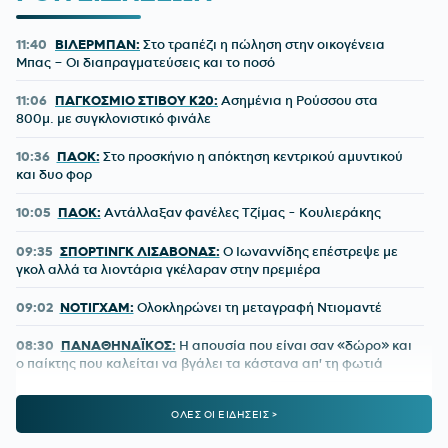
11:40
ΒΙΛΕΡΜΠΑΝ:
Στο τραπέζι η πώληση στην οικογένεια
Μπας – Οι διαπραγματεύσεις και το ποσό
11:06
ΠΑΓΚΟΣΜΙΟ ΣΤΙΒΟΥ Κ20:
Ασημένια η Ρούσσου στα
800μ. με συγκλονιστικό φινάλε
10:36
ΠΑΟΚ:
Στο προσκήνιο η απόκτηση κεντρικού αμυντικού
και δυο φορ
10:05
ΠΑΟΚ:
Αντάλλαξαν φανέλες Τζίμας - Κουλιεράκης
09:35
ΣΠΟΡΤΙΝΓΚ ΛΙΣΑΒΟΝΑΣ:
Ο Ιωναννίδης επέστρεψε με
γκολ αλλά τα λιοντάρια γκέλαραν στην πρεμιέρα
09:02
ΝΟΤΙΓΧΑΜ:
Ολοκληρώνει τη μεταγραφή Ντιομαντέ
08:30
ΠΑΝΑΘΗΝΑΪΚΟΣ:
Η απουσία που είναι σαν «δώρο» και
ο παίκτης που καλείται να βγάλει τα κάστανα απ' τη φωτιά
08:00
ΚΑΙΡΟΣ:
Ακάθεκτος ο υδράργυρος που οδεύει προς τους
ΟΛΕΣ ΟΙ ΕΙΔΗΣΕΙΣ >
40!