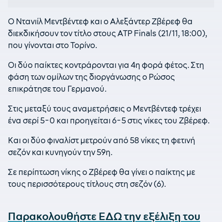
Ο Ντανιίλ Μεντβέντεφ και ο Αλεξάντερ Ζβέρεφ θα
διεκδικήσουν τον τίτλο στους ATP Finals (21/11, 18:00),
που γίνονται στο Τορίνο.
Οι δύο παίκτες κοντράρονται για 4η φορά φέτος. Στη
φάση των ομίλων της διοργάνωσης ο Ρώσος
επικράτησε του Γερμανού.
Στις μεταξύ τους αναμετρήσεις ο Μεντβέντεφ τρέχει
ένα σερί 5-0 και προηγείται 6-5 στις νίκες του Ζβέρεφ.
Και οι δύο φιναλίστ μετρούν από 58 νίκες τη φετινή
σεζόν και κυνηγούν την 59η.
Σε περίπτωση νίκης ο Ζβέρεφ θα γίνει ο παίκτης με
τους περισσότερους τίτλους στη σεζόν (6).
Παρακολουθήστε ΕΔΩ την εξέλιξη του