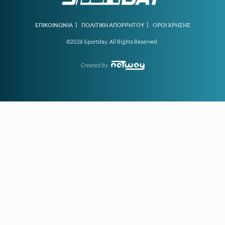
21:21
ΑΕΚ:
Αποδοκιμάστηκε ο Αγγελόπουλος στην «Allwyn
Arena»
|
|
ΕΠΙΚΟΙΝΩΝΙΑ
ΠΟΛΙΤΙΚΗ ΑΠΟΡΡΗΤΟΥ
ΟΡΟΙ ΧΡΗΣΗΣ
21:11
ΟΦΗ:
Τρέλα του κόσμου για το Σούπερ Καπ
©2026 Sportday. All Rights Reserved.
20:57
ΛΙΟΝΕΛ ΜΕΣΙ:
Η τελευταία φορά που ο πατέρας του τον
είδε από κοντά να παίζει
Created by
20:33
ΤΖΟΛΑΚΗΣ - ΧΑΛ:
Ντεμπούτο με ήττα