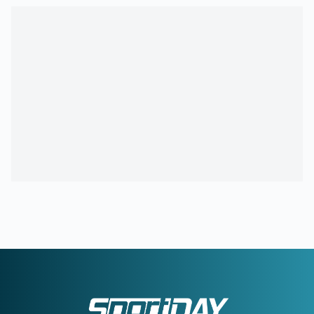
00:17
ΟΛΥΜΠΙΑΚΟΣ:
Οι λόγοι που ο Ζότα Σίλβα έχει
«κλειδώσει» θέση στην ενδεκάδα στη ρεβάνς της Ολλανδίας
23:56
ΜΠΑΡΤΣΕΛΟΝΑ:
Το συγκινητικό αντίο στον πατέρα του
Μέσι
23:35
ΟΦΗ ΑΠΟ ΚΟΥΝΙΑ:
Ο νεότερος κάτοχος διαρκείας του
ΟΦΗ είναι... 2 μηνών
23:28
ΓΙΑΝΝΗΣ ΚΩΝΣΤΑΝΤΕΛΙΑΣ:
Έγινε μπαμπάς για δεύτερη
φορά
22:51
ΠΑΝΑΘΗΝΑΪΚΟΣ:
Εύκολη νίκη για την ΤΣΣΚΑ 1948 πριν
από τη ρεβάνς
22:33
ΝΙΚΟΛΙΤΣ:
«Τα επίσημα είναι διαφορετικά παιχνίδια» -
Τι είπε για τις μεταγραφές
22:24
ΑΡΗΣ:
Δύο διαφορετικά πρόσωπα στο 2-2 με τον
Πανσερραϊκό
22:01
ΑΕΚ-ATHENS KALLITHEA 4-0:
Ο Βιτάλις σκόραρε στο
ντεμπούτο του και ο Γκατσίνοβιτς... έπαθε Γιόβιτς