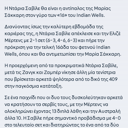
Η Ντάρια Σαβίλε θα είναι η αντίπαλος της Μαρίας
Σάκκαρη στον γύρο των «16» του Indian Wells.
Διανύοντας ίσως την καλύτερη εβδομάδα της
καριέρας της, η Ντάρια Σαβίλε απέκλεισε και την Ελιζέ
Μέρτενς με 2-1 σετ (6-3, 4-6, 6-3) και πήρε την
πρόκριση για την τελική 16άδα του φετινού Indian
Wells, όπου και θα αντιμετωπίσει την Μαρία Σάκκαρη.
Η προερχόμενη από τα προκριματικά Ντάρια Σαβίλε,
μετά τις Ζανγκ και Ζαμπέρ νίκησε άλλη μία τενίστρια
που βρίσκεται αρκετά ψηλότερα από το δικό της 409
στην παγκόσμια κατάταξη.
Σε ένα παιχνίδι που οι δυο τους δυσκολεύτηκαν αρκετά
να κρατήσουν τα σερβίς τους, με την Μέρτενς να
ολοκληρώνει έχοντας 13 διπλά λάθη και την Αυστραλή
άλλα 10. Η Σαβίλε πήρε σημαντικό προβάδισμα με 4-0
στο τελευταίο σετ και διατηρώντας το ένα από τα δύο