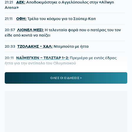
21:21
ΑΕΚ:
Αποδοκιμάστηκε ο Αγγελόπουλος στην «Allwyn
Arena»
21:11
ΟΦΗ:
Τρέλα του κόσμου για το Σούπερ Καπ
20:57
ΛΙΟΝΕΛ ΜΕΣΙ:
Η τελευταία φορά που ο πατέρας του τον
είδε από κοντά να παίζει
20:33
ΤΖΟΛΑΚΗΣ - ΧΑΛ:
Ντεμπούτο με ήττα
20:11
ΝΑΪΜΕΓΚΕΝ – ΤΕΛΣΤΑΡ 1-2:
Πρεμιέρα με εντός έδρας
ήττα για την αντίπαλο του Ολυμπιακού
19:38
ΟΛΥΜΠΙΑΚΟΣ:
Τα πλάνα του Μεντιλίμπαρ για τη ρεβάνς
ΟΛΕΣ ΟΙ ΕΙΔΗΣΕΙΣ >
της Ολλανδίας
19:10
ΟΦΗ ΜΕΤΑΓΡΑΦΕΣ:
Έκλεισε ακόμα μία εκκρεμότητα -
Παίρνει τον Λορέντσο Ντίκμαν
18:44
ΧΟΡΧΕ ΜΕΣΙ:
To «αντίο» της Νιούελς Ολντ Μπόις στον
πατέρα του Μέσι
18:15
ΣΑΝ ΣΗΜΕΡΑ - ΝΑΟΥΑΛ ΕΛ ΜΟΥΤΑΟΥΑΚΙΛ:
Η πρώτη
γυναίκα από τον αραβικό κόσμο που κέρδισε χρυσό ολυμπιακό