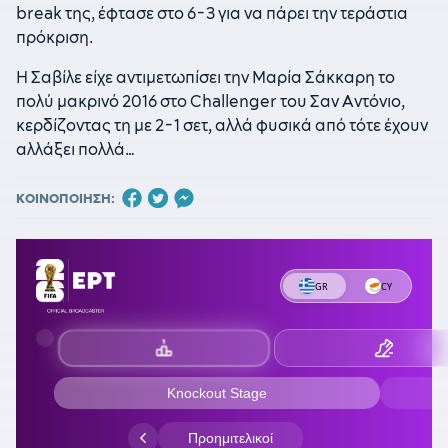
break της, έφτασε στο 6-3 για να πάρει την τεράστια
πρόκριση.
Η Σαβίλε είχε αντιμετωπίσει την Μαρία Σάκκαρη το
πολύ μακρινό 2016 στο Challenger του Σαν Αντόνιο,
κερδίζοντας τη με 2-1 σετ, αλλά φυσικά από τότε έχουν
αλλάξει πολλά…
ΚΟΙΝΟΠΟΙΗΣΗ: