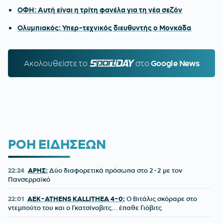
ΟΦΗ: Αυτή είναι η τρίτη φανέλα για τη νέα σεζόν
Ολυμπιακός: Υπερ-τεχνικός διευθυντής ο Μονκάδα
Ακολουθείστε τo
SPORTDAY.GR
στο
Google News
ΡΟΗ ΕΙΔΗΣΕΩΝ
22:24
ΑΡΗΣ:
Δύο διαφορετικά πρόσωπα στο 2-2 με τον
Πανσερραϊκό
22:01
ΑΕΚ-ATHENS KALLITHEA 4-0:
Ο Βιτάλις σκόραρε στο
ντεμπούτο του και ο Γκατσίνοβιτς... έπαθε Γιόβιτς