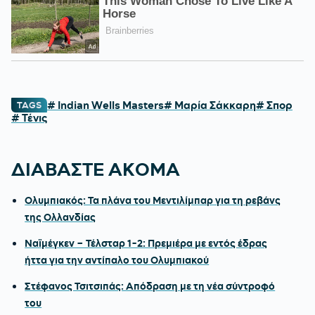
# Indian Wells Masters
# Μαρία Σάκκαρη
# Σπορ
TAGS
# Τένις
ΔΙΑΒΑΣΤΕ ΑΚΟΜΑ
Ολυμπιακός: Τα πλάνα του Μεντιλίμπαρ για τη ρεβάνς
της Ολλανδίας
Ναϊμέγκεν – Τέλσταρ 1-2: Πρεμιέρα με εντός έδρας
ήττα για την αντίπαλο του Ολυμπιακού
Στέφανος Τσιτσιπάς: Απόδραση με τη νέα σύντροφό
του