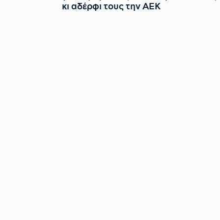
κι αδέρφι τους την ΑΕΚ