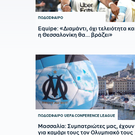
ΠΟΔΟΣΦΑΙΡΟ
Equipe: «Διαμάντι, όχι τελειότητα κα
η Θεσσαλονίκη θα... βράζει»
ΠΟΔΟΣΦΑΙΡΟ
UEFA CONFERENCE LEAGUE
Μασσαλία: Συμπατριώτες μας, έχουν
για καμάρι τους τον Ολυμπιακό τους