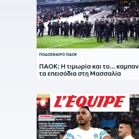
ΠΟΔΟΣΦΑΙΡΟ
ΠΑΟΚ
ΠΑΟΚ: Η τιμωρία και το... καμπα
τα επεισόδια στη Μασσαλία