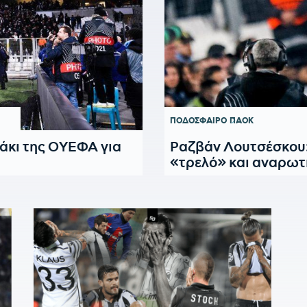
ΠΟΔΟΣΦΑΙΡΟ
ΠΑΟΚ
νάκι της ΟΥΕΦΑ για
Ραζβάν Λουτσέσκου:
«τρελό» και αναρωτι