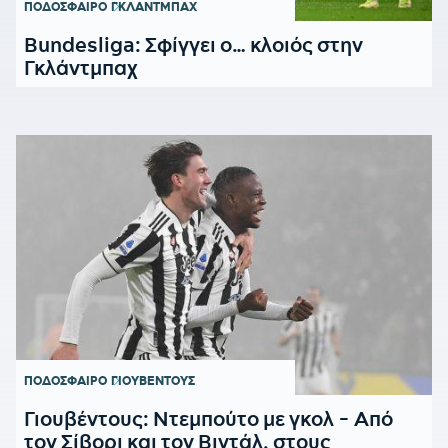
ΠΟΔΟΣΦΑΙΡΟ
ΓΚΛΑΝΤΜΠΑΧ
Bundesliga: Σφίγγει ο… κλοιός στην
Γκλάντμπαχ
ΠΟΔΟΣΦΑΙΡΟ
ΓΙΟΥΒΕΝΤΟΥΣ
Γιουβέντους: Ντεμπούτο με γκολ - Από
τον Σίβορι και τον Βιντάλ, στους