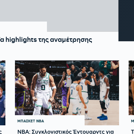
α highlights της αναμέτρησης
ΜΠΑΣΚΕΤ
NBA
Μ
ς
NBA: Συγκλονιστικός Έντουαρντς για
Τ