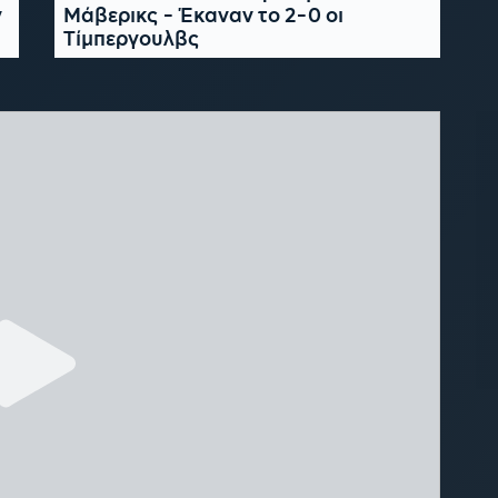
ν
Μάβερικς - Έκαναν το 2-0 οι
Τίμπεργουλβς