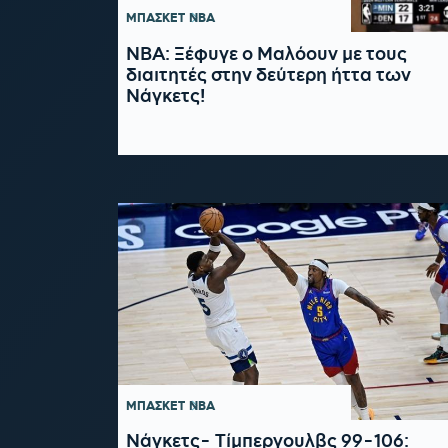
ΜΠΑΣΚΕΤ
NBA
NBA: Ξέφυγε ο Μαλόουν με τους
διαιτητές στην δεύτερη ήττα των
Νάγκετς!
ΜΠΑΣΚΕΤ
NBA
Νάγκετς- Τίμπεργουλβς 99-106: