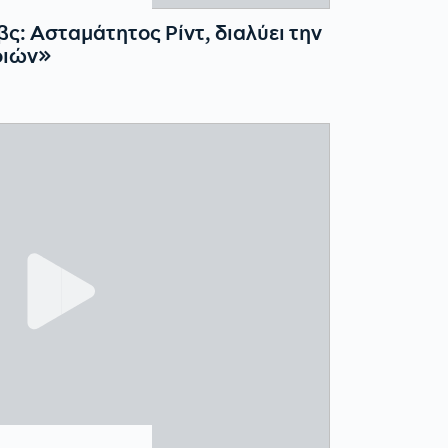
ς: Ασταμάτητος Ρίντ, διαλύει την
φιών»