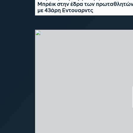
Μπρέικ στην έδρα των πρωταθλητώ
με 43άρη Εντουαρντς