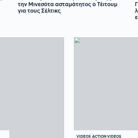
την Μινεσότα ασταμάτητος ο Τέιτουμ
Γ
για τους Σέλτικς
λ
ε
VIDEOS
ACTION VIDEOS