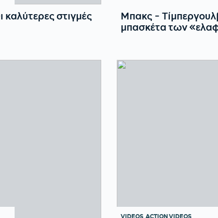
ι καλύτερες στιγμές
Μπακς - Τίμπεργουλβ
μπασκέτα των «ελα
VIDEOS
ACTION VIDEOS