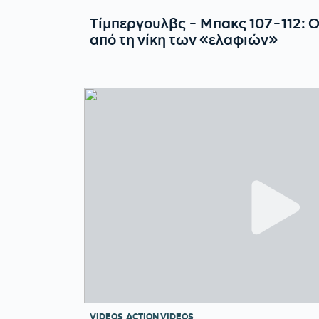
Τίμπεργουλβς - Μπακς 107-112: Ο
από τη νίκη των «ελαφιών»
VIDEOS
ACTION VIDEOS