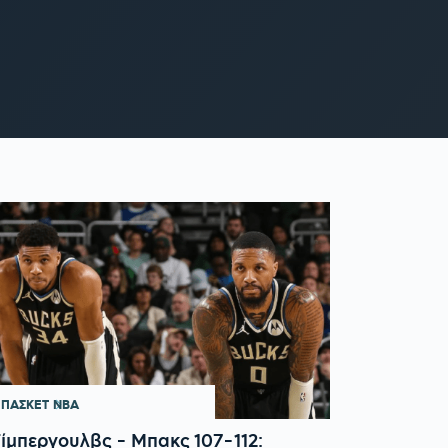
ΠΑΣΚΕΤ
NBA
ίμπεργουλβς - Μπακς 107-112: