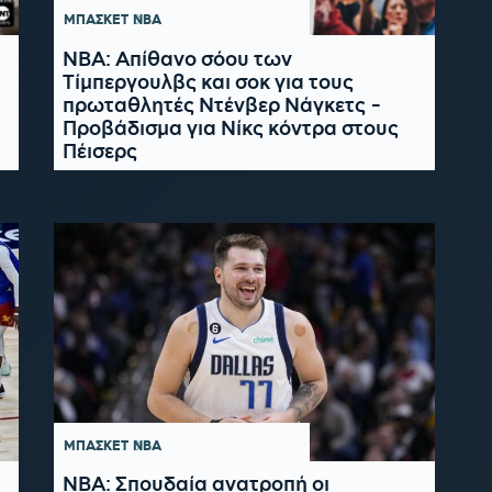
ΜΠΑΣΚΕΤ
NBA
NBA: Απίθανο σόου των
Τίμπεργουλβς και σοκ για τους
πρωταθλητές Ντένβερ Νάγκετς -
Προβάδισμα για Νίκς κόντρα στους
Πέισερς
ΜΠΑΣΚΕΤ
NBA
NBA: Σπουδαία ανατροπή οι