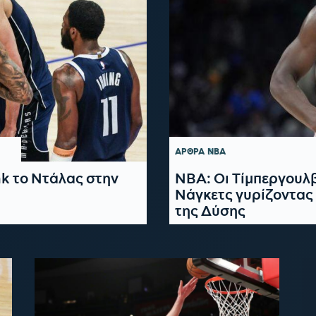
ΑΡΘΡΑ
NBA
ak το Ντάλας στην
NBA: Οι Τίμπεργουλ
Νάγκετς γυρίζοντας 
της Δύσης