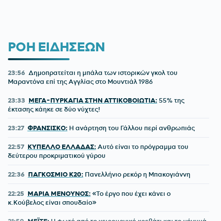
ΡΟΗ ΕΙΔΗΣΕΩΝ
23:56
Δημοπρατείται η μπάλα των ιστορικών γκολ του
Μαραντόνα επί της Αγγλίας στο Μουντιάλ 1986
23:33
ΜΕΓΑ-ΠΥΡΚΑΓΙΑ ΣΤΗΝ ΑΤΤΙΚΟΒΟΙΩΤΙΑ:
55% της
έκτασης κάηκε σε δύο νύχτες!
23:27
ΦΡΑΝΣΙΣΚΟ:
Η ανάρτηση του Γάλλου περί ανθρωπιάς
22:57
ΚΥΠΕΛΛΟ ΕΛΛΑΔΑΣ:
Αυτό είναι το πρόγραμμα του
δεύτερου προκριματικού γύρου
22:36
ΠΑΓΚΟΣΜΙΟ Κ20:
Πανελλήνιο ρεκόρ η Μπακογιάννη
22:25
ΜΑΡΙΑ ΜΕΝΟΥΝΟΣ:
«Το έργο που έχει κάνει ο
κ.Κούβελος είναι σπουδαίο»
21:50
ΜΕΪΤΕ:
Η φωτό από το χειρουργικό κρεβάτι και το μήνυμά