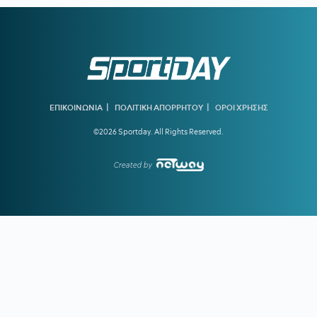
20:13
Ο διεθνούς φήμης συνθέτης Μάριος Ιωάννου Ηλία νέος
συνθέτης των Τελετών Αφής και Παράδοσης της Ολυμπιακής
Φλόγας
19:45
ΓΙΩΡΓΟΣ ΧΕΛΑΚΗΣ:
Εχει κι ο Νίστρουπ τα «κολλήματά»
του...
19:04
ΠΑΟΚ:
Πρόταση της Γαλατάσαραϊ για δανεισμό του
|
|
ΕΠΙΚΟΙΝΩΝΙΑ
ΠΟΛΙΤΙΚΗ ΑΠΟΡΡΗΤΟΥ
ΟΡΟΙ ΧΡΗΣΗΣ
Κωνσταντέλια
©2026 Sportday. All Rights Reserved.
19:01
Tα συγχαρητήρια του Ισίδωρου Κούβελου στην Εβελυν
Μητροπούλου και το ευχαριστώ στον Πρόεδρο της ΕΟΕ
Created by
18:47
ΤΙ ΕΙΝΑΙ ΤΟ «PAPARA»:
Ο χορηγός της Τραμπζονσπόρ
που έγινε viral λόγω Σαλάχ
18:30
ΟΛΥΜΠΙΑΚΟΣ:
Μέχρι τη Δευτέρα (10/8) τα εισιτήρια της
ρεβάνς με τη Ναϊμέγκεν