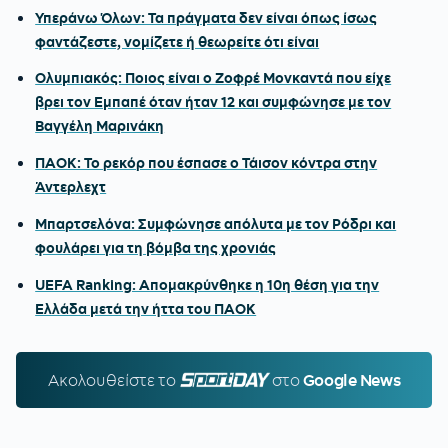
Υπεράνω Όλων: Τα πράγματα δεν είναι όπως ίσως
φαντάζεστε, νομίζετε ή θεωρείτε ότι είναι
Ολυμπιακός: Ποιος είναι ο Ζοφρέ Μονκαντά που είχε
βρει τον Εμπαπέ όταν ήταν 12 και συμφώνησε με τον
Βαγγέλη Μαρινάκη
ΠΑΟΚ: Το ρεκόρ που έσπασε ο Τάισον κόντρα στην
Άντερλεχτ
Μπαρτσελόνα: Συμφώνησε απόλυτα με τον Ρόδρι και
φουλάρει για τη βόμβα της χρονιάς
UEFA Ranking: Απομακρύνθηκε η 10η θέση για την
Ελλάδα μετά την ήττα του ΠΑΟΚ
Ακολουθείστε τo
SPORTDAY.GR
στο
Google News