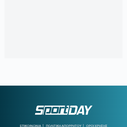
22:49
ΠΑΟΚ:
Η μέρα, η ώρα και το κανάλι της ρεβάνς με την
Άντερλεχτ
22:47
ΠΑΟΚ-ΑΝΤΕΡΛΕΧΤ 0-1:
Το έφαγε από... τα αποδυτήρια
και τώρα πάει για το all in!
22:06
ΑΡΓΕΝΤΙΝΗ:
Εθνική εορτή η ιστορική νίκη επί της Αγγλίας
στο Μουντιάλ 2026
22:04
ΜΠΑΡΤΣΕΛΟΝΑ:
Ο Ρόντρι είναι έτοιμος να «ντυθεί
μπλαουγκράνα»
21:54
ΑΡΗΣ:
Οικονομική στήριξη της ΚΑΕ στους πληγέντες από
τις πυρκαγιές
21:46
ΟΡΙΣΤΙΚΗ ΣΥΜΦΩΝΙΑ:
Ο Βινίσιους μένει στη Ρεάλ
Μαδρίτης έως το 2032
21:21
ΟΛΥΜΠΙΑΚΟΣ:
Ο διαιτητής που θα διευθύνει τη ρεβάνς
με τη Ναϊμέγκεν
21:05
ΑΕΚ:
Αποχαιρέτησε τη Γκιορ ο Βιτάλις
|
|
21:03
ΡΕΑΛ ΜΑΔΡΙΤΗΣ:
Deal 120 εκατ. ευρώ για τον Γιαν
ΕΠΙΚΟΙΝΩΝΙΑ
ΠΟΛΙΤΙΚΗ ΑΠΟΡΡΗΤΟΥ
ΟΡΟΙ ΧΡΗΣΗΣ