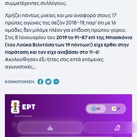
συμμετέχοντες συλλόγους.
Χρήζει πάντως μνείας και μια αναφορά στους 17
πρώτες αγώνες της σεζόν 2018-19, παρ’ ότι με 16
ομάδες δεν μιλάμε πλέον για επίδοση πρώτου γύρου.
Στις 8 Ιανουαρίου του
2019 το 91-87 επί της Μπασκόνια
(του Λούκα Βιλντόσα των 19 πόντων!) είχε έρθει στην
παράταση και τον είχε ανεβάσει στο 11-6
!
Ακολούθησαν έξι ήττες στις επτά επόμενες
αγωνιστικές…
ΚΟΙΝΟΠΟΙΗΣΗ: