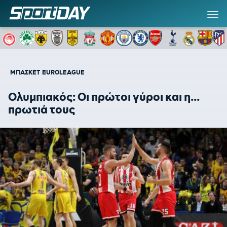
ΜΠΑΣΚΕΤ
EUROLEAGUE
Ολυμπιακός: Οι πρώτοι γύροι και η...
πρωτιά τους