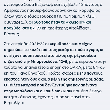
ανέτοιμου Σάσα Βεζένκοφ και είχε βάλει 16 πόντους ο
Αμερικανός πάουερ φόργουορντ, αν και κορυφαίος
όλων ήταν ο Τόμας Γουόκαπ (10 π., 4 ριμπ., 4 κλεψ.,
αμυνάρες…).
Οι δυο τους ήταν τα «κλειδιά» και
προχθές, στο 87-77
επί της έτερης «Ιταλίδας»,
Βίρτους.
Στην περίοδο
2021-22 οι «ερυθρόλευκοι» είχαν
σημειώσει το καλύτερό τους ρεκόρ σε πρώτο γύρο, κι
ας είχαν προσπεραστεί στο τέλος της ρέγκιουλαρ
σίζον από την Μπαρτσελόνα: 12-5
, με το κερασάκι στην
τούρτα να μπαίνει τέτοια εποχή στο ΟΑΚΑ, με το 84-65
επί του Παναθηναϊκού. Πρώτοι σκόρερ με
18 πόντους
έκαστος ήταν δύο ακόμα μέλη της σημερινής ομάδας.
Ο Τάιλερ Ντόρσεϊ που δεν ξεντύθηκε καν απέναντι
στην Μπολόνια και ο Σακίλ ΜακΚίσικ
που έπαιξε λίγο
και ήταν άποντος, έχοντας καιρό να φανεί στην
Ευρωλίγκα.