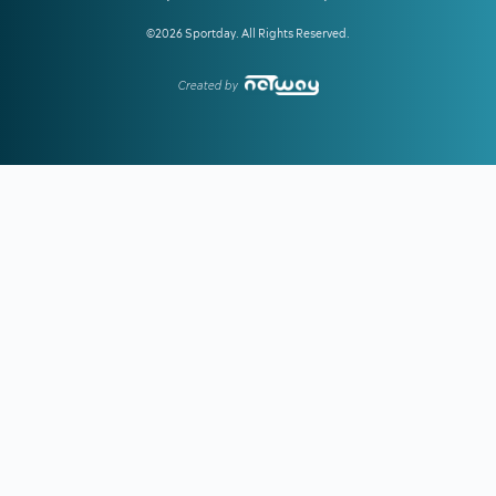
Ντιομαντέ
©2026 Sportday. All Rights Reserved.
20:46
325 οι αυτοψίες σε σπίτια που κάηκαν από τις φωτιές –
«Κόκκινα» 118 σπίτια
Created by
20:43
ΑΛΕΞΗΣ ΓΙΑΝΝΟΥΛΙΑΣ:
Γκαρντ... Νέας Σμύρνης,
δήμαρχος Σικάγου!