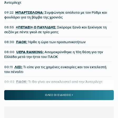
Άντερλεχτ
09:22
ΜΠΑΡΤΣΕΛΟΝΑ:
Συμφώνησε απόλυτα με τον Ρόδρι και
φουλάρει για τη βόμβα της χρονιάς
08:55
«ΠΕΤΑΕΙ» Ο ΠΑΥΛΙΔΗΣ:
Σκόραρε ξανά και ξεκίνησε τη
σεζόν με πέντε γκολ σε τρία ματς
08:30
ΠΑΟΚ:
Ήρθε η ώρα των προσωπικοτήτων
08:00
UEFA RANKING:
Απομακρύνθηκε η 10η θέση για την
Ελλάδα μετά την ήττα του ΠΑΟΚ
00:11
ΛΙΣΙ:
Τι είπε για τις χαμένες ευκαιρίες και τον εκτελεστή
του πέναλτι
00:02
ΠΑΟΚ:
Τι θα γίνει αν αποκλειστεί από την Άντερλεχτ
23:24
ΟΛΥΜΠΙΑΚΟΣ ΜΕΤΑΓΡΑΦΕΣ:
Δημοσίευμα για τον
ΟΛΕΣ ΟΙ ΕΙΔΗΣΕΙΣ >
Τζέιλεν Μπλέσα
23:18
ΠΑΝΑΘΗΝΑΪΚΟΣ:
Η πρώτη προπόνηση του Λιβάι
Γκαρσία