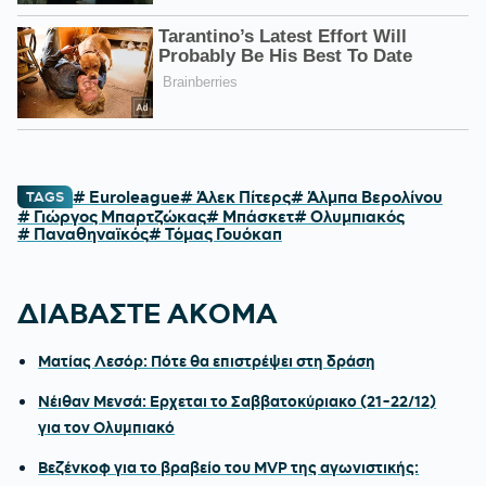
# Euroleague
# Άλεκ Πίτερς
# Άλμπα Βερολίνου
TAGS
# Γιώργος Μπαρτζώκας
# Μπάσκετ
# Ολυμπιακός
# Παναθηναϊκός
# Τόμας Γουόκαπ
ΔΙΑΒΑΣΤΕ ΑΚΟΜΑ
Ματίας Λεσόρ: Πότε θα επιστρέψει στη δράση
Νέιθαν Μενσά: Ερχεται το Σαββατοκύριακο (21-22/12)
για τον Ολυμπιακό
Βεζένκοφ για το βραβείο του MVP της αγωνιστικής: