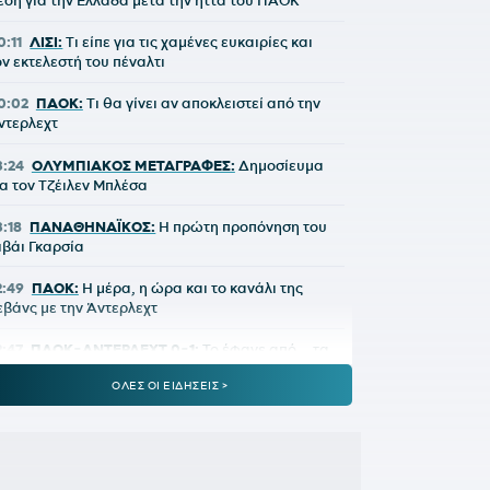
έση για την Ελλάδα μετά την ήττα του ΠΑΟΚ
0:11
ΛΙΣΙ:
Τι είπε για τις χαμένες ευκαιρίες και
ον εκτελεστή του πέναλτι
0:02
ΠΑΟΚ:
Τι θα γίνει αν αποκλειστεί από την
ντερλεχτ
3:24
ΟΛΥΜΠΙΑΚΟΣ ΜΕΤΑΓΡΑΦΕΣ:
Δημοσίευμα
ια τον Τζέιλεν Μπλέσα
3:18
ΠΑΝΑΘΗΝΑΪΚΟΣ:
Η πρώτη προπόνηση του
ιβάι Γκαρσία
2:49
ΠΑΟΚ:
Η μέρα, η ώρα και το κανάλι της
εβάνς με την Άντερλεχτ
2:47
ΠΑΟΚ-ΑΝΤΕΡΛΕΧΤ 0-1:
Το έφαγε από... τα
ποδυτήρια και τώρα πάει για το all in!
ΟΛΕΣ ΟΙ ΕΙΔΗΣΕΙΣ >
2:06
ΑΡΓΕΝΤΙΝΗ:
Εθνική εορτή η ιστορική νίκη
πί της Αγγλίας στο Μουντιάλ 2026
2:04
ΜΠΑΡΤΣΕΛΟΝΑ:
Ο Ρόντρι είναι έτοιμος να