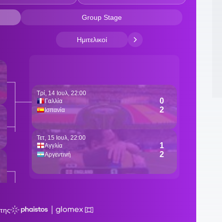
«
2
π
2
Ρ
21
δ
2
2
τ
2
τ
2
Σ
2
«