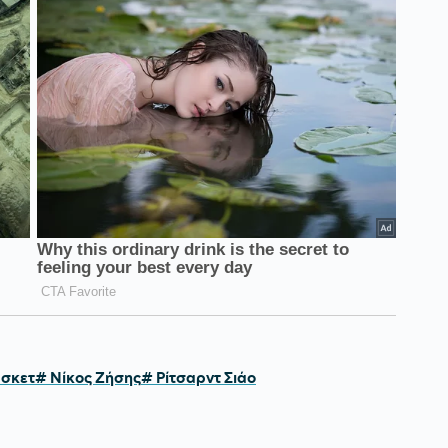
σκετ
# Νίκος Ζήσης
# Ρίτσαρντ Σιάο