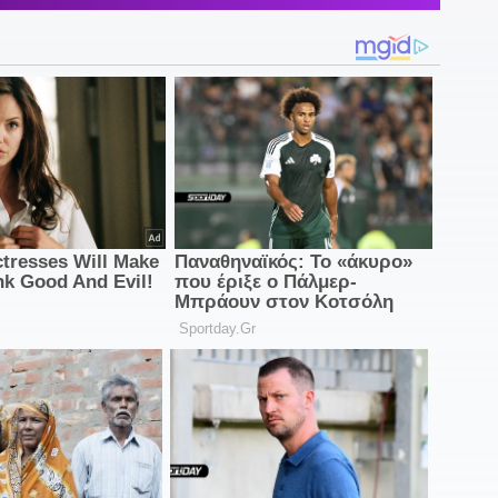
2
Π
2
π
1