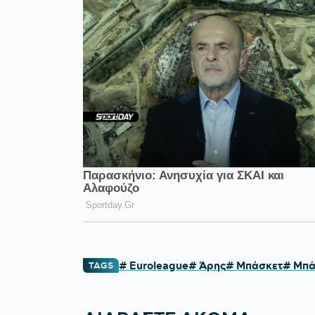
# Euroleague
# Άρης
# Μπάσκετ
# Μπά
TAGS