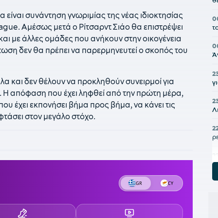
θ
θα είναι συνάντηση γνωριμίας της νέας ιδιοκτησίας
0
eague. Αμέσως μετά ο Ρίτσαρντ Σιάο θα επιστρέψει
τ
και με άλλες ομάδες που ανήκουν στην οικογένεια
0
ίπτωση δεν θα πρέπει να παρερμηνευτεί ο σκοπός του
Ά
2
α και δεν θέλουν να προκληθούν συνειρμοί για
γ
 Η απόφαση που έχει ληφθεί από την πρώτη μέρα,
2
ου έχει εκπονήσει βήμα προς βήμα, να κάνει τις
Λ
 φτάσει στον μεγάλο στόχο.
2
ρ
2
α
2
ε
2