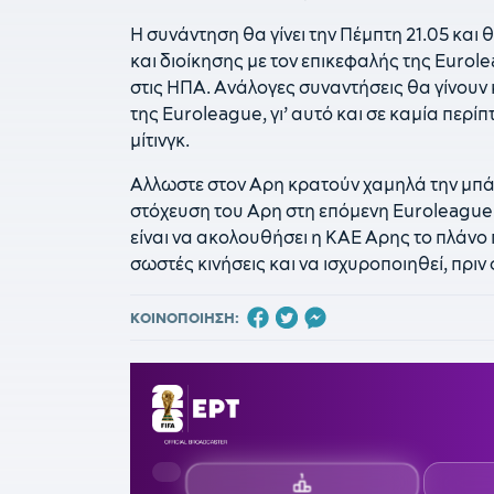
Η συνάντηση θα γίνει την Πέμπτη 21.05 και 
και διοίκησης με τον επικεφαλής της Eurol
στις ΗΠΑ. Ανάλογες συναντήσεις θα γίνουν 
της Euroleague, γι’ αυτό και σε καμία περ
μίτινγκ.
Αλλωστε στον Αρη κρατούν χαμηλά την μπάλ
στόχευση του Αρη στη επόμενη Euroleague.
είναι να ακολουθήσει η ΚΑΕ Αρης το πλάνο π
σωστές κινήσεις και να ισχυροποιηθεί, πριν
ΚΟΙΝΟΠΟΙΗΣΗ: