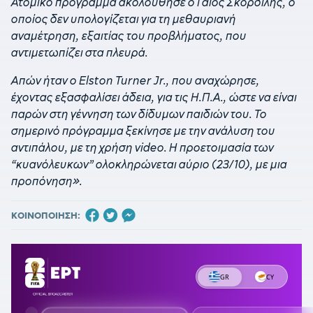
Ατομικό πρόγραμμα ακολούθησε ο Γάιος Σκορδίλης, ο
οποίος δεν υπολογίζεται για τη μεθαυριανή
αναμέτρηση, εξαιτίας του προβλήματος, που
αντιμετωπίζει στα πλευρά.
Απών ήταν ο Elston Turner Jr., που αναχώρησε,
έχοντας εξασφαλίσει άδεια, για τις Η.Π.Α., ώστε να είναι
παρών στη γέννηση των δίδυμων παιδιών του. Το
σημερινό πρόγραμμα ξεκίνησε με την ανάλυση του
αντιπάλου, με τη χρήση video. Η προετοιμασία των
“κυανόλευκων” ολοκληρώνεται αύριο (23/10), με μια
προπόνηση».
ΚΟΙΝΟΠΟΙΗΣΗ: