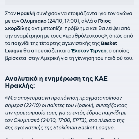
Στον
Ηρακλή
συνέχισαν να ετοιμάζονται για τον αγώνα
με τον
Ολυμπιακό
(24/10, 17:00), αλλά ο
Γάιος
Σκορδίλης
αντιμετωπίζει πρόβλημα και θα λείψει από
την αναμέτρηση με τους «ερυθρόλευκους», όπως από
το παιχνίδι της τέταρτης αγωνιστικής της
Basket
League
θα απουσιάζει και ο
Έλστον Τέρνερ
, ο οποίος
βρίσκεται στην Αμερική για τη γέννηση του παιδιού του.
Αναλυτικά η ενημέρωση της ΚΑΕ
Ηρακλής:
«Μια απογευματινή προπόνηση πραγματοποίησαν
σήμερα (22/10) οι παίκτες του Ηρακλή, συνεχίζοντας
την προετοιμασία τους για το εντός έδρας παιχνίδι με
τον Ολυμπιακό (24/10, 17:00, ΕΡΤ3), στο πλαίσιο της
4ης αγωνιστικής της Stoiximan Basket League.