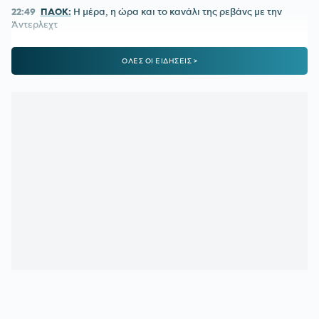
22:49
ΠΑΟΚ:
Η μέρα, η ώρα και το κανάλι της ρεβάνς με την
Άντερλεχτ
22:47
ΠΑΟΚ-ΑΝΤΕΡΛΕΧΤ 0-1:
Το έφαγε από... τα αποδυτήρια
ΟΛΕΣ ΟΙ ΕΙΔΗΣΕΙΣ >
και τώρα πάει για το all in!
22:06
ΑΡΓΕΝΤΙΝΗ:
Εθνική εορτή η ιστορική νίκη επί της Αγγλίας
στο Μουντιάλ 2026
22:04
ΜΠΑΡΤΣΕΛΟΝΑ:
Ο Ρόντρι είναι έτοιμος να «ντυθεί
μπλαουγκράνα»
21:54
ΑΡΗΣ:
Οικονομική στήριξη της ΚΑΕ στους πληγέντες από
τις πυρκαγιές
21:46
ΟΡΙΣΤΙΚΗ ΣΥΜΦΩΝΙΑ:
Ο Βινίσιους μένει στη Ρεάλ
Μαδρίτης έως το 2032
21:21
ΟΛΥΜΠΙΑΚΟΣ:
Ο διαιτητής που θα διευθύνει τη ρεβάνς
με τη Ναϊμέγκεν
21:05
ΑΕΚ:
Αποχαιρέτησε τη Γκιορ ο Βιτάλις
21:03
ΡΕΑΛ ΜΑΔΡΙΤΗΣ:
Deal 120 εκατ. ευρώ για τον Γιαν