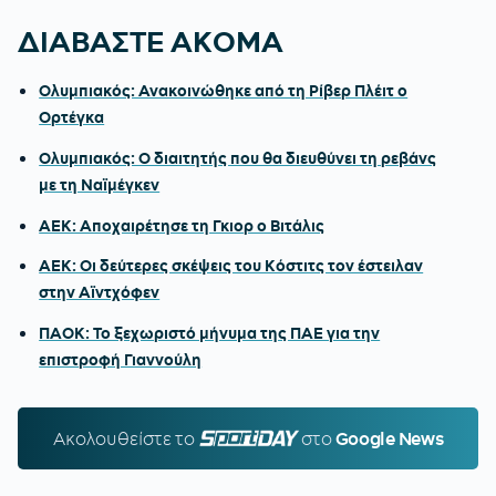
ΔΙΑΒΑΣΤΕ ΑΚΟΜΑ
Ολυμπιακός: Ανακοινώθηκε από τη Ρίβερ Πλέιτ ο
Ορτέγκα
Ολυμπιακός: Ο διαιτητής που θα διευθύνει τη ρεβάνς
με τη Ναϊμέγκεν
ΑΕΚ: Αποχαιρέτησε τη Γκιορ ο Βιτάλις
ΑΕΚ: Οι δεύτερες σκέψεις του Κόστιτς τον έστειλαν
στην Αϊντχόφεν
ΠΑΟΚ: Το ξεχωριστό μήνυμα της ΠΑΕ για την
επιστροφή Γιαννούλη
Ακολουθείστε τo
SPORTDAY.GR
στο
Google News