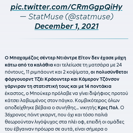
pic.twitter.com/CRmGgpQiHy
— StatMuse (@statmuse)
December 1, 2021
Ο Μπαχαμέζος σέντερ Ντιάντρε Εϊτον δεν έχασε μάχη
κάτω από τα καλάθια
και τελείωσε τη ματσάρα με 24
πόντους, 11 ριμπάουντ και 2 κοψίματα,
οι πολυσύνθετοι
φόργουορντ Τζέι Κράουντερ και Κάμερον Τζόνσον
γάρνιραν τη στατιστική τους και με 14 ποντάκια
έκαστος, ο Μπούκερ πρόλαβε να γίνει διψήφιος προτού
κάτσει λαβωμένος στον πάγκο. Κομβικότερος όλων
αποδείχθηκε βέβαια ο συνήθης… νικητής
Κρις Πολ
. Ο
36χρονος πόιντ γκαρντ, που όχι και τόσο παλιά
θεωρούνταν λιγόψυχος στα πλέι οφ, επειδή οι ομάδες
του έβγαιναν πρόωρα σε αυτά, είναι σήμερα ο