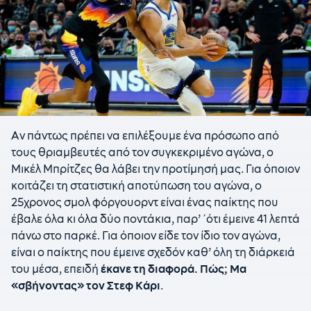
Αν πάντως πρέπει να επιλέξουμε ένα πρόσωπο από
τους θριαμβευτές από τον συγκεκριμένο αγώνα, ο
Μικέλ Μπρίτζες θα λάβει την προτίμησή μας. Για όποιον
κοιτάζει τη στατιστική αποτύπωση του αγώνα, ο
25χρονος σμολ φόργουορντ είναι ένας παίκτης που
έβαλε όλα κι όλα δύο ποντάκια, παρ’ ΄ότι έμεινε 41 λεπτά
πάνω στο παρκέ. Για όποιον είδε τον ίδιο τον αγώνα,
είναι ο παίκτης που έμεινε σχεδόν καθ’ όλη τη διάρκειά
του μέσα, επειδή
έκανε τη διαφορά. Πώς; Μα
«σβήνοντας» τον Στεφ Κάρι
.