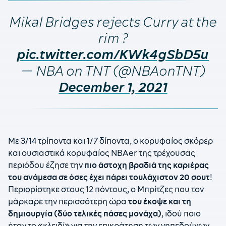
Mikal Bridges rejects Curry at the
rim ?
pic.twitter.com/KWk4gSbD5u
— NBA on TNT (@NBAonTNT)
December 1, 2021
Με 3/14 τρίποντα και 1/7 δίποντα, ο κορυφαίος σκόρερ
και ουσιαστικά κορυφαίος ΝΒΑer της τρέχουσας
περιόδου έζησε την
πιο άστοχη βραδιά της καριέρας
του ανάμεσα σε όσες έχει πάρει τουλάχιστον 20 σουτ
!
Περιορίστηκε στους 12 πόντους, ο Μπρίτζες που τον
μάρκαρε την περισσότερη ώρα
του έκοψε και τη
δημιουργία (δύο τελικές πάσες μονάχα)
, ιδού ποιο
ήταν το «κλειδί» για την επικράτηση των γηπεδούχων.