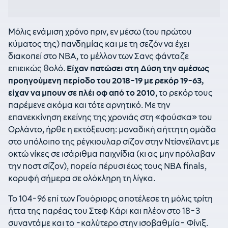
Μόλις ενάμιση χρόνο πριν, εν μέσω (του πρώτου
κύματος της) πανδημίας και με τη σεζόν να έχει
διακοπεί στο ΝΒΑ, το μέλλον των Σανς φάνταζε
επιεικώς θολό.
Είχαν πατώσει στη Δύση την αμέσως
προηγούμενη περίοδο του 2018-19 με ρεκόρ 19-63,
είχαν να μπουν σε πλέι οφ από το 2010
, το ρεκόρ τους
παρέμενε ακόμα και τότε αρνητικό. Με την
επανεκκίνηση εκείνης της χρονιάς στη «φούσκα» του
Ορλάντο, ήρθε η εκτόξευση: μοναδική αήττητη ομάδα
στο υπόλοιπο της ρέγκιουλαρ σίζον στην Ντίσνεϊλαντ με
οκτώ νίκες σε ισάριθμα παιχνίδια (κι ας μην πρόλαβαν
την ποστ σίζον), πορεία πέρυσι έως τους ΝΒΑ finals,
κορυφή σήμερα σε ολόκληρη τη λίγκα.
Το 104-96 επί των Γουόριορς αποτέλεσε τη μόλις τρίτη
ήττα της παρέας του Στεφ Κάρι και πλέον στο 18-3
συναντάμε και το -καλύτερο στην ισοβαθμία- Φίνιξ.