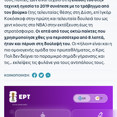
τεχνική ηγεσία το 2019 συνέπεσε με το τράβηγμα από
τον βούρκο
(της τελευταίας θέσης στη Δύση, επί Ιγκόρ
Κοκόσκοφ στην πρώτη και τελευταία δουλειά του ως
χεντ κόουτς στο ΝΒΑ) στην εκτόξευση έως τη
στρατόσφαιρα.
Οι επτά από τους οκτώ παίκτες που
χρησιμοποίησε χθες για περισσότερα από 8 λεπτά,
ήταν και πέρυσι στη δούλεψή του.
Οι «ήλιοι» είναι και η
πιο ομοιογενής ομάδα του πρωταθλήματος, ο Κρις
Πολ δεν δείχνει το παραμικρό σημάδι γήρανσης και
τις… εκλείψεις τις φυλάνε για τους αντιπάλους τους.
ΚΟΙΝΟΠΟΙΗΣΗ: