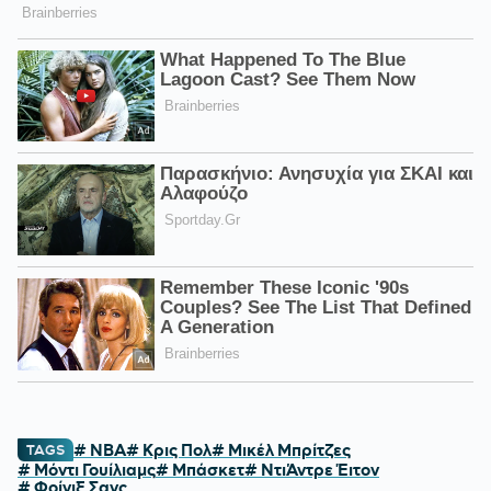
# NBA
# Κρις Πολ
# Μικέλ Μπρίτζες
TAGS
# Μόντι Γουίλιαμς
# Μπάσκετ
# ΝτιΆντρε Έιτον
# Φοίνιξ Σανς