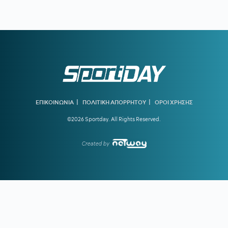
Άντερλεχτ
22:47
ΠΑΟΚ-ΑΝΤΕΡΛΕΧΤ 0-1:
Το έφαγε από... τα αποδυτήρια
και τώρα πάει για το all in!
22:06
ΑΡΓΕΝΤΙΝΗ:
Εθνική εορτή η ιστορική νίκη επί της Αγγλίας
στο Μουντιάλ 2026
22:04
ΜΠΑΡΤΣΕΛΟΝΑ:
Ο Ρόντρι είναι έτοιμος να «ντυθεί
μπλαουγκράνα»
|
|
ΕΠΙΚΟΙΝΩΝΙΑ
ΠΟΛΙΤΙΚΗ ΑΠΟΡΡΗΤΟΥ
ΟΡΟΙ ΧΡΗΣΗΣ
21:54
ΑΡΗΣ:
Οικονομική στήριξη της ΚΑΕ στους πληγέντες από
©2026 Sportday. All Rights Reserved.
τις πυρκαγιές
21:46
ΟΡΙΣΤΙΚΗ ΣΥΜΦΩΝΙΑ:
Ο Βινίσιους μένει στη Ρεάλ
Created by
Μαδρίτης έως το 2032
21:21
ΟΛΥΜΠΙΑΚΟΣ:
Ο διαιτητής που θα διευθύνει τη ρεβάνς
με τη Ναϊμέγκεν