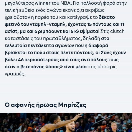
μεγαλύτερος winner του ΝΒΑ. Για πολλοστή φορά στην
τελική ευθεία ενός αγώνα έκανε ό,τι ακριβώς
χρειαζόταν η παρέα του και κατέγραψε το
δέκατο
φετινό του νταμπλ-νταμπλ, έχοντας 15 πόντους και 11
ασίστ, μα και 6 ριμπάουντ και 5 κλεψίματα
! Στις clutch
καταστάσεις του πρωταθλήματος, δηλαδή
στα
τελευταία πεντάλεπτα αγώνων που η διαφορά
βρίσκεται το πολύ στους πέντε πόντους, οι Σανς έχουν
βάλει 46 περισσότερους από τους αντιπάλους τους
όταν ο βετεράνος «άσος» είναι μέσα
στις τέσσερις
γραμμές.
Ο αφανής ήρωας Μπρίτζες