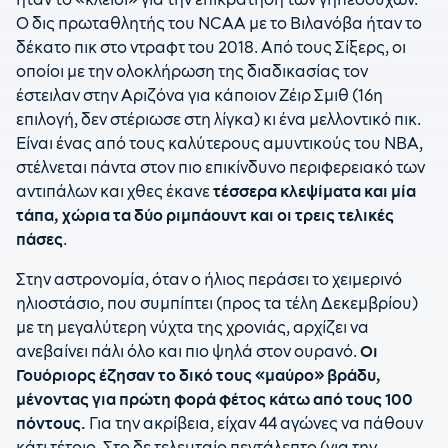
Ο δις πρωταθλητής του NCAA με το Βιλανόβα ήταν το
δέκατο πικ στο ντραφτ του 2018. Από τους Σίξερς, οι
οποίοι με την ολοκλήρωση της διαδικασίας τον
έστειλαν στην Αριζόνα για κάποιον Ζέιρ Σμιθ (16η
επιλογή, δεν στέριωσε στη λίγκα) κι ένα μελλοντικό πικ.
Είναι ένας από τους καλύτερους αμυντικούς του ΝΒΑ,
στέλνεται πάντα στον πιο επικίνδυνο περιφερειακό των
αντιπάλων και χθες έκανε
τέσσερα κλεψίματα και μία
τάπα, χώρια τα δύο ριμπάουντ και οι τρεις τελικές
πάσες
.
Στην αστρονομία, όταν ο ήλιος περάσει το χειμερινό
ηλιοστάσιο, που συμπίπτει (προς τα τέλη Δεκεμβρίου)
με τη μεγαλύτερη νύχτα της χρονιάς, αρχίζει να
ανεβαίνει πάλι όλο και πιο ψηλά στον ουρανό.
Οι
Γουόριορς έζησαν το δικό τους «μαύρο» βράδυ,
μένοντας για πρώτη φορά φέτος κάτω από τους 100
πόντους.
Για την ακρίβεια, είχαν 44 αγώνες να πάθουν
κάτι τέτοιο. Στο δε τελευταίο πεντάλεπτο (για την