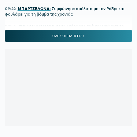
09:22
ΜΠΑΡΤΣΕΛΟΝΑ:
Συμφώνησε απόλυτα με τον Ρόδρι και
φουλάρει για τη βόμβα της χρονιάς
08:55
«ΠΕΤΑΕΙ» Ο ΠΑΥΛΙΔΗΣ:
Σκόραρε ξανά και ξεκίνησε τη
σεζόν με πέντε γκολ σε τρία ματς
ΟΛΕΣ ΟΙ ΕΙΔΗΣΕΙΣ >
08:30
ΠΑΟΚ:
Ήρθε η ώρα των προσωπικοτήτων
08:00
UEFA RANKING:
Απομακρύνθηκε η 10η θέση για την
Ελλάδα μετά την ήττα του ΠΑΟΚ
00:11
ΛΙΣΙ:
Τι είπε για τις χαμένες ευκαιρίες και τον εκτελεστή
του πέναλτι
00:02
ΠΑΟΚ:
Τι θα γίνει αν αποκλειστεί από την Άντερλεχτ
23:24
ΟΛΥΜΠΙΑΚΟΣ ΜΕΤΑΓΡΑΦΕΣ:
Δημοσίευμα για τον
Τζέιλεν Μπλέσα
23:18
ΠΑΝΑΘΗΝΑΪΚΟΣ:
Η πρώτη προπόνηση του Λιβάι
Γκαρσία
22:49
ΠΑΟΚ:
Η μέρα, η ώρα και το κανάλι της ρεβάνς με την