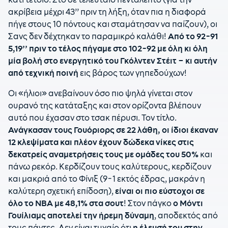
ακρίβεια μέχρι 43’’ πριν τη λήξη, όταν πια η διαφορά
πήγε στους 10 πόντους και σταμάτησαν να παίζουν), οι
Σανς δεν δέχτηκαν το παραμικρό καλάθι!
Από το 92-91
5,19’’ πριν το τέλος πήγαμε στο 102-92 με όλη κι όλη
μία βολή στο ενεργητικό του Γκόλντεν Στέιτ – κι αυτήν
από τεχνική ποινή
εις βάρος των γηπεδούχων!
Οι «ήλιοι» ανεβαίνουν όσο πιο ψηλά γίνεται στον
ουρανό της κατάταξης και στον ορίζοντα βλέπουν
αυτό που έχασαν στο τσακ πέρυσι. Τον τίτλο.
Ανάγκασαν τους Γουόριορς σε 22 λάθη, οι ίδιοι έκαναν
12 κλεψίματα και πλέον έχουν δώδεκα νίκες στις
δεκατρείς αναμετρήσεις τους με ομάδες του 50%
και
πάνω ρεκόρ. Κερδίζουν τους καλύτερους, κερδίζουν
και μακριά από το Φίνιξ (9-1 εκτός έδρας, μακράν η
καλύτερη σχετική επίδοση),
είναι οι πιο εύστοχοι σε
όλο το ΝΒΑ με 48,1% στα σουτ
! Στον πάγκο
ο Μόντι
Γουίλιαμς αποτελεί την ήρεμη δύναμη
, αποδεκτός από
τους πάντες. Δεν είναι τυχαίο ότι
η έλευσή του στην