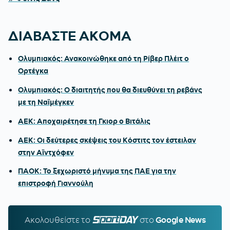
ΔΙΑΒΑΣΤΕ ΑΚΟΜΑ
Ολυμπιακός: Ανακοινώθηκε από τη Ρίβερ Πλέιτ ο
Ορτέγκα
Ολυμπιακός: Ο διαιτητής που θα διευθύνει τη ρεβάνς
με τη Ναϊμέγκεν
ΑΕΚ: Αποχαιρέτησε τη Γκιορ ο Βιτάλις
ΑΕΚ: Οι δεύτερες σκέψεις του Κόστιτς τον έστειλαν
στην Αϊντχόφεν
ΠΑΟΚ: Το ξεχωριστό μήνυμα της ΠΑΕ για την
επιστροφή Γιαννούλη
Ακολουθείστε τo
SPORTDAY.GR
στο
Google News