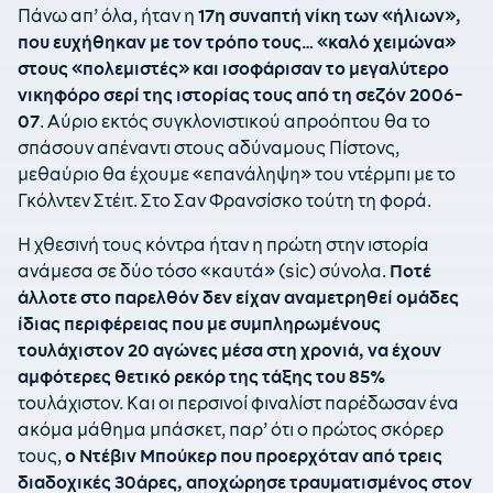
Πάνω απ’ όλα, ήταν η
17η συναπτή νίκη των «ήλιων»,
που ευχήθηκαν με τον τρόπο τους… «καλό χειμώνα»
στους «πολεμιστές» και ισοφάρισαν το μεγαλύτερο
νικηφόρο σερί της ιστορίας τους από τη σεζόν 2006-
07
. Αύριο εκτός συγκλονιστικού απροόπτου θα το
σπάσουν απέναντι στους αδύναμους Πίστονς,
μεθαύριο θα έχουμε «επανάληψη» του ντέρμπι με το
Γκόλντεν Στέιτ. Στο Σαν Φρανσίσκο τούτη τη φορά.
Η χθεσινή τους κόντρα ήταν η πρώτη στην ιστορία
ανάμεσα σε δύο τόσο «καυτά» (sic) σύνολα.
Ποτέ
άλλοτε στο παρελθόν δεν είχαν αναμετρηθεί ομάδες
ίδιας περιφέρειας που με συμπληρωμένους
τουλάχιστον 20 αγώνες μέσα στη χρονιά, να έχουν
αμφότερες θετικό ρεκόρ της τάξης του 85%
τουλάχιστον. Και οι περσινοί φιναλίστ παρέδωσαν ένα
ακόμα μάθημα μπάσκετ, παρ’ ότι ο πρώτος σκόρερ
τους,
ο Ντέβιν Μπούκερ που προερχόταν από τρεις
διαδοχικές 30άρες, αποχώρησε τραυματισμένος στον