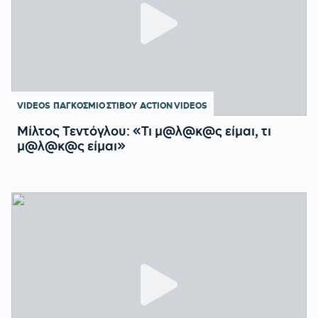
VIDEOS
ΠΑΓΚΟΣΜΙΟ ΣΤΙΒΟΥ
ACTION VIDEOS
Μίλτος Τεντόγλου: «Τι μ@λ@κ@ς είμαι, τι
μ@λ@κ@ς είμαι»