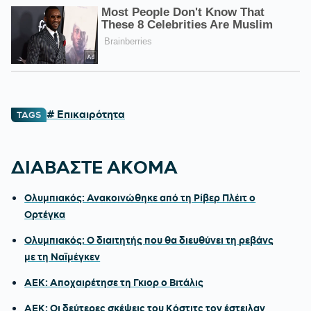
# Επικαιρότητα
TAGS
ΔΙΑΒΑΣΤΕ ΑΚΟΜΑ
Ολυμπιακός: Ανακοινώθηκε από τη Ρίβερ Πλέιτ ο
Ορτέγκα
Ολυμπιακός: Ο διαιτητής που θα διευθύνει τη ρεβάνς
με τη Ναϊμέγκεν
ΑΕΚ: Αποχαιρέτησε τη Γκιορ ο Βιτάλις
ΑΕΚ: Οι δεύτερες σκέψεις του Κόστιτς τον έστειλαν