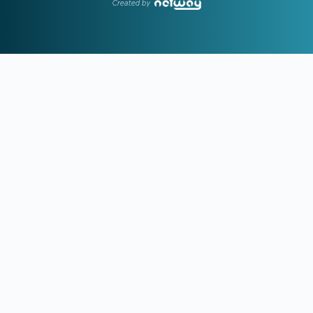
Created by
19:31
ΑΕΚ:
Οι δεύτερες σκέψεις του Κόστιτς τον έστειλαν στην
Αϊντχόφεν