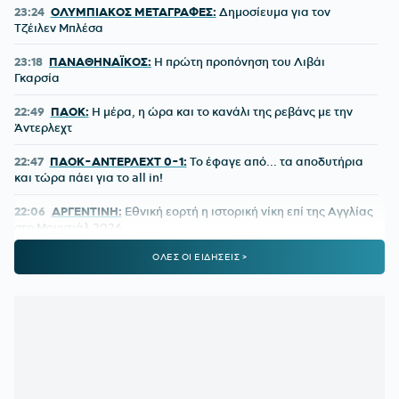
23:24
ΟΛΥΜΠΙΑΚΟΣ ΜΕΤΑΓΡΑΦΕΣ:
Δημοσίευμα για τον
Τζέιλεν Μπλέσα
23:18
ΠΑΝΑΘΗΝΑΪΚΟΣ:
Η πρώτη προπόνηση του Λιβάι
Γκαρσία
22:49
ΠΑΟΚ:
Η μέρα, η ώρα και το κανάλι της ρεβάνς με την
Άντερλεχτ
22:47
ΠΑΟΚ-ΑΝΤΕΡΛΕΧΤ 0-1:
Το έφαγε από... τα αποδυτήρια
και τώρα πάει για το all in!
22:06
ΑΡΓΕΝΤΙΝΗ:
Εθνική εορτή η ιστορική νίκη επί της Αγγλίας
στο Μουντιάλ 2026
ΟΛΕΣ ΟΙ ΕΙΔΗΣΕΙΣ >
22:04
ΜΠΑΡΤΣΕΛΟΝΑ:
Ο Ρόντρι είναι έτοιμος να «ντυθεί
μπλαουγκράνα»
21:54
ΑΡΗΣ:
Οικονομική στήριξη της ΚΑΕ στους πληγέντες από
τις πυρκαγιές
21:46
ΟΡΙΣΤΙΚΗ ΣΥΜΦΩΝΙΑ:
Ο Βινίσιους μένει στη Ρεάλ
Μαδρίτης έως το 2032