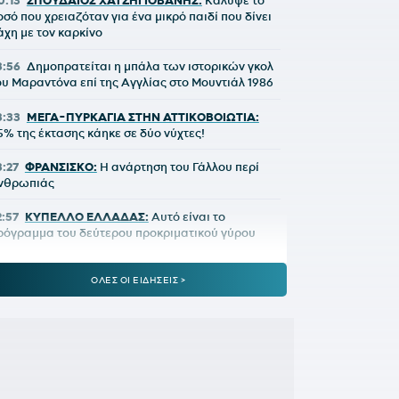
0:13
ΣΠΟΥΔΑΙΟΣ ΧΑΤΖΗΓΙΟΒΑΝΗΣ:
Κάλυψε το
οσό που χρειαζόταν για ένα μικρό παιδί που δίνει
άχη με τον καρκίνο
3:56
Δημοπρατείται η μπάλα των ιστορικών γκολ
ου Μαραντόνα επί της Αγγλίας στο Μουντιάλ 1986
3:33
ΜΕΓΑ-ΠΥΡΚΑΓΙΑ ΣΤΗΝ ΑΤΤΙΚΟΒΟΙΩΤΙΑ:
5% της έκτασης κάηκε σε δύο νύχτες!
3:27
ΦΡΑΝΣΙΣΚΟ:
Η ανάρτηση του Γάλλου περί
νθρωπιάς
2:57
ΚΥΠΕΛΛΟ ΕΛΛΑΔΑΣ:
Αυτό είναι το
ρόγραμμα του δεύτερου προκριματικού γύρου
2:36
ΠΑΓΚΟΣΜΙΟ Κ20:
Πανελλήνιο ρεκόρ η
ΟΛΕΣ ΟΙ ΕΙΔΗΣΕΙΣ >
πακογιάννη
2:25
ΜΑΡΙΑ ΜΕΝΟΥΝΟΣ:
«Το έργο που έχει κάνει
 κ.Κούβελος είναι σπουδαίο»
1:50
ΜΕΪΤΕ:
Η φωτό από το χειρουργικό κρεβάτι
αι το μήνυμά του - Πόσο καιρό θα μείνει εκτός