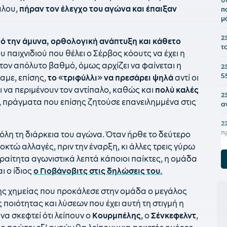
0
αλου,
πήραν τον έλεγχο του αγώνα και έπαιξαν
π
μ
2
πό την άμυνα, ορθολογική ανάπτυξη και κάθετο
τ
υ παιχνιδιού που θέλει ο Σέρβος κόουτς να έχει η
τον απόλυτο βαθμό, όμως αρχίζει να φαίνεται η
2
5
αμε, επίσης,
το
«
τριφύλλι
»
να πρεσάρει
ψηλά
αντί οι
ι να περιμένουν τον αντίπαλο, καθώς και
πολύ καλές
2
 πράγματα που επίσης ζητούσε επανειλημμένα στις
α
2
π
όλη τη διάρκεια του αγώνα. Όταν ήρθε το δεύτερο
κτώ αλλαγές, πριν την έναρξη, κι άλλες τρεις γύρω
2
ραίτητα αγωνιστικά λεπτά κάποιοι παίκτες, η ομάδα
Μ
ι ο ίδιος
ο Γιοβάνοβιτς στις δηλώσεις του.
2
ο
ης χημείας που προκάλεσε στην ομάδα ο μεγάλος
 ποιότητας και λύσεων που έχει αυτή τη στιγμή η
2
να σκεφτεί ότι λείπουν ο
Κουρμπέλης
, ο
Σένκεφελντ
,
κ