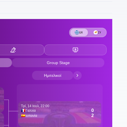
2
Ι
κ
1
«
1
δ
1
σ
Π