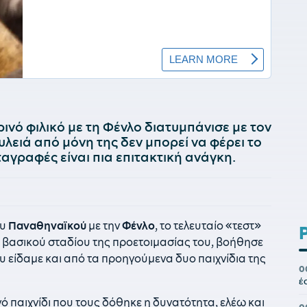
νό φιλικό με τη Φένλο διατυμπάνισε με τον
λειά από μόνη της δεν μπορεί να φέρει το
ταγραφές είναι πια επιτακτική ανάγκη.
ου
Παναθηναϊκού
με την
Φένλο
, το τελευταίο «τεστ»
υ βασικού σταδίου της προετοιμασίας του, βοήθησε
υ είδαμε και από τα προηγούμενα δυο παιχνίδια της
0
έ
ό παιχνίδι που τους δόθηκε η δυνατότητα, ελέω και