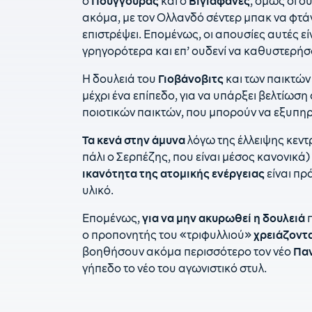
ο
Πούγγουρας
και ο
Βιγιαφάνες
, όμως οι δ
ακόμα, με τον Ολλανδό σέντερ μπακ να φτάν
επιστρέψει. Επομένως, οι απουσίες αυτές είν
γρηγορότερα και επ’ ουδενί να καθυστερήσ
Η δουλειά του
Γιοβάνοβιτς
και των παικτών
μέχρι ένα επίπεδο, για να υπάρξει βελτίωσ
ποιοτικών παικτών, που μπορούν να εξυπηρ
Τα κενά στην άμυνα
λόγω της έλλειψης κεντ
πάλι ο Σερπέζης, που είναι μέσος κανονικά)
ικανότητα της ατομικής ενέργειας
είναι πρ
υλικό.
Επομένως,
για να μην ακυρωθεί η δουλειά
π
ο προπονητής του «τριφυλλιού»
χρειάζοντα
βοηθήσουν ακόμα περισσότερο τον νέο
Πα
γήπεδο το νέο του αγωνιστικό στυλ.