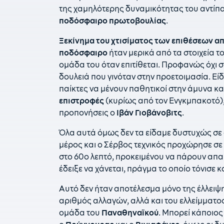
της χαμηλότερης δυναμικότητας του αντίπ
ποδόσφαιρο πρωτοβουλίας
.
Ξεκίνημα του χτισίματος των επιθέσεων α
ποδόσφαιρο
ήταν μερικά από τα στοιχεία το
ομάδα του όταν επιτίθεται. Προφανώς όχι σ
δουλειά που γινόταν στην προετοιμασία. Είδ
παίκτες να μένουν παθητικοί στην άμυνα κα
επιστροφές
(κυρίως από τον Ενγκμπακοτό),
προπονήσεις ο
Ιβάν Γιοβάνοβιτς
.
Όλα αυτά όμως δεν τα είδαμε δυστυχώς σε 
μέρος και ο Σέρβος τεχνικός προχώρησε σε ο
στο 60ο λεπτό, προκειμένου να πάρουν απα
έδειξε να χάνεται, πράγμα το οποίο τόνισε κα
Αυτό δεν ήταν αποτέλεσμα μόνο της έλλειψ
αριθμός αλλαγών, αλλά και του ελλείμματος
ομάδα του
Παναθηναϊκού
. Μπορεί κάποιος 