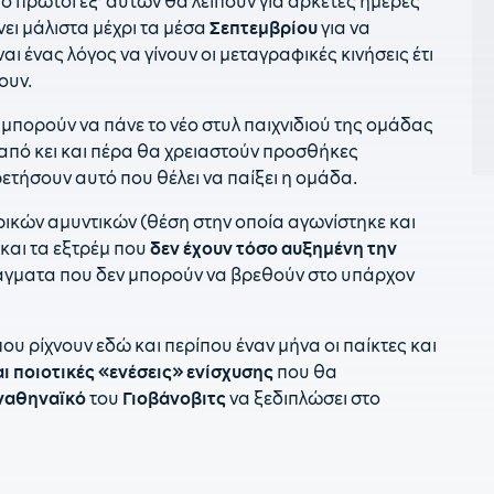
υο πρώτοι εξ’ αυτών θα λείπουν για αρκετές ημέρες
2
ει μάλιστα μέχρι τα μέσα
Σεπτεμβρίου
για να
κ
αι ένας λόγος να γίνουν οι μεταγραφικές κινήσεις έτι
κ
ουν.
21
 μπορούν να πάνε το νέο στυλ παιχνιδιού της ομάδας
π
η από κει και πέρα θα χρειαστούν προσθήκες
21
ετήσουν αυτό που θέλει να παίξει η ομάδα.
γ
τ
ρικών αμυντικών (θέση στην οποία αγωνίστηκε και
 και τα εξτρέμ που
δεν έχουν τόσο αυξημένη την
2
ά
άγματα που δεν μπορούν να βρεθούν στο υπάρχον
2
Ζ
ου ρίχνουν εδώ και περίπου έναν μήνα οι παίκτες και
ι ποιοτικές «ενέσεις» ενίσχυσης
που θα
2
π
ναθηναϊκό
του
Γιοβάνοβιτς
να ξεδιπλώσει στο
2
π
ε
υ