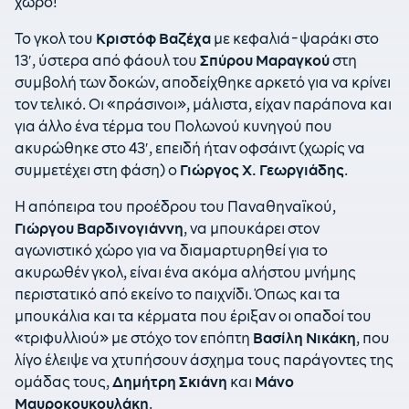
χώρο!
Το γκολ του
Κριστόφ Βαζέχα
με κεφαλιά-ψαράκι στο
13′, ύστερα από φάουλ του
Σπύρου Μαραγκού
στη
συμβολή των δοκών, αποδείχθηκε αρκετό για να κρίνει
τον τελικό. Οι «πράσινοι», μάλιστα, είχαν παράπονα και
για άλλο ένα τέρμα του Πολωνού κυνηγού που
ακυρώθηκε στο 43′, επειδή ήταν οφσάιντ (χωρίς να
συμμετέχει στη φάση) ο
Γιώργος Χ. Γεωργιάδης
.
Η απόπειρα του προέδρου του Παναθηναϊκού,
Γιώργου Βαρδινογιάννη
, να μπουκάρει στον
αγωνιστικό χώρο για να διαμαρτυρηθεί για το
ακυρωθέν γκολ, είναι ένα ακόμα αλήστου μνήμης
περιστατικό από εκείνο το παιχνίδι. Όπως και τα
μπουκάλια και τα κέρματα που έριξαν οι οπαδοί του
«τριφυλλιού» με στόχο τον επόπτη
Βασίλη Νικάκη
, που
λίγο έλειψε να χτυπήσουν άσχημα τους παράγοντες της
ομάδας τους,
Δημήτρη Σκιάνη
και
Μάνο
Μαυροκουκουλάκη
.