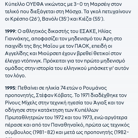
Κύπελλο ΟΥΕΦΑ νικώντας με 3-0 τη Μαρσέιγ στον
τελικό που διεξάγεται στη Μόσχα. Τα γκολ πετυχαίνουν
οι Κρέσπο (26′), Βανόλι (35′) και Κιέζα (55′).
1999:
Ο αθλητικός δικαστής του ΕΣΑΚΕ, Ηλίας
Γιαννάκης, αποφασίζει τον μηδενισμό του Άρη στο
παιχνίδι της 8ης Μαΐου με τον ΠΑΟΚ, επειδή οι
Αγγελίδης και Μιούρσεπ έχουν βρεθεί θετικοί στον
έλεγχο ντόπινγκ. Πρόκειται για τον πρώτο μηδενισμό
ομάδας στην ιστορία του ελληνικού μπάσκετ γι’ αυτόν
τον λόγο.
1995:
Πεθαίνει σε ηλικία 74 ετών ο Ρουμάνος
προπονητής, Στέφαν Κόβατς. Το 1971 διαδέχθηκε τον
Ρίνους Μίχελς στην τεχνική ηγεσία του Άγιαξ και τον
οδήγησε στην κατάκτηση των Κυπέλλων
Πρωταθλητριών του 1972 και του 1973, ενώ αργότερα
πέρασε και από τον Παναθηναϊκό, πρώτα ως τεχνικός
σύμβουλος (1981-82) και μετά ως προπονητής (1982-