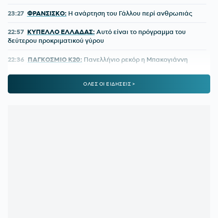
23:27
ΦΡΑΝΣΙΣΚΟ:
Η ανάρτηση του Γάλλου περί ανθρωπιάς
22:57
ΚΥΠΕΛΛΟ ΕΛΛΑΔΑΣ:
Αυτό είναι το πρόγραμμα του
δεύτερου προκριματικού γύρου
22:36
ΠΑΓΚΟΣΜΙΟ Κ20:
Πανελλήνιο ρεκόρ η Μπακογιάννη
22:25
ΜΑΡΙΑ ΜΕΝΟΥΝΟΣ:
«Το έργο που έχει κάνει ο
ΟΛΕΣ ΟΙ ΕΙΔΗΣΕΙΣ >
κ.Κούβελος είναι σπουδαίο»
21:50
ΜΕΪΤΕ:
Η φωτό από το χειρουργικό κρεβάτι και το μήνυμά
του - Πόσο καιρό θα μείνει εκτός
21:42
ΦΥΣΙΚΟΘΕΡΑΠΕΥΤΗΣ ΜΑΡΑΝΤΟΝΑ:
«Η κατάστασή του
ήταν άθλια, δε σηκωνόταν από το κρεβάτι»
21:15
ΚΡΗΤΗ:
Τουρίστας ρωτούσε πόσο να πληρώσει για να
ασελγήσει σε 10χρονο κορίτσι!
21:11
ΑΑΔΕ:
Άνοιξε ξανά το σύστημα ΕΑΕ 2025 για
διορθώσεις και συμπληρώσεις στοιχείων από τους
παραγωγούς