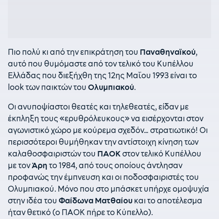
Πιο πολύ κι από την επικράτηση του
Παναθηναϊκού
,
αυτό που θυμόμαστε από τον τελικό του Κυπέλλου
Ελλάδας που διεξήχθη της 12ης Μαΐου 1993 είναι το
look των παικτών του
Ολυμπιακού
.
Οι ανυποψίαστοι θεατές και τηλεθεατές, είδαν με
έκπληξη τους «ερυθρόλευκους» να εισέρχονται στον
αγωνιστικό χώρο με κούρεμα σχεδόν… στρατιωτικό! Οι
περισσότεροι θυμήθηκαν την αντίστοιχη κίνηση των
καλαθοσφαιριστών του
ΠΑΟΚ
στον τελικό Κυπέλλου
με τον
Άρη
το 1984, από τους οποίους άντλησαν
προφανώς την έμπνευση και οι ποδοσφαιριστές του
Ολυμπιακού. Μόνο που στο μπάσκετ υπήρχε ομοψυχία
στην ιδέα του
Φαίδωνα Ματθαίου
και το αποτέλεσμα
ήταν θετικό (ο ΠΑΟΚ πήρε το Κύπελλο).