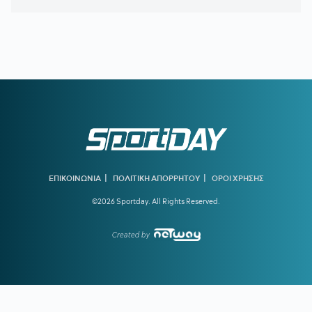
20:46
ΝΙΣΤΡΟΥΠ-ΜΕΝΤΙΛΙΜΠΑΡ:
Η χρονιά άρχισε με ζόρια
20:38
ΚΙΝΑΝ ΕΒΑΝΣ:
Ανακοινώθηκε από τη Ζαλγκίρις και…
πάει Λόντον Λάιονς
20:32
ΠΑΡΑΣΚΗΝΙΟ:
Ελληνική ομάδα έκανε πρόταση στον
Θεμπάγιος
20:31
Υπό απειλή δίωξης κοινωνικοί λειτουργοί που αρνούνται
να εκτελέσουν εισαγγελικές εντολές – Ακραία υποστελέχωση
στις κοινωνικές υπηρεσίες
20:13
Ο διεθνούς φήμης συνθέτης Μάριος Ιωάννου Ηλία νέος
συνθέτης των Τελετών Αφής και Παράδοσης της Ολυμπιακής
|
|
ΕΠΙΚΟΙΝΩΝΙΑ
ΠΟΛΙΤΙΚΗ ΑΠΟΡΡΗΤΟΥ
ΟΡΟΙ ΧΡΗΣΗΣ
Φλόγας
©2026 Sportday. All Rights Reserved.
19:45
ΓΙΩΡΓΟΣ ΧΕΛΑΚΗΣ:
Εχει κι ο Νίστρουπ τα «κολλήματά»
του...
Created by
19:04
ΠΑΟΚ:
Πρόταση της Γαλατάσαραϊ για δανεισμό του
Κωνσταντέλια
19:01
Tα συγχαρητήρια του Ισίδωρου Κούβελου στην Εβελυν
Μητροπούλου και το ευχαριστώ στον Πρόεδρο της ΕΟΕ