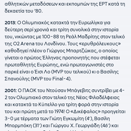
αθλητικών μεταδόσεων και εκπομπών της ΕΡΤ κατά τη
δεκαετία του ’80.
2013:
Ο Ολυμπιακός κατακτά την Ευρωλίγκα για
δεύτερη σερί χρονιά και τρίτη συνολικά στην ιστορία
του, νικώντας με 100-88 τη Ρεάλ Μαδρίτης στον τελικό
της Ο2 Arena του Λονδίνου. Τους «ερυθρόλευκους»
καθοδηγεί πλέον ο Γιώργος Μπαρτζώκας, ο οποίος
γίνεται ο πρώτος Έλληνας προπονητής που στέφεται
πρωταθλητής Ευρώπης, ενώ πρωταγωνιστές στο
παρκέ είναι ο Έισι Λο (MVP του τελικού) κι ο Βασίλης
Σπανούλης (MVP του Final-4).
2001:
Ο ΠΑΟΚ του Ντούσαν Μπάγεβιτς συντρίβει με 4-
2 τον Ολυμπιακό στον τελικό της Νέας Φιλαδέλφειας
και κατακτά το Κύπελλο για τρίτη φορά στην ιστορία
του και πρώτη μετά το 1974! Ο «Δικέφαλος» προηγείται
3-0 με τέρματα των Γιώτη Εγκωμίτη (4′), Βασίλη
Μπορμπόκη (31′) και Γιώργου Χ. Γεωργιάδη (46′) και