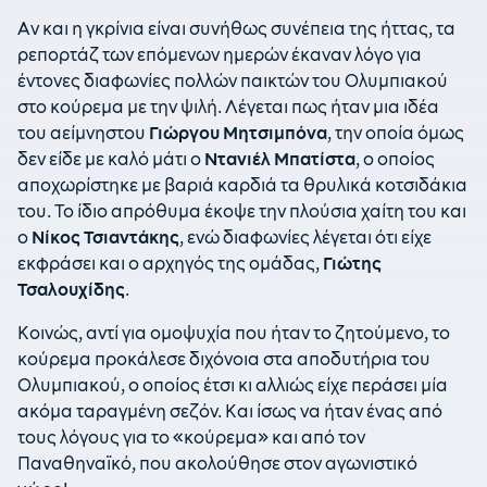
Αν και η γκρίνια είναι συνήθως συνέπεια της ήττας, τα
ρεπορτάζ των επόμενων ημερών έκαναν λόγο για
έντονες διαφωνίες πολλών παικτών του Ολυμπιακού
στο κούρεμα με την ψιλή. Λέγεται πως ήταν μια ιδέα
του αείμνηστου
Γιώργου Μητσιμπόνα
, την οποία όμως
δεν είδε με καλό μάτι ο
Ντανιέλ Μπατίστα
, ο οποίος
αποχωρίστηκε με βαριά καρδιά τα θρυλικά κοτσιδάκια
του. Το ίδιο απρόθυμα έκοψε την πλούσια χαίτη του και
ο
Νίκος Τσιαντάκης
, ενώ διαφωνίες λέγεται ότι είχε
εκφράσει και ο αρχηγός της ομάδας,
Γιώτης
Τσαλουχίδης
.
Κοινώς, αντί για ομοψυχία που ήταν το ζητούμενο, το
κούρεμα προκάλεσε διχόνοια στα αποδυτήρια του
Ολυμπιακού, ο οποίος έτσι κι αλλιώς είχε περάσει μία
ακόμα ταραγμένη σεζόν. Και ίσως να ήταν ένας από
τους λόγους για το «κούρεμα» και από τον
Παναθηναϊκό, που ακολούθησε στον αγωνιστικό