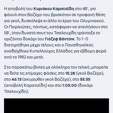
Η αποβολή του
Κυριάκου Καραταΐδη
στο 48′, για
φάουλ στον Βαζέχα που βρισκόταν σε προφανή θέση
για γκολ, δυσκόλεψε κι άλλο το έργο του Ολυμπιακού.
Οι Πειραιώτες, πάντως, κατάφεραν να απειλήσουν στο
58′, όταν δυνατό σουτ του Τσαλουχίδη τράνταξε το
οριζόντιο δοκάρι του
Γιόζεφ Βάντσικ
. Το 1-0
διατηρήθηκε μέχρι τέλους και ο Παναθηναϊκός
αναδείχθηκε Κυπελλούχος Ελλάδας για έβδομη φορά
από το 1982 και μετά.
Στο παρακάτω βίντεο με ολόκληρο τον τελικό, μπορείτε
να δείτε τις επίμαχες φάσεις στο
15:28
(γκολ Βαζέχα),
στο
46:13
(ακυρωθέν γκολ Βαζέχα), στο
55:55
(αποβολή Καραταΐδη) και στο
1:05:00
(δοκάρι
Τσαλουχίδη).