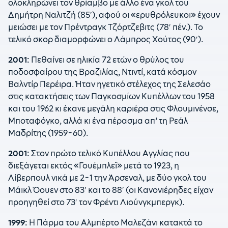
ολοκληρώνει τον θρίαμβο με άλλο ένα γκολ του
Δημήτρη Ναλιτζή (85′), αφού οι «ερυθρόλευκοι» έχουν
μειώσει με τον Πρέντραγκ Τζόρτζεβιτς (78′ πέν.). Το
τελικό σκορ διαμορφώνει ο Λάμπρος Χούτος (90′).
2001:
Πεθαίνει σε ηλικία 72 ετών ο θρύλος του
ποδοσφαίρου της Βραζιλίας, Ντιντί, κατά κόσμον
Βαλντίρ Περέιρα. Ήταν ηγετικό στέλεχος της Σελεσάο
στις κατακτήσεις των Παγκοσμίων Κυπέλλων του 1958
και του 1962 κι έκανε μεγάλη καριέρα στις Φλουμινένσε,
Μποταφόγκο, αλλά κι ένα πέρασμα απ’ τη Ρεάλ
Μαδρίτης (1959-60).
2001:
Στον πρώτο τελικό Κυπέλλου Αγγλίας που
διεξάγεται εκτός «Γουέμπλεϊ» μετά το 1923, η
Λίβερπουλ νικά με 2-1 την Άρσεναλ, με δύο γκολ του
Μάικλ Όουεν στο 83′ και το 88′ (οι Κανονιέρηδες είχαν
προηγηθεί στο 73′ τον Φρέντι Λιούνγκμπεργκ).
1999:
Η Πάρμα του Αλμπέρτο Μαλεζάνι κατακτά το