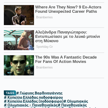
# Γιώργος Βαρδινογιάννης
TAGS
# Κύπελλο Ελλάδας ποδοσφαίρου
# Κύπελλο Ελλάδος (ποδόσφαιρο)
# Ολυμπιακός
# Ολυμπιακός - Παναθηναϊκός
# Παναθηναϊκός