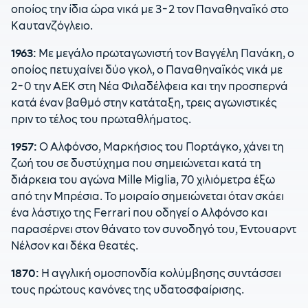
οποίος την ίδια ώρα νικά με 3-2 τον Παναθηναϊκό στο
Καυτανζόγλειο.
1963:
Με μεγάλο πρωταγωνιστή τον Βαγγέλη Πανάκη, ο
οποίος πετυχαίνει δύο γκολ, ο Παναθηναϊκός νικά με
2-0 την ΑΕΚ στη Νέα Φιλαδέλφεια και την προσπερνά
κατά έναν βαθμό στην κατάταξη, τρεις αγωνιστικές
πριν το τέλος του πρωταθλήματος.
1957:
Ο Αλφόνσο, Μαρκήσιος του Πορτάγκο, χάνει τη
ζωή του σε δυστύχημα που σημειώνεται κατά τη
διάρκεια του αγώνα Mille Miglia, 70 χιλιόμετρα έξω
από την Μπρέσια. Το μοιραίο σημειώνεται όταν σκάει
ένα λάστιχο της Ferrari που οδηγεί ο Αλφόνσο και
παρασέρνει στον θάνατο τον συνοδηγό του, Έντουαρντ
Νέλσον και δέκα θεατές.
1870:
Η αγγλική ομοσπονδία κολύμβησης συντάσσει
τους πρώτους κανόνες της υδατοσφαίρισης.