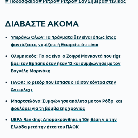
# Ποδόσφαιρο
# Ρετρό
# Ρετρό
# Σαν Σήμερα
# τελικός
ΔΙΑΒΑΣΤΕ ΑΚΟΜΑ
Υπεράνω Όλων: Τα πράγματα δεν είναι όπως ίσως
φαντάζεστε, νομίζετε ή θεωρείτε ότι είναι
Ολυμπιακός: Ποιος είναι ο Ζοφρέ Μονκαντά που είχε
βρει τον Εμπαπέ όταν ήταν 12 και συμφώνησε με τον
Βαγγέλη Μαρινάκη
ΠΑΟΚ: Το ρεκόρ που έσπασε ο Τάισον κόντρα στην
Άντερλεχτ
Μπαρτσελόνα: Συμφώνησε απόλυτα με τον Ρόδρι και
φουλάρει για τη βόμβα της χρονιάς
UEFA Ranking: Απομακρύνθηκε η 10η θέση για την
Ελλάδα μετά την ήττα του ΠΑΟΚ