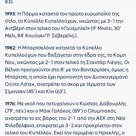
83).
1993:
Η Πάρμα κατακτά τον πρώτο ευρωπαϊκό της
τίτλο, το Κύπελλο Κυπελλούχων, νικώντας με 3-1 την
Αντβέρπ στον τελικό του «Γουέμπλεϊ» (9′ Μινότι, 30′
Μέλι, 84′ Κουόγκι/11′ Σέβερεϊνς).
1982:
Η Μπαρτσελόνα κατακτά το Κύπελλο
Κυπελλούχων που διεξάγεται στην έδρα της, το Καμπ
Νου, νικώντας με 2-1 στον τελικό τη Σταντάρ Λιέγης. Οι
Βέλγοι προηγούνται στο 8′ με τον Βαντερμίσεν, όμως η
Μπάρτσα, η οποία έχει προπονητή τον Δυτικογερμανό
Ούντο Λάτεκ, ανατρέπει το σκορ με τέρματα των
Σίμονσεν (45′) και Κίνι (63′).
1976:
Με γκολ που πετυχαίνουν ο Κώστας Δαβουρλής
(79′, πέν.) και ο Μάικ Γαλάκος (89′) ο Ολυμπιακός
ανατρέπει το εις βάρος του 2-1 από την ΑΕΚ στη Νέα
Φιλαδέλφεια, επικρατεί με 3-2 και προκρίνεται στον
τελικό του Κυπέλλου. Εκεί τον περιμένει ο Ηρακλής, ο