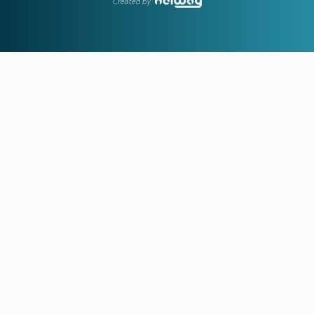
Created by
18:26
ΠΗΛΙΟΣ:
«Εχω πολλά να δείξω, διότι με αμφισβήτησαν»
17:58
ΓΙΩΡΓΟΣ ΧΕΛΑΚΗΣ:
Μπορεί να έγινε λάθος ανάγνωση
του Καμαρά