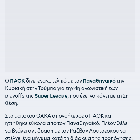
Ο
ΠΑΟΚ
δίνει έναν… τελικό με τον
Παναθηναϊκό
την
Κυριακή στην Τούμπα για την 4η αγωνιστική των
playoffs της
Super League
, που έχει να κάνει με τη 2η
θέση.
Στο ματς του ΟΑΚΑ απογοήτευσε ο ΠΑΟΚ και
ηττήθηκε εύκολα από τον Παναθηναϊκό. Πλέον θέλει
να βγάλει αντίδραση με τον Ραζβάν Λουτσέσκου να
στέλνει ένα μήνυμα κατά τη διάρκεια της προπόνησης.