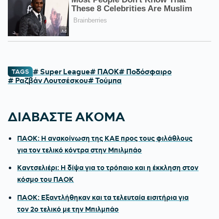
# Super League
# ΠΑΟΚ
# Ποδόσφαιρο
TAGS
# Ραζβάν Λουτσέσκου
# Τούμπα
ΔΙΑΒΑΣΤΕ ΑΚΟΜΑ
ΠΑΟΚ: Η ανακοίνωση της ΚΑΕ προς τους φιλάθλους
για τον τελικό κόντρα στην Μπιλμπάο
Καντσελιέρι: Η δίψα για το τρόπαιο και η έκκληση στον
κόσμο του ΠΑΟΚ
ΠΑΟΚ: Εξαντλήθηκαν και τα τελευταία εισιτήρια για
τον 2ο τελικό με την Μπιλμπάο