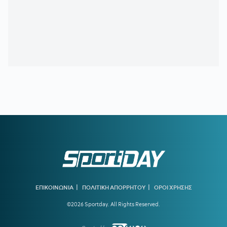
ευρώ
19:42
ΓΚΡΕΙ:
«Ίσως να είναι λίγο ευκολότερο να αντιμετωπίζεις
ως αντίπαλος τον ΠΑΟΚ, από το να αγωνίζεσαι για αυτόν»
19:41
ΔΗΜΗΤΡΗΣ ΓΙΑΝΝΑΚΟΠΟΥΛΟΣ:
Η αποκάλυψη για το
σοβαρό πρόβλημα υγείας - «Πήγα κι ήρθα...»
19:40
ΠΑΟΚ ΜΕΤΑΓΡΑΦΕΣ:
Στα ραντάρ του «Δικεφάλου» ο
Τένγκστεν της Φέγενορντ
19:23
ΟΛΥΜΠΙΑΚΟΣ:
Τα δεδομένα για Γουόκαπ – Συνεχίζει να
ενδιαφέρεται η Dubai BC
18:39
ΑΡΗΣ ΜΕΤΑΓΡΑΦΕΣ:
Στο στόχαστρο ο Ζερεμί Πετρίς της
Γουότφορντ
18:33
ΔΗΜΗΤΡΗΣ ΓΙΑΝΝΑΚΟΠΟΥΛΟΣ:
«Γι' αυτό αλλάξαμε
ταχύτητα φέτος - Δεν θεωρώ ότι η περασμένη σεζόν ήταν
αποτυχημένη»
|
|
ΕΠΙΚΟΙΝΩΝΙΑ
ΠΟΛΙΤΙΚΗ ΑΠΟΡΡΗΤΟΥ
ΟΡΟΙ ΧΡΗΣΗΣ
©2026 Sportday. All Rights Reserved.
18:31
ΠΑΝΑΘΗΝΑΪΚΟΣ:
Επέστρεψε στο Κορωπί ο Ανδρέας
Τετέι