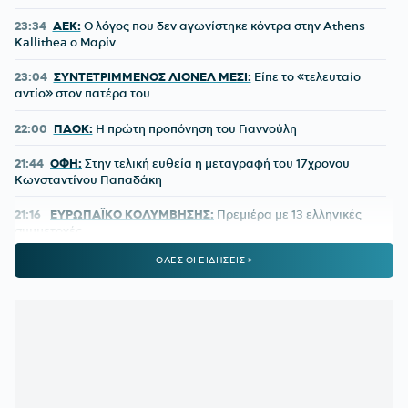
23:34
ΑΕΚ:
Ο λόγος που δεν αγωνίστηκε κόντρα στην Athens
Kallithea ο Μαρίν
23:04
ΣΥΝΤΕΤΡΙΜΜΕΝΟΣ ΛΙΟΝΕΛ ΜΕΣΙ:
Είπε το «τελευταίο
αντίο» στον πατέρα του
22:00
ΠΑΟΚ:
Η πρώτη προπόνηση του Γιαννούλη
21:44
ΟΦΗ:
Στην τελική ευθεία η μεταγραφή του 17χρονου
Κωνσταντίνου Παπαδάκη
21:16
ΕΥΡΩΠΑΪΚΟ ΚΟΛΥΜΒΗΣΗΣ:
Πρεμιέρα με 13 ελληνικές
συμμετοχές
ΟΛΕΣ ΟΙ ΕΙΔΗΣΕΙΣ >
20:41
ΔΗΜΗΤΡΗΣ ΓΙΑΝΝΑΚΟΠΟΥΛΟΣ:
Πότε θα αποχωρήσει
από τον Παναθηναϊκό - Τι απάντησε
20:18
Πέθανε ο σπουδαίος ηθοποιός Νίκος Καλογερόπουλος
20:12
ΔΕΚΑΠΕΝΤΑΥΓΟΥΣΤΟΣ 2026:
Διευκρινίσεις από την ΓΣΕΕ
για τις αμοιβές των εργαζομένων
20:10
ΧΑΡΤΣ:
Στην Τουρκία ο Κυζιρίδης για 2 εκατομμύρια