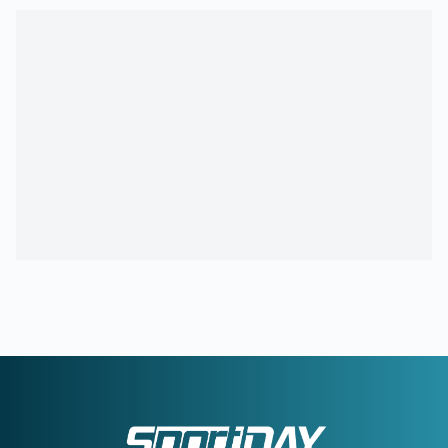
21:54
ΑΡΗΣ:
Οικονομική στήριξη της ΚΑΕ στους πληγέντες από
τις πυρκαγιές
21:46
ΟΡΙΣΤΙΚΗ ΣΥΜΦΩΝΙΑ:
Ο Βινίσιους μένει στη Ρεάλ
Μαδρίτης έως το 2032
21:21
ΟΛΥΜΠΙΑΚΟΣ:
Ο διαιτητής που θα διευθύνει τη ρεβάνς
με τη Ναϊμέγκεν
21:05
ΑΕΚ:
Αποχαιρέτησε τη Γκιορ ο Βιτάλις
21:03
ΡΕΑΛ ΜΑΔΡΙΤΗΣ:
Deal 120 εκατ. ευρώ για τον Γιαν
Ντιομαντέ
20:46
325 οι αυτοψίες σε σπίτια που κάηκαν από τις φωτιές –
«Κόκκινα» 118 σπίτια
20:43
ΑΛΕΞΗΣ ΓΙΑΝΝΟΥΛΙΑΣ:
Γκαρντ... Νέας Σμύρνης,
δήμαρχος Σικάγου!
20:33
ΟΥΡΟΥΓΟΥΑΗ:
Ο Φορλάν στον πάγκο της «Σελέστε»
20:16
ΟΛΥΜΠΙΑΚΟΣ:
Ανακοινώθηκε από τη Ρίβερ Πλέιτ ο