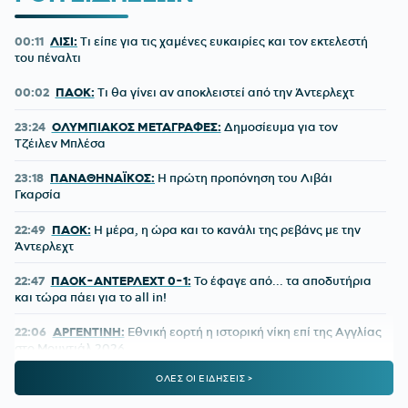
00:11
ΛΙΣΙ:
Τι είπε για τις χαμένες ευκαιρίες και τον εκτελεστή
του πέναλτι
00:02
ΠΑΟΚ:
Τι θα γίνει αν αποκλειστεί από την Άντερλεχτ
23:24
ΟΛΥΜΠΙΑΚΟΣ ΜΕΤΑΓΡΑΦΕΣ:
Δημοσίευμα για τον
Τζέιλεν Μπλέσα
23:18
ΠΑΝΑΘΗΝΑΪΚΟΣ:
Η πρώτη προπόνηση του Λιβάι
Γκαρσία
22:49
ΠΑΟΚ:
Η μέρα, η ώρα και το κανάλι της ρεβάνς με την
Άντερλεχτ
22:47
ΠΑΟΚ-ΑΝΤΕΡΛΕΧΤ 0-1:
Το έφαγε από... τα αποδυτήρια
και τώρα πάει για το all in!
22:06
ΑΡΓΕΝΤΙΝΗ:
Εθνική εορτή η ιστορική νίκη επί της Αγγλίας
στο Μουντιάλ 2026
ΟΛΕΣ ΟΙ ΕΙΔΗΣΕΙΣ >
22:04
ΜΠΑΡΤΣΕΛΟΝΑ:
Ο Ρόντρι είναι έτοιμος να «ντυθεί
μπλαουγκράνα»