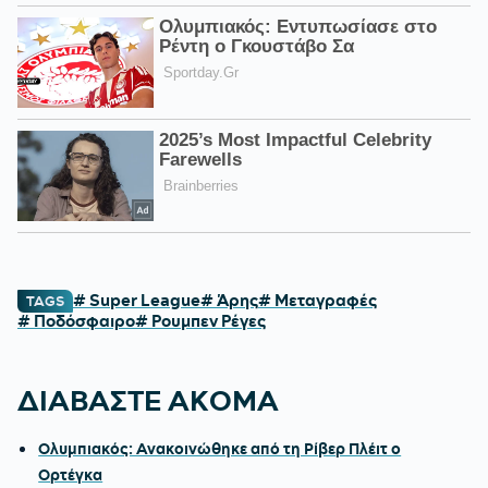
# Super League
# Άρης
# Μεταγραφές
TAGS
# Ποδόσφαιρο
# Ρουμπεν Ρέγες
ΔΙΑΒΑΣΤΕ ΑΚΟΜΑ
Ολυμπιακός: Ανακοινώθηκε από τη Ρίβερ Πλέιτ ο
Ορτέγκα