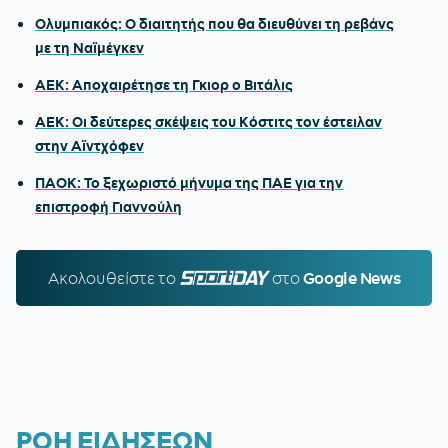
Ολυμπιακός: Ο διαιτητής που θα διευθύνει τη ρεβάνς
με τη Ναϊμέγκεν
ΑΕΚ: Αποχαιρέτησε τη Γκιορ ο Βιτάλις
ΑΕΚ: Οι δεύτερες σκέψεις του Κόστιτς τον έστειλαν
στην Αϊντχόφεν
ΠΑΟΚ: Το ξεχωριστό μήνυμα της ΠΑΕ για την
επιστροφή Γιαννούλη
Ακολουθείστε τo
SPORTDAY.GR
στο
Google News
ΡΟΗ ΕΙΔΗΣΕΩΝ