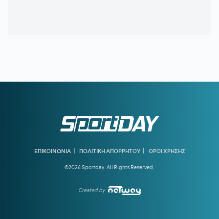
22:09
Παναθηναϊκός - ΤΣΣΚΑ 1948 | 1-1 με το πλασέ του
Ρούσεφ
22:09
ΠΑΝΑΘΗΝΑΪΚΟΣ - ΤΣΣΚΑ 1948:
1-0 με υπέροχη κεφαλιά
του Γιάγκουσιτς
21:37
ΒΙΝΙΣΙΟΥΣ:
Μένει στη Ρεάλ Μαδρίτης
21:33
«Πέταξε» τον Ιούλιο η επιβατική κίνηση - Διακινήθηκαν
3,93 εκατ. επιβάτες
21:28
ΑΡΗΣ-ΠΑΝΘΡΑΚΙΚΟΣ 5-1:
Ορεξάτος και πολλά
υποσχόμενος
21:06
ΠΑΝΑΘΗΝΑΪΚΟΣ:
Το πρώτο μήνυμα του Λιβάι Γκαρσία
και το νούμερο που διάλεξε - Η παρουσίαση αλά Spiderman!
|
|
ΕΠΙΚΟΙΝΩΝΙΑ
ΠΟΛΙΤΙΚΗ ΑΠΟΡΡΗΤΟΥ
ΟΡΟΙ ΧΡΗΣΗΣ
©2026 Sportday. All Rights Reserved.
20:22
ΠΑΝΑΘΗΝΑΪΚΟΣ:
Αυτή είναι η ενδεκάδα του Νίστρουπ
για το ματς με την ΤΣΣΚΑ 1948
Created by
19:56
ΠΑΟΚ ΜΕΤΑΓΡΑΦΕΣ:
Στη Θεσσαλονίκη για τις υπογραφές
ο Γιαννούλης