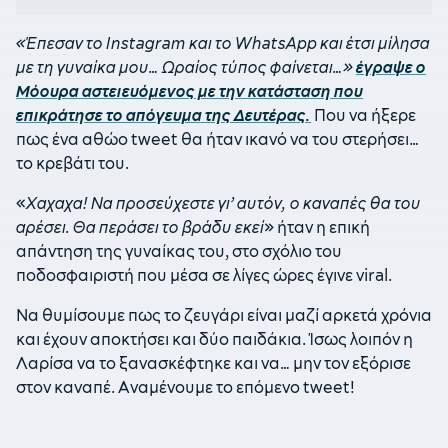
«Έπεσαν το Instagram και το WhatsApp και έτσι μίλησα
με τη γυναίκα μου… Ωραίος τύπος φαίνεται…»
έγραψε ο
Μόουρα αστειευόμενος με την κατάσταση που
επικράτησε το απόγευμα της Δευτέρας.
Που να ήξερε
πως ένα αθώο tweet θα ήταν ικανό να του στερήσει…
το κρεβάτι του.
«
Χαχαχα! Να προσεύχεστε γι’ αυτόν, ο καναπές θα του
αρέσει. Θα περάσει το βράδυ εκεί
» ήταν η επική
απάντηση της γυναίκας του, στο σχόλιο του
ποδοσφαιριστή που μέσα σε λίγες ώρες έγινε viral.
Να θυμίσουμε πως το ζευγάρι είναι μαζί αρκετά χρόνια
και έχουν αποκτήσει και δύο παιδάκια. Ίσως λοιπόν η
Λαρίσα να το ξανασκέφτηκε και να… μην τον εξόρισε
στον καναπέ. Αναμένουμε το επόμενο tweet!