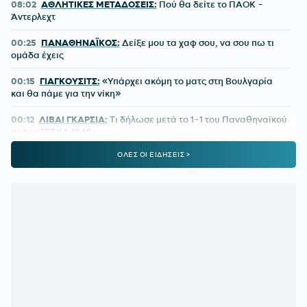
08:02
ΑΘΛΗΤΙΚΕΣ ΜΕΤΑΔΟΣΕΙΣ:
Πού θα δείτε το ΠΑΟΚ -
Άντερλεχτ
00:25
ΠΑΝΑΘΗΝΑΪΚΟΣ:
Δείξε μου τα χαφ σου, να σου πω τι
ομάδα έχεις
00:15
ΓΙΑΓΚΟΥΣΙΤΣ:
«Υπάρχει ακόμη το ματς στη Βουλγαρία
και θα πάμε για την νίκη»
00:12
ΛΙΒΑΙ ΓΚΑΡΣΙΑ:
Τι δήλωσε μετά το 1-1 του Παναθηναϊκού
με την ΤΣΣΚΑ 1948
ΟΛΕΣ ΟΙ ΕΙΔΗΣΕΙΣ >
23:53
ΑΠΟΓΟΗΤΕΥΜΕΝΟΣ Ο ΝΙΣΤΡΟΥΠ:
«Πρέπει να
βελτιωθούμε και να πάμε στη Βουλγαρία για τη νίκη και την
πρόκριση»
23:43
ΠΑΝΑΘΗΝΑΪΚΟΣ-ΤΣΣΚΑ 1948 1-1:
Τα highlights της
αναμέτρησης
23:42
ΠΑΝΑΘΗΝΑΪΚΟΣ:
Η μέρα και η ώρα της ρεβάνς με την
ΤΣΣΚΑ 1948
23:24
ΠΑΝΑΘΗΝΑΪΚΟΣ-ΤΣΣΚΑ 1948 1-1:
Έτσι δεν πάει
πουθενά