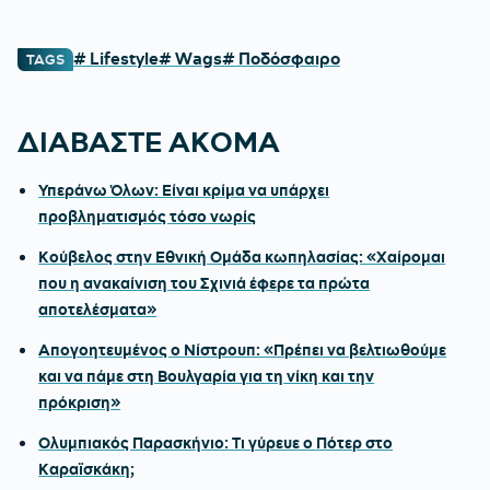
# Lifestyle
# Wags
# Ποδόσφαιρο
TAGS
ΔΙΑΒΑΣΤΕ ΑΚΟΜΑ
Υπεράνω Όλων: Είναι κρίμα να υπάρχει
προβληματισμός τόσο νωρίς
Κούβελος στην Εθνική Ομάδα κωπηλασίας: «Χαίρομαι
που η ανακαίνιση του Σχινιά έφερε τα πρώτα
αποτελέσματα»
Απογοητευμένος ο Νίστρουπ: «Πρέπει να βελτιωθούμε
και να πάμε στη Βουλγαρία για τη νίκη και την
πρόκριση»
Ολυμπιακός Παρασκήνιο: Τι γύρευε ο Πότερ στο
Καραϊσκάκη;