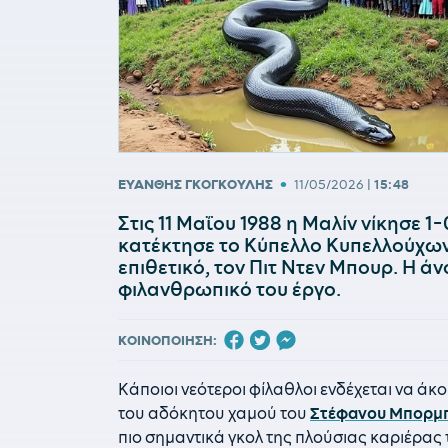
•
ΕΥΑΝΘΗΣ ΓΚΟΓΚΟΥΛΗΣ
11/05/2026
|
15:48
Στις 11 Μαΐου 1988 η Μαλίν νίκησε 1
κατέκτησε το Κύπελλο Κυπελλούχων
επιθετικό, τον Πιτ Ντεν Μπουρ. Η ά
φιλανθρωπικό του έργο.
ΚΟΙΝΟΠΟΙΗΣΗ:
Κάποιοι νεότεροι φίλαθλοι ενδέχεται να ά
του αδόκητου χαμού του
Στέφανου Μπορμ
πιο σημαντικά γκολ της πλούσιας καριέρας 