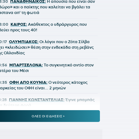
8:30
ΠΑΝΑΘΗΝΑΪΚΟΣ:
Η απουσία που είναι σαν
δώρο» και ο παίκτης που καλείται να βγάλει τα
άστανα απ' τη φωτιά
8:00
ΚΑΙΡΟΣ:
Ακάθεκτος ο υδράργυρος που
δεύει προς τους 40!
0:17
ΟΛΥΜΠΙΑΚΟΣ:
Οι λόγοι που ο Ζότα Σίλβα
χει «κλειδώσει» θέση στην ενδεκάδα στη ρεβάνς
ης Ολλανδίας
3:56
ΜΠΑΡΤΣΕΛΟΝΑ:
Το συγκινητικό αντίο στον
ατέρα του Μέσι
3:35
ΟΦΗ ΑΠΟ ΚΟΥΝΙΑ:
Ο νεότερος κάτοχος
ιαρκείας του ΟΦΗ είναι... 2 μηνών
3:28
ΓΙΑΝΝΗΣ ΚΩΝΣΤΑΝΤΕΛΙΑΣ:
Έγινε μπαμπάς
ια δεύτερη φορά
ΟΛΕΣ ΟΙ ΕΙΔΗΣΕΙΣ >
2:51
ΠΑΝΑΘΗΝΑΪΚΟΣ:
Εύκολη νίκη για την
ΣΣΚΑ 1948 πριν από τη ρεβάνς
2:33
ΝΙΚΟΛΙΤΣ:
«Τα επίσημα είναι διαφορετικά