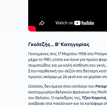
Γκολτζής… Β’ Κατηγορίας
Γεννημένος στις 17 Μαρτίου 1958 στο Ρότερ
μέχρι το 1981, οπότε και έγινε για πρώτη φ
σωματώδης και με καλή αίσθηση του γκολ, δ
Στην παρθενική του σεζόν στη δεύτερη κατη
πρώτος σκόρερ με 26 γκολ και να χαρίσει σ
Ωστόσο, δεν έμεινε στον σύλλογο του
Ρότερ
εκατομμυρίων βελγικών φράγκων της Μαλίν,
του Βελγίου. Ο πρόεδρός της,
Τζον Κορντιέ
ανεβάσει στα «σαλόνια» και τα κατάφερε σ