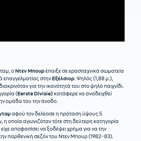
νταμ, ο
Ντεν Μπουρ
έπαιξε σε ερασιτεχνικά σωματεία
ορά επαγγελματίας στην
Εξέλσιορ
. Ψηλός (1,88 μ.),
ιακρινόταν για την ικανότητά του στο ψηλό παιχνίδι.
γορία (
Eerste Divisie)
κατάφερε να αναδειχθεί
την ομάδα του την άνοδο.
νταμ
αφού τον δελέασε η πρόταση ύψους 5
 η οποία αγωνιζόταν τότε στη δεύτερη κατηγορία
, είχε αποφασίσει να ξοδέψει χρήμα για να την
την παρθενική σεζόν του Ντεν Μπουρ (1982-83).