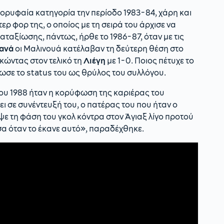
κορυφαία κατηγορία την περίοδο 1983-84, χάρη και
 φορ της, ο οποίος με τη σειρά του άρχισε να
καταξίωσης, πάντως, ήρθε το 1986-87, όταν με τις
ανά
οι Μαλινουά κατέλαβαν τη δεύτερη θέση στο
κώντας στον τελικό τη
Λιέγη
με 1-0. Ποιος πέτυχε το
ίωσε το status του ως θρύλος του συλλόγου.
ου 1988 ήταν η κορύφωση της καριέρας του
ι σε συνέντευξή του, ο πατέρας του που ήταν ο
ε τη φάση του γκολ κόντρα στον Άγιαξ λίγο προτού
σα όταν το έκανε αυτό», παραδέχθηκε.