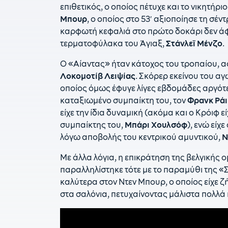
επιθετικός, ο οποίος πέτυχε και το νικητήρι
Μπουρ
, ο οποίος στο 53′ αξιοποίησε τη σέ
καρφωτή κεφαλιά στο πρώτο δοκάρι δεν ά
τερματοφύλακα του Άγιαξ,
Στάνλεϊ Μένζο
.
Ο «Αίαντας» ήταν κάτοχος του τροπαίου, αφο
Λοκομοτίβ Λειψίας
. Σκόρερ εκείνου του α
οποίος όμως έφυγε λίγες εβδομάδες αργότ
καταξιωμένο συμπαίκτη του, τον
Φρανκ Ρά
είχε την ίδια δυναμική (ακόμα και ο Κρόιφ 
συμπαίκτης του,
Μπάρι Χουλσόφ
), ενώ είχε
λόγω αποβολής του κεντρικού αμυντικού,
Ν
Με άλλα λόγια, η επικράτηση της βελγικής 
παραλληλίστηκε τότε με το παραμύθι της «
καλύτερα στον Ντεν Μπουρ, ο οποίος είχε ζ
στα σαλόνια, πετυχαίνοντας μάλιστα πολλά 