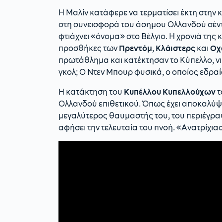
Η Μαλίν κατάφερε να τερματίσει έκτη στην 
στη συνεισφορά του άσημου Ολλανδού σέντερ
φτιάχνει «όνομα» στο Βέλγιο. Η χρονιά της 
προσθήκες των
Πρεντόμ
,
Κλάιστερς
και
Οχ
πρωτάθλημα και κατέκτησαν το Κύπελλο, νι
γκολ; Ο Ντεν Μπουρ φυσικά, ο οποίος εδρα
Η κατάκτηση του
Κυπέλλου Κυπελλούχων
τ
Ολλανδού επιθετικού. Όπως έχει αποκαλύψε
μεγαλύτερος θαυμαστής του, του περιέγραψ
αφήσει την τελευταία του πνοή. «Ανατρίχια