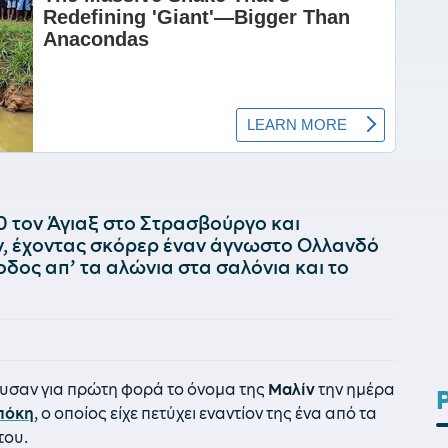
-0 τον Άγιαξ στο Στρασβούργο και
, έχοντας σκόρερ έναν άγνωστο Ολλανδό
νοδος απ’ τα αλώνια στα σαλόνια και το
κουσαν για πρώτη φορά το όνομα της
Μαλίν
την ημέρα
πόκη
, ο οποίος είχε πετύχει εναντίον της ένα από τα
του.