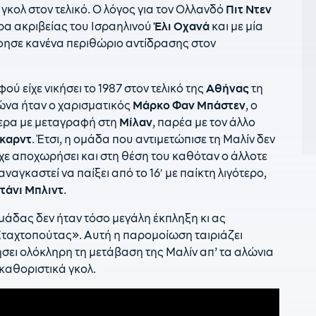
π
ο γκολ στον τελικό. Ο λόγος για τον Ολλανδό
Πιτ Ντεν
ντρα ακριβείας του Ισραηλινού
Έλι Οχανά
και με μία
2
φησε κανένα περιθώριο αντίδρασης στον
μ
2
σ
ύ είχε νικήσει το 1987 στον τελικό της
Αθήνας
τη
έ
γώνα ήταν ο χαρισματικός
Μάρκο Φαν Μπάστεν
, ο
ερα με μεταγραφή στη
Μίλαν
, παρέα με τον άλλο
21
«
ικαρντ
. Έτσι, η ομάδα που αντιμετώπισε τη Μαλίν δεν
είχε αποχωρήσει και στη θέση του καθόταν ο άλλοτε
21
 αναγκαστεί να παίξει από το 16′ με παίκτη λιγότερο,
2
τάνι Μπλιντ
.
π
ομάδας δεν ήταν τόσο μεγάλη έκπληξη κι ας
2
Σταχτοπούτας». Αυτή η παρομοίωση ταιριάζει
ήσει ολόκληρη τη μετάβαση της Μαλίν απ’ τα αλώνια
2
ε
καθοριστικά γκολ.
Ο
1