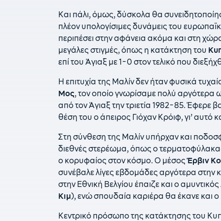
Και πάλι, όμως, δύσκολα θα συνειδητοποίη
πλέον υπολογίσιμες δυνάμεις του ευρωπαϊκ
περιπέσει στην αφάνεια ακόμα και στη χώρα
μεγάλες στιγμές, όπως η κατάκτηση του
Κυ
επί του Άγιαξ με 1-0 στον τελικό που διεξή
Η επιτυχία της Μαλίν δεν ήταν φυσικά τυχα
Μος
, τον οποίο γνωρίσαμε πολύ αργότερα 
από τον Άγιαξ την τριετία 1982-85. Έφερε βα
θέση του ο άπειρος Γιόχαν Κρόιφ, γι’ αυτό κα
Στη σύνθεση της Μαλίν υπήρχαν και ποδοσ
διεθνές στερέωμα, όπως ο τερματοφύλακ
ο κορυφαίος στον κόσμο. Ο μέσος
Έρβιν Κ
συνέβαλε λίγες εβδομάδες αργότερα στην 
στην Εθνική Βελγίου έπαιζε και ο αμυντικός
Κιμ
), ενώ σπουδαία καριέρα θα έκανε και ο
Κεντρικό πρόσωπο της κατάκτησης του Κυ