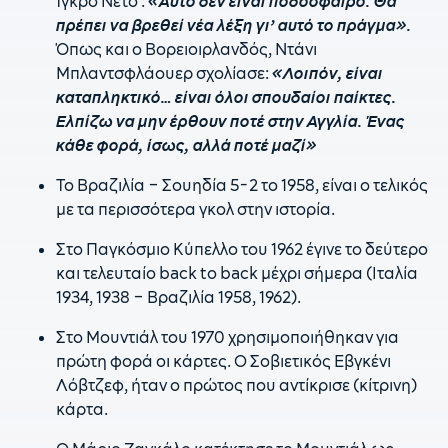
Ίγκρο Νέτο :
«Αυτό δεν είναι ποδόσφαιρο. Θα
πρέπει να βρεθεί νέα λέξη γι’ αυτό το πράγμα».
Όπως και ο Βορειοιρλανδός, Ντάνι
Μπλαντσφλάουερ σχολίασε:
«Λοιπόν, είναι
καταπληκτικό… είναι όλοι σπουδαίοι παίκτες.
Ελπίζω να μην έρθουν ποτέ στην Αγγλία. Ένας
κάθε φορά, ίσως, αλλά ποτέ μαζί»
Το Βραζιλία – Σουηδία 5-2 το 1958, είναι ο τελικός
με τα περισσότερα γκολ στην ιστορία.
Στο Παγκόσμιο Κύπελλο του 1962 έγινε το δεύτερο
και τελευταίο back to back μέχρι σήμερα (Ιταλία
1934, 1938 – Βραζιλία 1958, 1962).
Στο Μουντιάλ του 1970 χρησιμοποιήθηκαν για
πρώτη φορά οι κάρτες. Ο Σοβιετικός Εβγκένι
Λόβτζεφ, ήταν ο πρώτος που αντίκρισε (κίτρινη)
κάρτα.