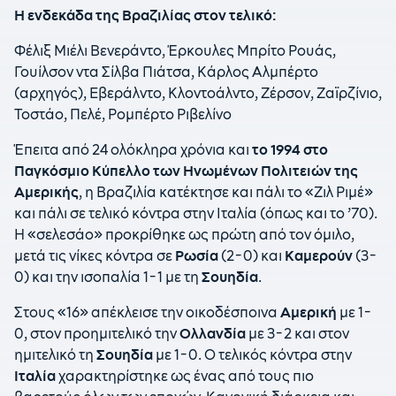
Η ενδεκάδα της Βραζιλίας στον τελικό:
Φέλιξ Μιέλι Βενεράντο, Έρκουλες Μπρίτο Ρουάς,
Γουίλσον ντα Σίλβα Πιάτσα, Κάρλος Αλμπέρτο
(αρχηγός), Εβεράλντο, Κλοντοάλντο, Ζέρσον, Ζαϊρζίνιο,
Τοστάο, Πελέ, Ρομπέρτο Ριβελίνο
Έπειτα από 24 ολόκληρα χρόνια και
το 1994 στο
Παγκόσμιο Κύπελλο των Ηνωμένων Πολιτειών της
Αμερικής
, η Βραζιλία κατέκτησε και πάλι το «Ζιλ Ριμέ»
και πάλι σε τελικό κόντρα στην Ιταλία (όπως και το ’70).
Η «σελεσάο» προκρίθηκε ως πρώτη από τον όμιλο,
μετά τις νίκες κόντρα σε
Ρωσία
(2-0) και
Καμερούν
(3-
0) και την ισοπαλία 1-1 με τη
Σουηδία
.
Στους «16» απέκλεισε την οικοδέσποινα
Αμερική
με 1-
0, στον προημιτελικό την
Ολλανδία
με 3-2 και στον
ημιτελικό τη
Σουηδία
με 1-0. Ο τελικός κόντρα στην
Ιταλία
χαρακτηρίστηκε ως ένας από τους πιο