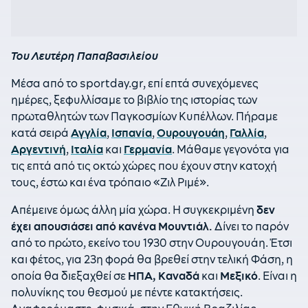
Του Λευτέρη Παπαβασιλείου
Μέσα από το sportday.gr, επί επτά συνεχόμενες
ημέρες, ξεφυλλίσαμε το βιβλίο της ιστορίας των
πρωταθλητών των Παγκοσμίων Κυπέλλων. Πήραμε
κατά σειρά
Αγγλία
,
Ισπανία
,
Ουρουγουάη
,
Γαλλία
,
Αργεντινή
,
Ιταλία
και
Γερμανία
. Μάθαμε γεγονότα για
τις επτά από τις οκτώ χώρες που έχουν στην κατοχή
τους, έστω και ένα τρόπαιο «Ζιλ Ριμέ».
Απέμεινε όμως άλλη μία χώρα. Η συγκεκριμένη
δεν
έχει απουσιάσει από κανένα Μουντιάλ.
Δίνει το παρόν
από το πρώτο, εκείνο του 1930 στην Ουρουγουάη. Έτσι
και φέτος, για 23η φορά θα βρεθεί στην τελική Φάση, η
οποία θα διεξαχθεί σε
ΗΠΑ, Καναδά
και
Μεξικό
. Είναι η
πολυνίκης του θεσμού με πέντε κατακτήσεις.