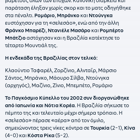
βαρετούς όλων των εποχών. Κανονική διάρκεια και
παράταση έληξαν χωρίς σκορ και το ματς οδηγήθηκε
στα πέναλτι.
Ρομάριο
,
Μπράνκο
και
Ντούνγκα
ευστόχησαν για τη «σελεσάο», ενώ από την άλλη
Φράνκο Μπαρέζι
,
Ντανιέλε Μασάρο
και
Ρομπέρτο
Μπάτζιο
αστόχησαν και η Βραζιλία κατέκτησε το
τέταρτο Μουντιάλ της.
Η ενδεκάδα της Βραζιλίας στον τελικό:
Κλαούντιο Ταφαρέλ, Ζορζίνιο, Αλνταΐρ,
Μάρσιο
Σάντος, Μπράνκο, Μάουρο Σίλβα, Ντούνγκα
(αρχηγός), Μαζίνιο, Ζίνιο, Μπεμπέτο, Ρομάριο
Το Παγκόσμιο Κύπελλο του 2002 συν διοργανώθηκε
από Ιαπωνία και Νότια Κορέα
. Η Βραζιλία σήκωσε το
πέμπτο της και τελευταίο μέχρι σήμερα τρόπαιο. Η
«σελεσάο» πέρασε «αέρα» από τον όμιλο,
σημειώνοντας τρεις νίκες κόντρα σε
Τουρκία
(2-1),
Κίνα
(4-0) και
Κόστα Ρίκα
(5-2).