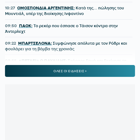
10:27
ΟΜΟΣΠΟΝΔΙΑ ΑΡΓΕΝΤΙΝΗΣ:
Κατά της... πώλησης του
Μουντιάλ, υπέρ της διοίκησης Ινφαντίνο
09:50
ΠΑΟΚ:
Το ρεκόρ που έσπασε ο Τάισον κόντρα στην
Άντερλεχτ
09:22
ΜΠΑΡΤΣΕΛΟΝΑ:
Συμφώνησε απόλυτα με τον Ρόδρι και
φουλάρει για τη βόμβα της χρονιάς
08:55
«ΠΕΤΑΕΙ» Ο ΠΑΥΛΙΔΗΣ:
Σκόραρε ξανά και ξεκίνησε τη
σεζόν με πέντε γκολ σε τρία ματς
ΟΛΕΣ ΟΙ ΕΙΔΗΣΕΙΣ >
08:30
ΠΑΟΚ:
Ήρθε η ώρα των προσωπικοτήτων
08:00
UEFA RANKING:
Απομακρύνθηκε η 10η θέση για την
Ελλάδα μετά την ήττα του ΠΑΟΚ
00:11
ΛΙΣΙ:
Τι είπε για τις χαμένες ευκαιρίες και τον εκτελεστή
του πέναλτι
00:02
ΠΑΟΚ:
Τι θα γίνει αν αποκλειστεί από την Άντερλεχτ
23:24
ΟΛΥΜΠΙΑΚΟΣ ΜΕΤΑΓΡΑΦΕΣ:
Δημοσίευμα για τον