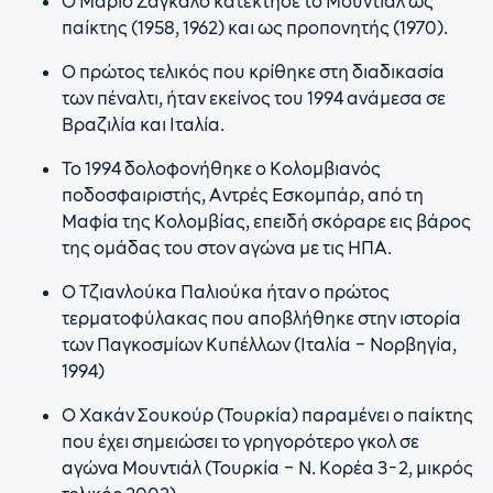
Ο Μάριο Ζαγκάλο κατέκτησε το Μουντιάλ ως
παίκτης (1958, 1962) και ως προπονητής (1970).
Ο πρώτος τελικός που κρίθηκε στη διαδικασία
των πέναλτι, ήταν εκείνος του 1994 ανάμεσα σε
Βραζιλία και Ιταλία.
Το 1994 δολοφονήθηκε ο Κολομβιανός
ποδοσφαιριστής, Αντρές Εσκομπάρ, από τη
Μαφία της Κολομβίας, επειδή σκόραρε εις βάρος
της ομάδας του στον αγώνα με τις ΗΠΑ.
Ο Τζιανλούκα Παλιούκα ήταν ο πρώτος
τερματοφύλακας που αποβλήθηκε στην ιστορία
των Παγκοσμίων Κυπέλλων (Ιταλία – Νορβηγία,
1994)
Ο Χακάν Σουκούρ (Τουρκία) παραμένει ο παίκτης
που έχει σημειώσει το γρηγορότερο γκολ σε
αγώνα Μουντιάλ (Τουρκία – Ν. Κορέα 3-2, μικρός