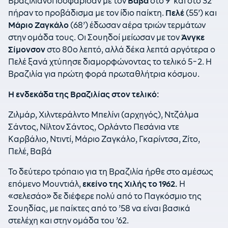
Βραζιλιάνοι ισοφάρισαν με τον
Βαβά
στο 9’ και στο 32’
πήραν το προβάδισμα με τον ίδιο παίκτη.
Πελέ
(55’) και
Μάριο Ζαγκάλο
(68’) έδωσαν αέρα τριών τερμάτων
στην ομάδα τους. Οι Σουηδοί μείωσαν με τον
Άνγκε
Σίμονσον
στο 80ο λεπτό, αλλά δέκα λεπτά αργότερα ο
Πελέ ξανά χτύπησε διαμορφώνοντας το τελικό 5-2. Η
Βραζιλία για πρώτη φορά πρωταθλήτρια κόσμου.
Η ενδεκάδα της Βραζιλίας στον τελικό:
Ζιλμάρ, Χιλντεράλντο Μπελίνι (αρχηγός), Ντζάλμα
Σάντος, Νίλτον Σάντος, Ορλάντο Πεσάνια ντε
Καρβάλιο, Ντιντί, Μάριο Ζαγκάλο, Γκαρίντσα, Ζίτο,
Πελέ, Βαβά
Το δεύτερο τρόπαιο για τη Βραζιλία ήρθε στο αμέσως
επόμενο Μουντιάλ,
εκείνο της Χιλής το 1962.
Η
«σελεσάο» δε διέφερε πολύ από το Παγκόσμιο της
Σουηδίας, με παίκτες από το ’58 να είναι βασικά
στελέχη και στην ομάδα του ’62.