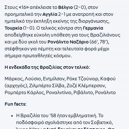
Στους «16» απέκλεισε το
Βέλγιο
(2-0), στον
προημιτελικό την
Αγγλία
2-1 με ανατροπή και στον
ημιτελικό την έκπληξη εκείνης της διοργάνωσης,
Τουρκία
(1-0). Ο τελικός κόντρα στη
Γερμανία
αποδείχθηκε εύκολη υπόθεση για τους Βραζιλιάνους
και με δύο γκολ του
Ρονάλντο Ναζάριο
(66’, 78’),
στέφθηκαν για πέμπτη και τελευταία φορά μέχρι
σήμερα πρωταθλητές κόσμου.
Η ενδεκάδα της Βραζιλίας στον τελικό:
Μάρκος, Λούσιο, Εντμίλσον, Ρόκε Τζούνιορ, Καφού
(αρχηγός), Ζιλμπέρτο Σίλβα, Ζοζέ Κλέμπερσον,
Ρομπέρτο Κάρλος, Ροναλντίνιο, Ριβάλντο, Ρονάλντο
Fun facts
:
Η Βραζιλία του ’58 ήταν εμβληματική. Το
ποδόσφαιρό σχολιάστηκε από τον Σοβιετικό,