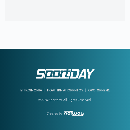
Τζέιλεν Μπλέσα
23:18
ΠΑΝΑΘΗΝΑΪΚΟΣ:
Η πρώτη προπόνηση του Λιβάι
Γκαρσία
22:49
ΠΑΟΚ:
Η μέρα, η ώρα και το κανάλι της ρεβάνς με την
Άντερλεχτ
22:47
ΠΑΟΚ-ΑΝΤΕΡΛΕΧΤ 0-1:
Το έφαγε από... τα αποδυτήρια
και τώρα πάει για το all in!
22:06
ΑΡΓΕΝΤΙΝΗ:
Εθνική εορτή η ιστορική νίκη επί της Αγγλίας
στο Μουντιάλ 2026
22:04
ΜΠΑΡΤΣΕΛΟΝΑ:
Ο Ρόντρι είναι έτοιμος να «ντυθεί
μπλαουγκράνα»
|
|
ΕΠΙΚΟΙΝΩΝΙΑ
ΠΟΛΙΤΙΚΗ ΑΠΟΡΡΗΤΟΥ
ΟΡΟΙ ΧΡΗΣΗΣ
21:54
ΑΡΗΣ:
Οικονομική στήριξη της ΚΑΕ στους πληγέντες από
©2026 Sportday. All Rights Reserved.
τις πυρκαγιές
21:46
ΟΡΙΣΤΙΚΗ ΣΥΜΦΩΝΙΑ:
Ο Βινίσιους μένει στη Ρεάλ
Created by
Μαδρίτης έως το 2032
21:21
ΟΛΥΜΠΙΑΚΟΣ:
Ο διαιτητής που θα διευθύνει τη ρεβάνς