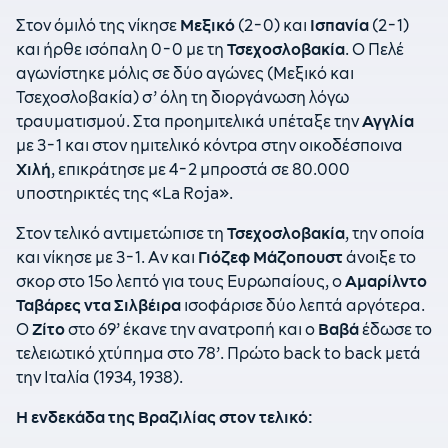
Στον όμιλό της νίκησε
Μεξικό
(2-0) και
Ισπανία
(2-1)
και ήρθε ισόπαλη 0-0 με τη
Τσεχοσλοβακία
. Ο Πελέ
αγωνίστηκε μόλις σε δύο αγώνες (Μεξικό και
Τσεχοσλοβακία) σ’ όλη τη διοργάνωση λόγω
τραυματισμού. Στα προημιτελικά υπέταξε την
Αγγλία
με 3-1 και στον ημιτελικό κόντρα στην οικοδέσποινα
Χιλή
, επικράτησε με 4-2 μπροστά σε 80.000
υποστηρικτές της «La Roja».
Στον τελικό αντιμετώπισε τη
Τσεχοσλοβακία
, την οποία
και νίκησε με 3-1. Αν και
Γιόζεφ Μάζοπουστ
άνοιξε το
σκορ στο 15ο λεπτό για τους Ευρωπαίους, ο
Αμαρίλντο
Ταβάρες ντα Σιλβέιρα
ισοφάρισε δύο λεπτά αργότερα.
Ο
Ζίτο
στο 69’ έκανε την ανατροπή και ο
Βαβά
έδωσε το
τελειωτικό χτύπημα στο 78’. Πρώτο back to back μετά
την Ιταλία (1934, 1938).
Η ενδεκάδα της Βραζιλίας στον τελικό: