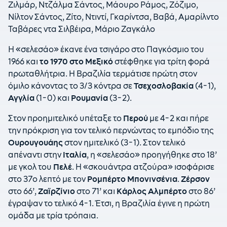
Ζιλμάρ, Ντζάλμα Σάντος, Μάουρο Ράμος, Ζόζιμο,
Νίλτον Σάντος, Ζίτο, Ντιντί, Γκαρίντσα, Βαβά, Αμαρίλντο
Ταβάρες ντα Σιλβέιρα, Μάριο Ζαγκάλο
Η «σελεσάο» έκανε ένα τσιγάρο στο Παγκόσμιο του
1966 και
το 1970 στο Μεξικό
στέφθηκε για τρίτη φορά
πρωταθλήτρια. Η Βραζιλία τερμάτισε πρώτη στον
όμιλο κάνοντας το 3/3 κόντρα σε
Τσεχοσλοβακία
(4-1),
Αγγλία
(1-0) και
Ρουμανία
(3-2).
Στον προημιτελικό υπέταξε το
Περού
με 4-2 και πήρε
την πρόκριση για τον τελικό περνώντας το εμπόδιο της
Ουρουγουάης
στον ημιτελικό (3-1). Στον τελικό
απέναντι στην
Ιταλία
, η «σελεσάο» προηγήθηκε στο 18’
με γκολ του
Πελέ
. Η «σκουάντρα ατζούρα» ισοφάρισε
στο 37ο λεπτό με τον
Ρομπέρτο Μπονινσένια
.
Ζέρσον
στο 66’,
Ζαϊρζίνιο
στο 71’ και
Κάρλος Αλμπέρτο
στο 86’
έγραψαν το τελικό 4-1. Έτσι, η Βραζιλία έγινε η πρώτη
ομάδα με τρία τρόπαια.