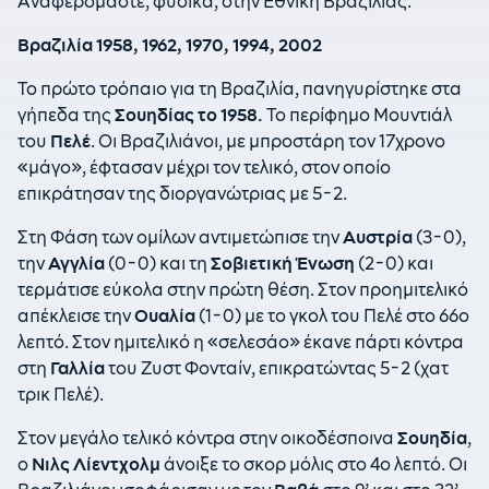
Αναφερόμαστε, φυσικά, στην Εθνική Βραζιλίας.
Βραζιλία 1958, 1962, 1970, 1994, 2002
Το πρώτο τρόπαιο για τη Βραζιλία, πανηγυρίστηκε στα
γήπεδα της
Σουηδίας το 1958.
Το περίφημο Μουντιάλ
του
Πελέ
. Οι Βραζιλιάνοι, με μπροστάρη τον 17χρονο
«μάγο», έφτασαν μέχρι τον τελικό, στον οποίο
επικράτησαν της διοργανώτριας με 5-2.
Στη Φάση των ομίλων αντιμετώπισε την
Αυστρία
(3-0),
την
Αγγλία
(0-0) και τη
Σοβιετική Ένωση
(2-0) και
τερμάτισε εύκολα στην πρώτη θέση. Στον προημιτελικό
απέκλεισε την
Ουαλία
(1-0) με το γκολ του Πελέ στο 66ο
λεπτό. Στον ημιτελικό η «σελεσάο» έκανε πάρτι κόντρα
στη
Γαλλία
του Ζυστ Φονταίν, επικρατώντας 5-2 (χατ
τρικ Πελέ).
Στον μεγάλο τελικό κόντρα στην οικοδέσποινα
Σουηδία
,
ο
Νιλς Λίεντχολμ
άνοιξε το σκορ μόλις στο 4ο λεπτό. Οι