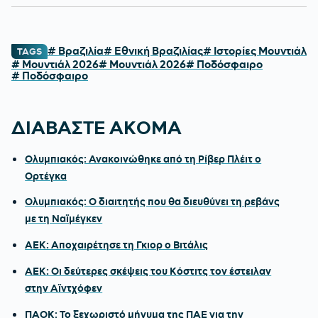
# Βραζιλία
# Εθνική Βραζιλίας
# Ιστορίες Μουντιάλ
TAGS
# Μουντιάλ 2026
# Μουντιάλ 2026
# Ποδόσφαιρο
# Ποδόσφαιρο
ΔΙΑΒΑΣΤΕ ΑΚΟΜΑ
Ολυμπιακός: Ανακοινώθηκε από τη Ρίβερ Πλέιτ ο
Ορτέγκα
Ολυμπιακός: Ο διαιτητής που θα διευθύνει τη ρεβάνς
με τη Ναϊμέγκεν
ΑΕΚ: Αποχαιρέτησε τη Γκιορ ο Βιτάλις
ΑΕΚ: Οι δεύτερες σκέψεις του Κόστιτς τον έστειλαν
στην Αϊντχόφεν
ΠΑΟΚ: Το ξεχωριστό μήνυμα της ΠΑΕ για την