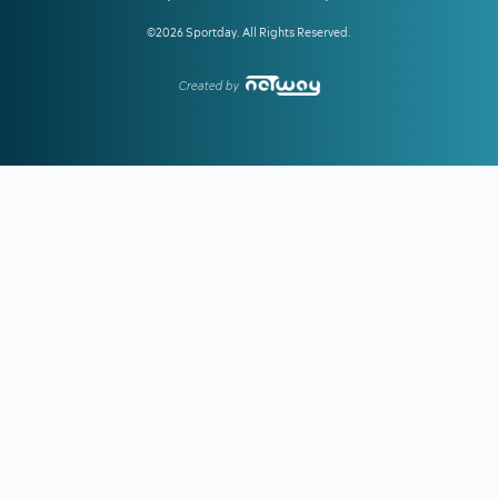
17:39
ΣΤΕΦΑΝΟΣ ΤΣΙΤΣΙΠΑΣ:
Απόδραση με τη νέα σύντροφό
©2026 Sportday. All Rights Reserved.
του
16:51
ΓΙΩΡΓΟΣ ΧΕΛΑΚΗΣ:
Ο ΠΑΟΚ χρειάζεται δεύτερο σχέδιο
Created by
ανάπτυξης παιχνιδιού
16:33
Ε. ΤΟΥΡΝΑΣ:
Ζήτησε πλήρη ετοιμότητα του κρατικού
μηχανισμού για τις επόμενες μέρες