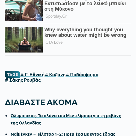
# Γ' Εθνική
# Κοζάνη
# Ποδόσφαιρο
TAGS
# Σάκης Ρουβάς
ΔΙΑΒΑΣΤΕ ΑΚΟΜΑ
Ολυμπιακός: Τα πλάνα του Μεντιλίμπαρ για τη ρεβάνς
της Ολλανδίας
Ναϊμέγκεν – Τέλσταρ 1-2: Πρεμιέρα με εντός έδρας