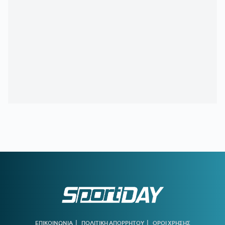
Arena»
21:11
ΟΦΗ:
Τρέλα του κόσμου για το Σούπερ Καπ
20:57
ΛΙΟΝΕΛ ΜΕΣΙ:
Η τελευταία φορά που ο πατέρας του τον
είδε από κοντά να παίζει
20:33
ΤΖΟΛΑΚΗΣ - ΧΑΛ:
Ντεμπούτο με ήττα
20:11
ΝΑΪΜΕΓΚΕΝ – ΤΕΛΣΤΑΡ 1-2:
Πρεμιέρα με εντός έδρας
ήττα για την αντίπαλο του Ολυμπιακού
19:38
ΟΛΥΜΠΙΑΚΟΣ:
Τα πλάνα του Μεντιλίμπαρ για τη ρεβάνς
της Ολλανδίας
19:10
ΟΦΗ ΜΕΤΑΓΡΑΦΕΣ:
Έκλεισε ακόμα μία εκκρεμότητα -
Παίρνει τον Λορέντσο Ντίκμαν
18:44
ΧΟΡΧΕ ΜΕΣΙ:
To «αντίο» της Νιούελς Ολντ Μπόις στον
πατέρα του Μέσι
18:15
ΝΑΟΥΑΛ ΕΛ ΜΟΥΤΑΟΥΑΚΙΛ:
Η πρώτη γυναίκα από τον
αραβικό κόσμο που κέρδισε χρυσό ολυμπιακό μετάλλιο
|
|
ΕΠΙΚΟΙΝΩΝΙΑ
ΠΟΛΙΤΙΚΗ ΑΠΟΡΡΗΤΟΥ
ΟΡΟΙ ΧΡΗΣΗΣ