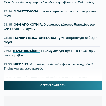
«κλειδώσει» θέση στην ενδεκάδα στη ρεβάνς της Ολλανδίας
23:56
ΜΠΑΡΤΣΕΛΟΝΑ:
Το συγκινητικό αντίο στον πατέρα του
Μέσι
23:35
ΟΦΗ ΑΠΟ ΚΟΥΝΙΑ:
Ο νεότερος κάτοχος διαρκείας του
ΟΦΗ είναι... 2 μηνών
23:28
ΓΙΑΝΝΗΣ ΚΩΝΣΤΑΝΤΕΛΙΑΣ:
Έγινε μπαμπάς για δεύτερη
φορά
22:51
ΠΑΝΑΘΗΝΑΪΚΟΣ:
Εύκολη νίκη για την ΤΣΣΚΑ 1948 πριν
από τη ρεβάνς
22:33
ΝΙΚΟΛΙΤΣ:
«Τα επίσημα είναι διαφορετικά παιχνίδια» -
Τι είπε για τις μεταγραφές
22:24
ΑΡΗΣ:
Δύο διαφορετικά πρόσωπα στο 2-2 με τον
Πανσερραϊκό
ΟΛΕΣ ΟΙ ΕΙΔΗΣΕΙΣ >
22:01
ΑΕΚ-ATHENS KALLITHEA 4-0:
Ο Βιτάλις σκόραρε στο
ντεμπούτο του και ο Γκατσίνοβιτς... έπαθε Γιόβιτς
21:21
ΑΕΚ:
Αποδοκιμάστηκε ο Αγγελόπουλος στην «Allwyn