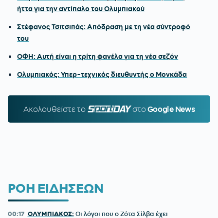
ήττα για την αντίπαλο του Ολυμπιακού
Στέφανος Τσιτσιπάς: Απόδραση με τη νέα σύντροφό
του
ΟΦΗ: Αυτή είναι η τρίτη φανέλα για τη νέα σεζόν
Ολυμπιακός: Υπερ-τεχνικός διευθυντής ο Μονκάδα
Ακολουθείστε τo
SPORTDAY.GR
στο
Google News
ΡΟΗ ΕΙΔΗΣΕΩΝ
00:17
ΟΛΥΜΠΙΑΚΟΣ:
Οι λόγοι που ο Ζότα Σίλβα έχει