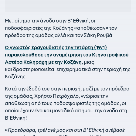
Με…αίτημα την άνοδο στην Β’ Εθνική, οι
ποδοσφαιριστές της Κοζάνης «αποθέωσαν» τον
πρόεδρο της ομάδας αλλά και τον Σάκη Ρουβά
Ο γνωστός τραγουδιστής την Τετάρτη (19/1)
παρακολούθησε την αναμέτρηση του Κτηνοτροφικού
Αστέρα Καληράχη με την Κοζάνη
, μιας
και δραστηριοποιείται επιχειρηματικά στην περιοχή της
Κοζάνης.
Κατά την έξοδό του στην περιοχή, μαζί με τον πρόεδρο
της ομάδας, Χρήστο Πετρόχειλο, γνώρισε την
αποθέωση από τους ποδοσφαιριστές της ομάδας, οι
οποίοι έχουν ένα και μοναδικό αίτημα… την άνοδο στη
Β΄Εθνική!
«
Προεδράρα, τρέλανέ μας και στη Β’ Εθνική ανέβασέ