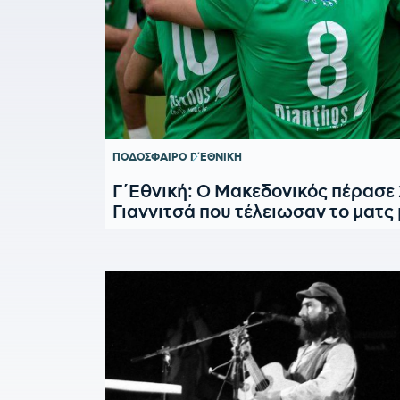
ΠΟΔΟΣΦΑΙΡΟ
Γ΄ΕΘΝΙΚΗ
Γ΄Εθνική: O Μακεδονικός πέρασε 
Γιαννιτσά που τέλειωσαν το ματς 