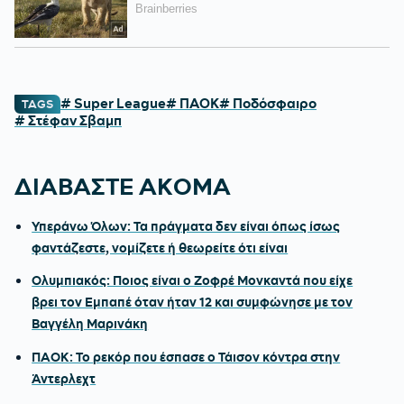
# Super League
# ΠΑΟΚ
# Ποδόσφαιρο
TAGS
# Στέφαν Σβαμπ
ΔΙΑΒΑΣΤΕ ΑΚΟΜΑ
Υπεράνω Όλων: Τα πράγματα δεν είναι όπως ίσως
φαντάζεστε, νομίζετε ή θεωρείτε ότι είναι
Ολυμπιακός: Ποιος είναι ο Ζοφρέ Μονκαντά που είχε
βρει τον Εμπαπέ όταν ήταν 12 και συμφώνησε με τον
Βαγγέλη Μαρινάκη
ΠΑΟΚ: Το ρεκόρ που έσπασε ο Τάισον κόντρα στην
Άντερλεχτ