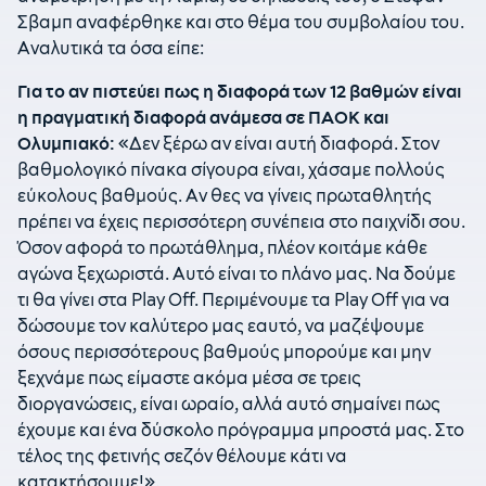
Σβαμπ αναφέρθηκε και στο θέμα του συμβολαίου του.
Αναλυτικά τα όσα είπε:
Για το αν πιστεύει πως η διαφορά των 12 βαθμών είναι
η πραγματική διαφορά ανάμεσα σε ΠΑΟΚ και
Ολυμπιακό:
«Δεν ξέρω αν είναι αυτή διαφορά. Στον
βαθμολογικό πίνακα σίγουρα είναι, χάσαμε πολλούς
εύκολους βαθμούς. Αν θες να γίνεις πρωταθλητής
πρέπει να έχεις περισσότερη συνέπεια στο παιχνίδι σου.
Όσον αφορά το πρωτάθλημα, πλέον κοιτάμε κάθε
αγώνα ξεχωριστά. Αυτό είναι το πλάνο μας. Να δούμε
τι θα γίνει στα Play Off. Περιμένουμε τα Play Off για να
δώσουμε τον καλύτερο μας εαυτό, να μαζέψουμε
όσους περισσότερους βαθμούς μπορούμε και μην
ξεχνάμε πως είμαστε ακόμα μέσα σε τρεις
διοργανώσεις, είναι ωραίο, αλλά αυτό σημαίνει πως
έχουμε και ένα δύσκολο πρόγραμμα μπροστά μας. Στο
τέλος της φετινής σεζόν θέλουμε κάτι να
κατακτήσουμε!».