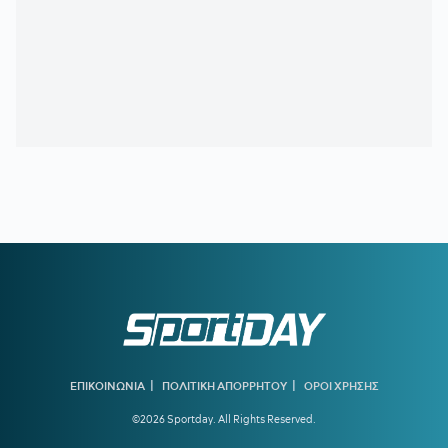
17:13
ΜΟΚΟΚΑ:
«Θέλουμε να χτίσουμε κάτι μεγάλο στον Άρη»
17:02
ΙΣΑ:
Έκκληση για εντατικοποίηση των μέτρων κατά των
κουνουπιών λόγω της αυξημένης κυκλοφορίας του ιού του
Δυτικού Νείλου στην Αττική
17:00
ΠΑΡΑΛΙΕΣ:
έλεγχοι με drones και MyCoast σε πάνω από
300 παραλίες - Πρόστιμα έως 73.000 ευρώ
16:55
ΣΑΝ ΣΗΜΕΡΑ - ΧΟΥΑΝ ΚΑΡΛΟΣ ΖΑΜΠΑΛΑ:
Η ζωή του
νεότερου χρυσού ολυμπιονίκη του Μαραθωνίου ήταν ένα...
μυστήριο
16:41
Υποχώρησε το 3,4% ο πληθωρισμός τον Ιούλιο
16:31
ΑΕΚ:
Η πρώτη επίσκεψη του Λόβρο Μάγερ στη Νέα
Φιλαδέλφεια
15:00
ΓΙΑΝΝΟΥΛΗΣ:
«Θέλω να παίξω Τσάμπιονς Λιγκ με τον
ΠΑΟΚ»
|
|
ΕΠΙΚΟΙΝΩΝΙΑ
ΠΟΛΙΤΙΚΗ ΑΠΟΡΡΗΤΟΥ
ΟΡΟΙ ΧΡΗΣΗΣ
©2026 Sportday. All Rights Reserved.
14:28
ΟΛΥΜΠΙΑΚΟΣ:
Ποιος είναι ο Ζοφρέ Μονκαντά που είχε
βρει τον Εμπαπέ όταν ήταν 12 και συμφώνησε με τον Βαγγέλη