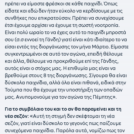
πρέπει να είμαστε φρέσκοι σε κάθε παιχνίδι. Όπως
είδατε και εδώ δεν ήταν εύκολο να κερδίσουμε με τις
συνθήκες που επικρατούσαν. Πρέπει να συνεχίσουμε
έτσι έχουμε αρχίσει να έχουμε τη σωστή νοοτροπία.
Είναι πολύ ωραίο το να έχεις αυτό το παιχνίδι μπροστά
σου (σ.σ εννοεί τη Γάνδη) γιατί είναι κάτι ιδιαίτερο το να
είσαι εντός της διοργάνωσης τον μήνα Μάρτιο. Είμαστε
συγκεντρωμένοι σε αυτό τον αγώνα, επειδή θέλουμε
και άλλα, θέλουμε να προκριθούμε επί της Γάνδης,
αυτός είναι ο στόχος μας. Η επιθυμία μας είναι να
βρεθούμε στους 8 της διοργάνωσης. Σίγουρα θα είναι
δύσκολα παιχνίδια, αλλά όλα είναι πιθανά, ειδικά στην
Τούμπα που θα έχουμε την υποστήριξη των οπαδών
μας. Ανυπομονούμε για τον αγώνα της Πέμπτης».
Για το συμβόλαιο του και το αν θα παραμείνει και τη
νέα σεζόν:
«Αυτή τη στιγμή δεν σκέφτομαι τη νέα
σεζόν, γιατί είναι δύσκολο το γεγονός πως παίζουμε
συνεχόμενα παιχνίδια. Παρόλα αυτά, νομίζω πως τον