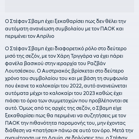
Ο Στέφαν Σβαμπ έχει ξεκαθαρίσει πως δεν θέλει την
αυτόματη ανανέωση συμβολαίου με τον ΠΑΟΚ και
περιμένει τον Απρίλιο
Ο Στέφαν Σβαμπ έχει διαφορετικό ρόλο στο δεύτερο
μισό της σεζόν, με τον Χάρη Τριγγάρα να έχει πάρει
φανέλα βασικού στην ιεραρχία του Ραζβάν
Λουτσέσκου. Ο Αυστριακός βρίσκεται στο δεύτερο
χρόνο του συμβολαίου του και με βάση τη συμφωνία
που έκανε το καλοκαίρι του 2022, αυτό ανανεώνεται
αυτόματα μέχρι το καλοκαίρι του 2023 καθώς έχει
πιάσει το όριο των συμμετοχών που προβλέπονται σε
αυτό. Όμως από τις αρχές της σεζόν, ο Σβαμπ είχε
ξεκαθαρίσει πως θα περιμένει να συζητήσεις με τον
ΠΑΟΚ την πιθανότητα παραμονής του, μην έχοντας
διάθεση να «πατήσει» πάνω σε αυτό τον όρο. Μετά την
αναμέτρηση με τη Λαμία, σε δηλώσεις του, ο Στέφαν