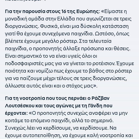
Για την παρουσία στους 16 της Ευρώπης:
«Είμαστε η
μοναδική ομάδα στην Ελλάδα που αγωνίζεται σε τρεις
διοργανώσεις. Φυσικά, είναι μια δύσκολη κατάσταση
γιατί θα έχουμε συνεχόμενα παιχνίδια. Ωστόσο, όπως
βλέπετε έχουμε μεγάλο ρόστερ. Στα τελευταία
παιχνίδια, ο προπονητής άλλαξε πρόσωπα και θέσεις.
Είναι σημαντικό το να είναι υγιείς όλοι οι
ποδοσφαιριστές μας για να γίνεται το ροτέισιον. Έχουμε
ποιότητα και νομίζω πως έχουμε το βάθος στο ρόστερ
για να παίζουμε μέχρι τέλους σε τρεις διοργανώσεις,
άλλωστε αυτός είναι και ο στόχος μας».
Για τη νοοτροπία που τους περνάει ο Ράζβαν
Λουτσέσκου και τους αγώνες με τη Γάνδη που
έρχονται:
«Ο προπονητής συνεχώς αναφέρει να μην
κοιτάμε το επόμενο παιχνίδι, αλλά το σημερινό.
Συνεχώς λέει να κερδίσουμε, να κερδίσουμε. Να
έχουμε αυτοπεποίθηση, να έχουμε καλή νοοτροπία και