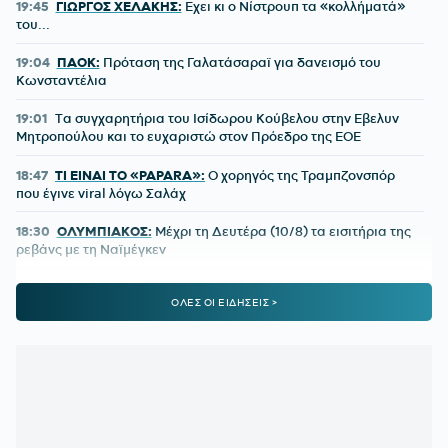
19:45
ΓΙΩΡΓΟΣ ΧΕΛΑΚΗΣ:
Εχει κι ο Νίστρουπ τα «κολλήματά»
του...
19:04
ΠΑΟΚ:
Πρόταση της Γαλατάσαραϊ για δανεισμό του
Κωνσταντέλια
19:01
Tα συγχαρητήρια του Ισίδωρου Κούβελου στην Εβελυν
Μητροπούλου και το ευχαριστώ στον Πρόεδρο της ΕΟΕ
18:47
ΤΙ ΕΙΝΑΙ ΤΟ «PAPARA»:
Ο χορηγός της Τραμπζονσπόρ
που έγινε viral λόγω Σαλάχ
18:30
ΟΛΥΜΠΙΑΚΟΣ:
Μέχρι τη Δευτέρα (10/8) τα εισιτήρια της
ρεβάνς με τη Ναϊμέγκεν
18:03
Στον Ολυμπιακό ο γιος του Τζιοβάνι
ΟΛΕΣ ΟΙ ΕΙΔΗΣΕΙΣ >
18:00
ΠΑΟΚ:
Η παρακάμερα του αγώνα με την Άντερλεχτ -
Όλα όσα δεν είδατε
17:35
ΕΛΕΝΗ ΒΟΥΛΓΑΡΑΚΗ:
Ξέσπασε μετά τις φήμες χωρισμού
με τον Φώτη Ιωαννίδη
17:26
ΟΛΥΜΠΙΑΚΟΣ:
Επέστρεψε ο Δημήτρης Ρέτσος