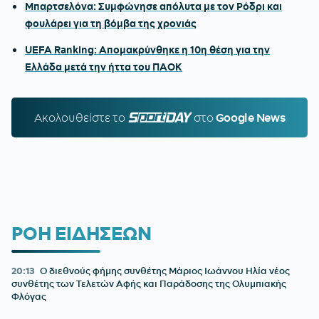
Μπαρτσελόνα: Συμφώνησε απόλυτα με τον Ρόδρι και
φουλάρει για τη βόμβα της χρονιάς
UEFA Ranking: Απομακρύνθηκε η 10η θέση για την
Ελλάδα μετά την ήττα του ΠΑΟΚ
Ακολουθείστε τo
SPORTDAY.GR
στο
Google News
ΡΟΗ ΕΙΔΗΣΕΩΝ
20:13
Ο διεθνούς φήμης συνθέτης Μάριος Ιωάννου Ηλία νέος
συνθέτης των Τελετών Αφής και Παράδοσης της Ολυμπιακής
Φλόγας