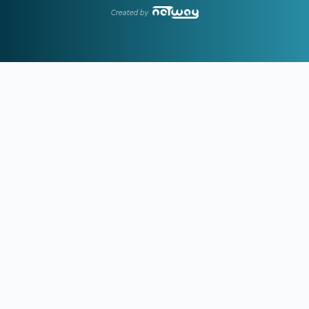
Μαρινάκη
Created by
13:45
ΑΕΚ:
Ο Ηλιόπουλος βλέπει στον Μάγερ... το βλέμμα της
τίγρης!
13:15
ΟΛΥΜΠΙΑΚΟΣ:
Οι ανταγωνιστές των «ερυθρόλευκων»
για τον Πουέρτα