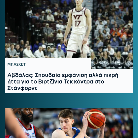
ΜΠΑΣΚΕΤ
Αβδάλας: Σπουδαία εμφάνιση αλλά πικρή
ήττα για το Βιρτζίνια Τεκ κόντρα στο
Στάνφορντ