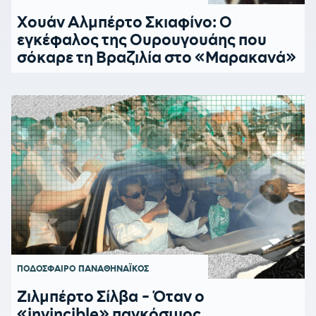
Χουάν Αλμπέρτο Σκιαφίνο: Ο
εγκέφαλος της Ουρουγουάης που
σόκαρε τη Βραζιλία στο «Μαρακανά»
ΠΟΔΟΣΦΑΙΡΟ
ΠΑΝΑΘΗΝΑΪΚΟΣ
Ζιλμπέρτο Σίλβα - Όταν ο
«invincible» παγκόσμιος