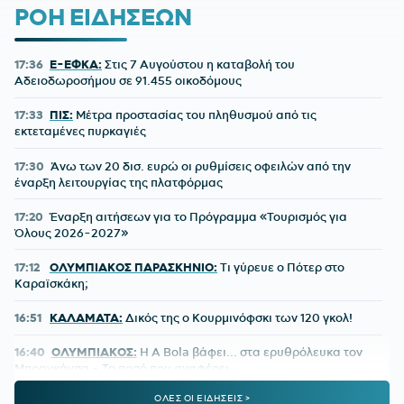
ΡΟΗ ΕΙΔΗΣΕΩΝ
17:36
E-ΕΦΚΑ:
Στις 7 Αυγούστου η καταβολή του
Αδειοδωροσήμου σε 91.455 οικοδόμους
17:33
ΠΙΣ:
Μέτρα προστασίας του πληθυσμού από τις
εκτεταμένες πυρκαγιές
17:30
Άνω των 20 δισ. ευρώ οι ρυθμίσεις οφειλών από την
έναρξη λειτουργίας της πλατφόρμας
17:20
Έναρξη αιτήσεων για το Πρόγραμμα «Τουρισμός για
Όλους 2026-2027»
17:12
ΟΛΥΜΠΙΑΚΟΣ ΠΑΡΑΣΚΗΝΙΟ:
Τι γύρευε ο Πότερ στο
Καραϊσκάκη;
16:51
ΚΑΛΑΜΑΤΑ:
Δικός της ο Κουρμινόφσκι των 120 γκολ!
16:40
ΟΛΥΜΠΙΑΚΟΣ:
Η A Bola βάφει... στα ερυθρόλευκα τον
Μπραγκάνσα - Το ποσό που αναφέρει
ΟΛΕΣ ΟΙ ΕΙΔΗΣΕΙΣ >
16:10
ΠΑΓΚΟΣΜΙΟ ΣΤΙΒΟΥ Κ20:
Αρχίζει η δράση στο Ορεγκον