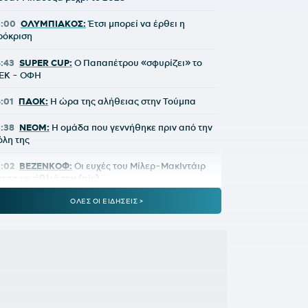
5:00
ΟΛΥΜΠΙΑΚΟΣ:
Έτσι μπορεί να έρθει η
ρόκριση
4:43
SUPER CUP:
Ο Παπαπέτρου «σφυρίζει» το
ΕΚ - ΟΦΗ
4:01
ΠΑΟΚ:
Η ώρα της αλήθειας στην Τούμπα
3:38
NEOM:
Η ομάδα που γεννήθηκε πριν από την
όλη της
3:02
ΒΕΖΕΝΚΟΦ:
Οι ευχές του Μίλερ-ΜακΙντάιρ
ια τα γενέθλιά του (pic)
ΟΛΕΣ ΟΙ ΕΙΔΗΣΕΙΣ >
:31
ΑΕΚ:
Επίσημα στα κιτρινόμαυρα ο Μιλάν
ιτάλις
1:56
Είναι λίγο άδικο να είσαι ο Ολυμπιακός
:23
ΠΑΟΚ:
Με Γιαννούλη και Λουσέ η
νανεωμένη ευρωπαϊκή λίστα
0:47
FIFA:
«Έγιναν λάθη» – Η δημόσια συγγνώμη