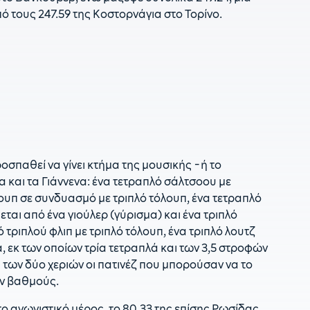
0
ό τους 247.59 της Κοστορνάγια στο Τορίνο.
Π
2
ν
ν
οσπαθεί να γίνει κτήμα της μουσικής -ή το
α και τα Γιάννενα: ένα τετραπλό σάλτσοου με
ουπ σε συνδυασμό με τριπλό τόλουπ, ένα τετραπλό
ται από ένα γιούλερ (γύρισμα) και ένα τριπλό
τριπλού φλιπ με τριπλό τόλουπ, ένα τριπλό λουτζ
α, εκ των οποίων τρία τετραπλά και των 3,5 στροφών
α των δύο χεριών οι πατινέζ που μπορούσαν να το
υν βαθμούς.
 αγωνιστικό μέρος, το 80.33 της επίσης Ρωσίδας,