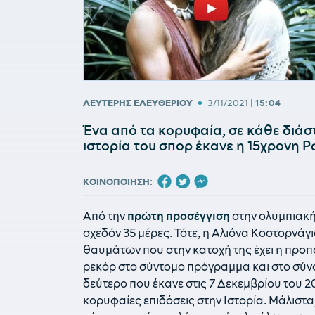
•
ΛΕΥΤΕΡΗΣ ΕΛΕΥΘΕΡΙΟΥ
3/11/2021
|
15:04
Ένα από τα κορυφαία, σε κάθε διά
ιστορία του σπορ έκανε η 15χρονη 
ΚΟΙΝΟΠΟΙΗΣΗ:
Από την
πρώτη προσέγγιση
στην ολυμπιακή 
σχεδόν 35 μέρες. Τότε, η Αλιόνα Κοστορνάγι
θαυμάτων που στην κατοχή της έχει η προπον
ρεκόρ στο σύντομο πρόγραμμα και στο σύνολ
δεύτερο που έκανε στις 7 Δεκεμβρίου του 20
κορυφαίες επιδόσεις στην Ιστορία. Μάλιστα