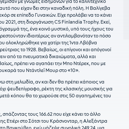
γέμισαν με γνώμες ειδημόνων για το καλλιτεχνικό
τ
αυτό που είχαν δει στην καναδική πόλη. Η Βαλίγεβα
εκόρ σε επίπεδο Γυναικών. Είχε προλάβει να το κάνει
1
Γ
υ 2021, στη διοργάνωση CS Finlandia Trophy. Εκεί,
όγραμμά της, ένα κοινό μυστικό, υπό τους ήχους του
0
ρεστούνταν ιδιαιτέρως αν αντιλαμβανόταν το πόσο
Δ
που ολοκληρώθηκε για χατίρι της Ίντα Λβόβνα
0
εύτριας το 1928. Βεβαίως, οι επίγονοι και απόγονοί
Μ
ιν από τα πνευματικά δικαιώματα, αλλά και
αίως, πρέπει να αγαπάει την Μπο Ντέρεκ, που με
0
ουκαρά του Ντάντλεϊ Μουρ στο «10».
π
0
ω στη μελωδία, αν και δεν θα πρέπει κάποιος να
Π
 όχι ψευδεπίγραφο, ρέκτη της κλασικής μουσικής για
ι μετά κόπου θα το χωρούσε στις 50 αγαπημένες του
0
σ
0
 σπάζοντας τους 166.62 που είχε κάνει το άλλο
Β
ς Ετιέρι στο Σότσι του Κράσνονταρ, η Αλεξάντρα
στο Βανκούβερ, ενώ μάζεψε συνολικά 249.24, μια