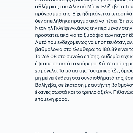
αθλήτριας του Αλεκσέι Μίσιν, Ελιζαβέτα Του
πρόγραμμά της. Είχε ήδη κάνει τα τετραπλά τ
δεν απειλήθηκε πραγματικά να πέσει. Έπειτα
Ντανιήλ Γκλεϊχενγκάους την περίμεναν στη
προστατευτικά για τα ξυράφια των παγοπέδι
Αυτό που ενδεχομένως να υποπτευόταν, αλλά
βαθμολογία στο ελεύθερο: το 180.89 είναι 
To 265.08 στο σύνολο επίσης, ουδεμία είχε 
έφτασε σε αυτό το νούμερο. Κάτω από τη μ
χαμόγελο. Τα μάτια της Τουτμπιερίτζε, όμως
μη μείνει έκθετη στα συναισθήματά της, έσκ
Βαλίγεβα, σε έκσταση με αυτήν τη βαθμολο
έκανες σωστά και το τριπλό άξελ». Πιθανώς
επόμενη φορά.