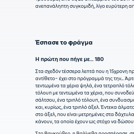
ανεπανάληπτη συγκομιδή, λίγο ευρύτερη απ
Έσπασε το φράγμα
Η πρώτη που πήγε με… 180
Στα σχεδόν τέσσερα λεπτά που η 15χρονη πρ
αντίθετο- έχει στο πρόγραμμά της την… Άρτ
τεντωμένα τα χέρια ψηλά, ένα τετραπλό τόλ
τόλουπ με τεντωμένα τα χέρια, που συνοδεύε
σάλτσου, ένα τριπλό τόλουπ, ένα συνδυασμό 
και, κυρίως, ένα τριπλό άξελ. Έντεκα άλματ
στο άξελ, που είναι μετρημένες στα δάχτυλ
κάνουν, τα οποία έχουν ως στόχο να δώσο
Στο Βανκούβερ, η Βαλίγεβα προσπέρασε, στο