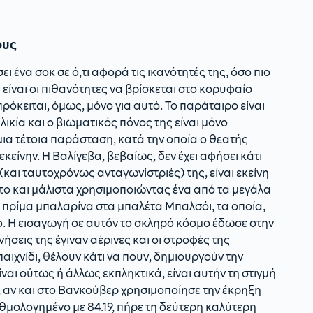
ους
ι ένα σοκ σε ό,τι αφορά τις ικανότητές της, όσο πιο
 είναι οι πιθανότητες να βρίσκεται στο κορυφαίο
πρόκειται, όμως, μόνο για αυτό. Το παράταιρο είναι
λικία και ο βιωματικός πόνος της είναι μόνο
 μια τέτοια παράσταση, κατά την οποία ο θεατής
κείνην. Η Βαλίγεβα, βεβαίως, δεν έχει αφήσει κάτι
 (και ταυτοχρόνως ανταγωνίστριές) της, είναι εκείνη
το και μάλιστα χρησιμοποιώντας ένα από τα μεγάλα
ι πρίμα μπαλαρίνα στα μπαλέτα Μπαλσόι, τα οποία,
ο. Η εισαγωγή σε αυτόν το σκληρό κόσμο έδωσε στην
ήσεις της έγιναν αέρινες και οι στροφές της
ιχνίδι, θέλουν κάτι να πουν, δημιουργούν την
ναι ούτως ή άλλως εκπληκτικά, είναι αυτήν τη στιγμή
, αν και στο Βανκούβερ χρησιμοποίησε την έκρηξη
θμολογημένο με 84.19, πήρε τη δεύτερη καλύτερη