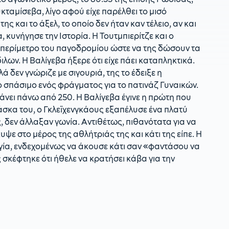
κταμίσεβα, λίγο αφού είχε παρέλθει το μισό
ης και το άξελ, το οποίο δεν ήταν καν τέλειο, αν και
, κυνήγησε την Ιστορία. Η Τουτμπιερίτζε και ο
ν περίμετρο του παγοδρομίου ώστε να της δώσουν τα
λων. Η Βαλίγεβα ήξερε ότι είχε πάει καταπληκτικά.
 δεν γνώριζε με σιγουριά, της το έδειξε η
το σπάσιμο ενός φράγματος για το πατινάζ Γυναικών.
κάνει πάνω από 250. Η Βαλίγεβα έγινε η πρώτη που
άσκα του, ο Γκλεϊχενγκάους εξαπέλυσε ένα πλατύ
, δεν άλλαξαν γωνία. Αντιθέτως, πιθανότατα για να
υψε στο μέρος της αθλήτριάς της και κάτι της είπε. Η
γία, ενδεχομένως να άκουσε κάτι σαν «φαντάσου να
 σκέφτηκε ότι ήθελε να κρατήσει κάβα για την