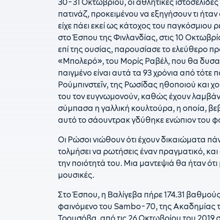
30-31 Οκτωβρίου, οι αθλητικές ιστοσελίδες 
πατινάζ, προκειμένου να εξηγήσουν τι ήταν 
είχε πάει εκεί ως κάτοχος του παγκόσμιου ρ
στο Έσπου της Φινλανδίας, στις 10 Οκτωβρίο
επί της ουσίας, παρουσίασε το ελεύθερο πρ
«Μπολερό», του Μορίς Ραβέλ, που θα δυσα
παιγμένο είναι αυτά τα 93 χρόνια από τότε 
Ρούμπινστεϊν, της Ρωσίδας ηθοποιού και χορ
του τον ευγνωμονούν, καθώς έχουν λαμβάνε
σύμπασα η γαλλική κουλτούρα, η οποία, βεβ
αυτό το σάουντρακ γδύθηκε ενώπιον του φ
Οι Ρώσοι νιώθουν ότι έχουν δικαιώματα πάν
τολμήσει να ρωτήσεις έναν πραγματικό, και
την ποιότητά του. Μια μαντεψιά θα ήταν ότ
μουσικές.
Στο Έσπου, η Βαλίγεβα πήρε 174.31 βαθμούς,
φαινόμενο του Sambo-70, της Ακαδημίας τη
Τρουσόβα, από τις 26 Οκτωβρίου του 2019 