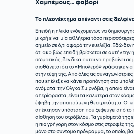
Χαμπέμους… φαβορί
Το πλεονέκτημα απέναντι στις δελφίν
Επειδή η ηλικία ενδεχομένως να δημιουργήσε
μικρή είναι μία αθλήτρια τόσο περισσότερες
σημείο σε ό,τι αφορά την ευελιξία. Εδώ δεν 
ότι ακριβώς επειδή βρίσκεται σε αυτήν την η
σωματικός, δεν δικαιούται να προβαίνει σε
αισθάνεται ότι το «Μπολερό» γράφτηκε για ε
στην τύχη της. Από όλες τις συναγωνίστριές
που επέλεξε να κάνει προπόνηση στο μπαλέ
ονόματα: την Όλγκα Σμιρνόβα, η οποία είνα
απερίφραστα, είναι τα καλύτερα στον κόσμ
έφηβη την απαιτούμενη θεατρικότητα. Οι κιν
απέκτησαν υπόσταση που ξεφεύγει από το πα
αίσθηση του στρόβιλου. Τα γυρίσματά της εί
η πιο γρήγορη στον κόσμο στις στροφές της
μόνο στο σύντομο πρόγραμμα, το οποίο, βα