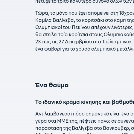
πέτυχε το τρίτο καλύτερο σύνολο όλων των 
Τώρα, το μόνο που έχει απομείνει στη 18χρο
Καμίλα Βαλίγεβα, το κοριτσάκι στο καμπ της
Ολυμπιακοί του Πεκίνου απέχουν λιγότερες
θα στείλει τρία κορίτσια στους Ολυμπιακού
23 έως τις 27 Δεκεμβρίου στο Τσέλιαμπινσκ.
ένα φαβορί για το χρυσό ολυμπιακό μετάλλι
Ένα θαύμα
Το ιδανικό κράμα κίνησης και βαθμοθ
Αντιλαμβάνεσαι πόσο σημαντικό είναι ένα α
γύρα στα ΜΜΕ της, πέφτεις πάνω σε συνεντε
παράσταση της Βαλίγεβα στο Βανκούβερ, στ