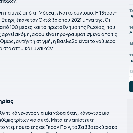
εποχών.
1
νη πατινέζ από τη Μόσχα, είναι το σύντομο. Η 15χρονη
π
 Ετιέρι, έκανε τον Οκτώβριο του 2021 μήνα της. Οι
 από 100 μέρες και το πρωτάθλημα της Ρωσίας, που
1
Α
ς αργεί ακόμη, αφού είναι προγραμματισμένο από τις
 Όμως, αυτήν τη στιγμή, η Βαλίγεβα είναι το νούμερο
1
ο στο ατομικό Γυναικών.
1
π
1
γ
12
Β
ηρίας
1
θλητικό γεγονός για μία χώρα όταν, κάνοντας μια
11
ύξεις τρίτων για αυτό. Μετά την απίστευτη
α
ο ντεμπούτο της σε Γκραν Πριν, το Σαββατοκύριακο
1