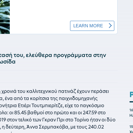
στασή του, ελεύθερα προγράμματα στην
Ρωσίδα
χρονιά του καλλιτεχνικού πατινάζ έχουν περάσει
α, ένα από τα κορίτσια της παιχνιδομηχανής
ήτρια Ετιέρι Τουτμπιερίτζε, είχε το παγκόσμιο
16
ο: οι 85.45 βαθμοί στο πρώτο και οι 247.59 στο
Η
19 στον τελικό των Γκραν Πρι στο Τορίνο ήταν οι δύο
, η δεύτερη, Άννα Σερμπακόβα, με τους 240.02
1
Χ