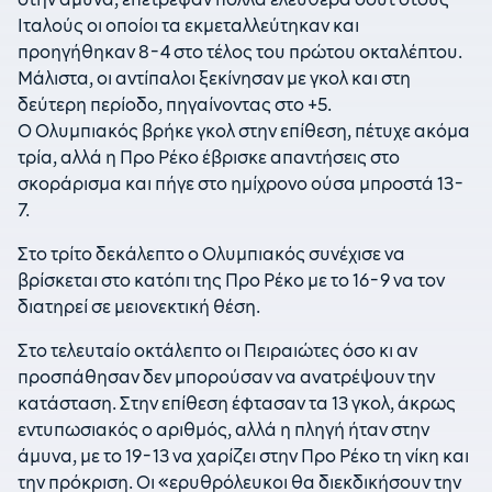
Ιταλούς οι οποίοι τα εκμεταλλεύτηκαν και
προηγήθηκαν 8-4 στο τέλος του πρώτου οκταλέπτου.
Μάλιστα, οι αντίπαλοι ξεκίνησαν με γκολ και στη
δεύτερη περίοδο, πηγαίνοντας στο +5.
O Oλυμπιακός βρήκε γκολ στην επίθεση, πέτυχε ακόμα
τρία, αλλά η Προ Ρέκο έβρισκε απαντήσεις στο
σκοράρισμα και πήγε στο ημίχρονο ούσα μπροστά 13-
7.
Στο τρίτο δεκάλεπτο ο Ολυμπιακός συνέχισε να
βρίσκεται στο κατόπι της Προ Ρέκο με το 16-9 να τον
διατηρεί σε μειονεκτική θέση.
Στο τελευταίο οκτάλεπτο οι Πειραιώτες όσο κι αν
προσπάθησαν δεν μπορούσαν να ανατρέψουν την
κατάσταση. Στην επίθεση έφτασαν τα 13 γκολ, άκρως
εντυπωσιακός ο αριθμός, αλλά η πληγή ήταν στην
άμυνα, με το 19-13 να χαρίζει στην Προ Ρέκο τη νίκη και
την πρόκριση. Οι «ερυθρόλευκοι θα διεκδικήσουν την