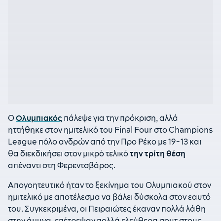
Ο
Ολυμπιακός
πάλεψε για την πρόκριση, αλλά
ηττήθηκε στον ημιτελικό του Final Four στο Champions
League πόλο ανδρών από την Προ Ρέκο με 19-13 και
θα διεκδικήσει στον μικρό τελικό
την τρίτη θέση
απέναντι στη Φερεντσβάρος.
Απογοητευτικό ήταν το ξεκίνημα του Ολυμπιακού στον
ημιτελικό με αποτέλεσμα να βάλει δύσκολα στον εαυτό
του. Συγκεκριμένα, οι Πειραιώτες έκαναν πολλά λάθη
στην άμυνα, επέτρεψαν πολλά ελεύθερα σουτ στους