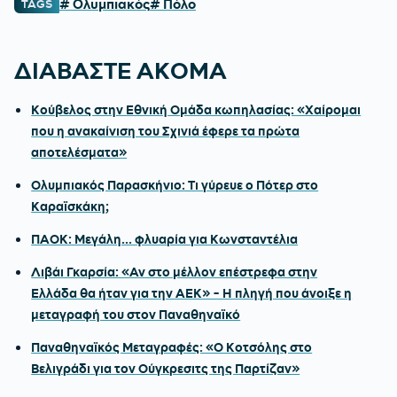
# Ολυμπιακός
# Πόλο
TAGS
ΔΙΑΒΑΣΤΕ ΑΚΟΜΑ
Κούβελος στην Εθνική Ομάδα κωπηλασίας: «Χαίρομαι
που η ανακαίνιση του Σχινιά έφερε τα πρώτα
αποτελέσματα»
Ολυμπιακός Παρασκήνιο: Τι γύρευε ο Πότερ στο
Καραϊσκάκη;
ΠΑΟΚ: Μεγάλη... φλυαρία για Κωνσταντέλια
Λιβάι Γκαρσία: «Αν στο μέλλον επέστρεφα στην
Ελλάδα θα ήταν για την ΑΕΚ» - Η πληγή που άνοιξε η
μεταγραφή του στον Παναθηναϊκό
Παναθηναϊκός Μεταγραφές: «Ο Κοτσόλης στο
Βελιγράδι για τον Ούγκρεσιτς της Παρτίζαν»