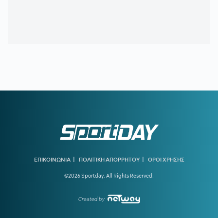
ΟΦΗ είναι... 2 μηνών
23:28
ΓΙΑΝΝΗΣ ΚΩΝΣΤΑΝΤΕΛΙΑΣ:
Έγινε μπαμπάς για δεύτερη
φορά
22:51
ΠΑΝΑΘΗΝΑΪΚΟΣ:
Εύκολη νίκη για την ΤΣΣΚΑ 1948 πριν
από τη ρεβάνς
22:33
ΝΙΚΟΛΙΤΣ:
«Τα επίσημα είναι διαφορετικά παιχνίδια» -
Τι είπε για τις μεταγραφές
22:24
ΑΡΗΣ:
Δύο διαφορετικά πρόσωπα στο 2-2 με τον
Πανσερραϊκό
22:01
ΑΕΚ-ATHENS KALLITHEA 4-0:
Ο Βιτάλις σκόραρε στο
ντεμπούτο του και ο Γκατσίνοβιτς... έπαθε Γιόβιτς
|
|
21:21
ΑΕΚ:
Αποδοκιμάστηκε ο Αγγελόπουλος στην «Allwyn
ΕΠΙΚΟΙΝΩΝΙΑ
ΠΟΛΙΤΙΚΗ ΑΠΟΡΡΗΤΟΥ
ΟΡΟΙ ΧΡΗΣΗΣ
Arena»
©2026 Sportday. All Rights Reserved.
21:11
ΟΦΗ:
Τρέλα του κόσμου για το Σούπερ Καπ
Created by
20:57
ΛΙΟΝΕΛ ΜΕΣΙ:
Η τελευταία φορά που ο πατέρας του τον
είδε από κοντά να παίζει