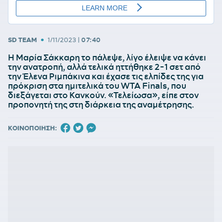
•
SD TEAM
1/11/2023
|
07:40
Η Μαρία Σάκκαρη το πάλεψε, λίγο έλειψε να κάνει
την ανατροπή, αλλά τελικά ηττήθηκε 2-1 σετ από
την Έλενα Ριμπάκινα και έχασε τις ελπίδες της για
πρόκριση στα ημιτελικά του WTA Finals, που
διεξάγεται στο Κανκούν. «Τελείωσα», είπε στον
προπονητή της στη διάρκεια της αναμέτρησης.
ΚΟΙΝΟΠΟΙΗΣΗ: