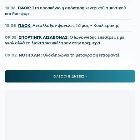
10:36
ΠΑΟΚ:
Στο προσκήνιο η απόκτηση κεντρικού αμυντικού
και δυο φορ
10:05
ΠΑΟΚ:
Αντάλλαξαν φανέλες Τζίμας - Κουλιεράκης
09:35
ΣΠΟΡΤΙΝΓΚ ΛΙΣΑΒΟΝΑΣ:
Ο Ιωναννίδης επέστρεψε με
γκολ αλλά τα λιοντάρια γκέλαραν στην πρεμιέρα
09:02
ΝΟΤΙΓΧΑΜ:
Ολοκληρώνει τη μεταγραφή Ντιομαντέ
08:30
ΠΑΝΑΘΗΝΑΪΚΟΣ:
Η απουσία που είναι σαν «δώρο» και
ο παίκτης που καλείται να βγάλει τα κάστανα απ' τη φωτιά
ΟΛΕΣ ΟΙ ΕΙΔΗΣΕΙΣ >
08:00
ΚΑΙΡΟΣ:
Ακάθεκτος ο υδράργυρος που οδεύει προς τους
40!
00:17
ΟΛΥΜΠΙΑΚΟΣ:
Οι λόγοι που ο Ζότα Σίλβα έχει
«κλειδώσει» θέση στην ενδεκάδα στη ρεβάνς της Ολλανδίας
23:56
ΜΠΑΡΤΣΕΛΟΝΑ:
Το συγκινητικό αντίο στον πατέρα του
Μέσι
23:35
ΟΦΗ ΑΠΟ ΚΟΥΝΙΑ:
Ο νεότερος κάτοχος διαρκείας του