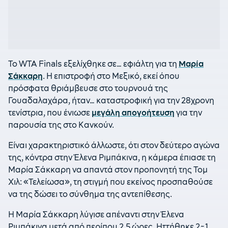
Το WTA Finals εξελίχθηκε σε… εφιάλτη για τη
Μαρία
Σάκκαρη
. Η επιστροφή στο Μεξικό, εκεί όπου
πρόσφατα θριάμβευσε στο τουρνουά της
Γουαδαλαχάρα, ήταν… καταστροφική για την 28χρονη
τενίστρια, που ένιωσε
μεγάλη απογοήτευση
για την
παρουσία της στο Κανκούν.
Είναι χαρακτηριστικό άλλωστε, ότι στον δεύτερο αγώνα
της, κόντρα στην Έλενα Ριμπάκινα, η κάμερα έπιασε τη
Μαρία Σάκκαρη να απαντά στον προπονητή της Τομ
Χιλ: «Τελείωσα», τη στιγμή που εκείνος προσπαθούσε
να της δώσει το σύνθημα της αντεπίθεσης.
Η Μαρία Σάκκαρη λύγισε απέναντι στην Έλενα
Ριμπάκινα μετά από περίπου 2,5 ώρες. Ηττήθηκε 2-1