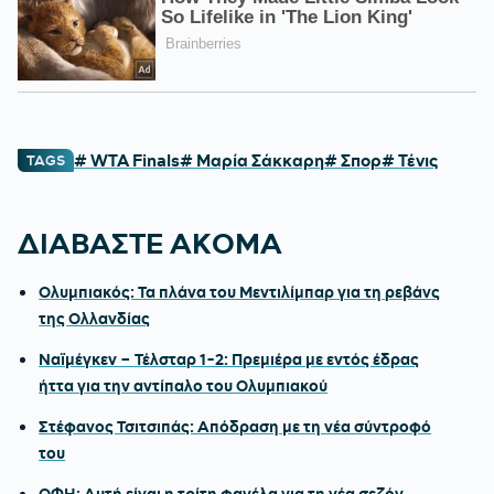
# WTA Finals
# Μαρία Σάκκαρη
# Σπορ
# Τένις
TAGS
ΔΙΑΒΑΣΤΕ ΑΚΟΜΑ
Ολυμπιακός: Τα πλάνα του Μεντιλίμπαρ για τη ρεβάνς
της Ολλανδίας
Ναϊμέγκεν – Τέλσταρ 1-2: Πρεμιέρα με εντός έδρας
ήττα για την αντίπαλο του Ολυμπιακού
Στέφανος Τσιτσιπάς: Απόδραση με τη νέα σύντροφό
του
ΟΦΗ: Αυτή είναι η τρίτη φανέλα για τη νέα σεζόν