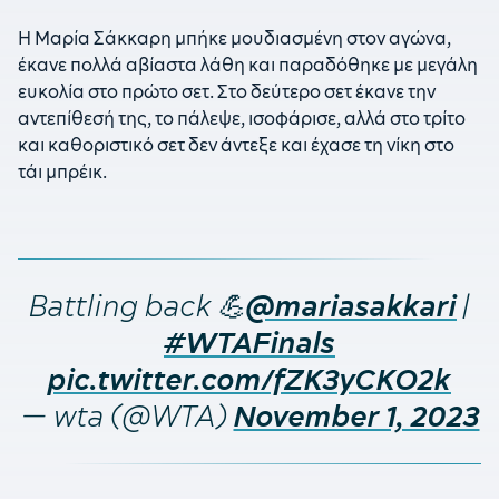
Η Μαρία Σάκκαρη μπήκε μουδιασμένη στον αγώνα,
έκανε πολλά αβίαστα λάθη και παραδόθηκε με μεγάλη
ευκολία στο πρώτο σετ. Στο δεύτερο σετ έκανε την
αντεπίθεσή της, το πάλεψε, ισοφάρισε, αλλά στο τρίτο
και καθοριστικό σετ δεν άντεξε και έχασε τη νίκη στο
τάι μπρέικ.
Battling back 💪
|
@mariasakkari
#WTAFinals
pic.twitter.com/fZK3yCKO2k
— wta (@WTA)
November 1, 2023