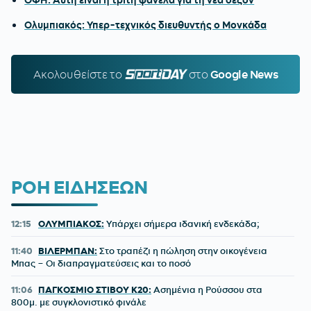
Ολυμπιακός: Υπερ-τεχνικός διευθυντής ο Μονκάδα
Ακολουθείστε τo
SPORTDAY.GR
στο
Google News
ΡΟΗ ΕΙΔΗΣΕΩΝ
12:15
ΟΛΥΜΠΙΑΚΟΣ:
Υπάρχει σήμερα ιδανική ενδεκάδα;
11:40
ΒΙΛΕΡΜΠΑΝ:
Στο τραπέζι η πώληση στην οικογένεια
Μπας – Οι διαπραγματεύσεις και το ποσό
11:06
ΠΑΓΚΟΣΜΙΟ ΣΤΙΒΟΥ Κ20:
Ασημένια η Ρούσσου στα
800μ. με συγκλονιστικό φινάλε