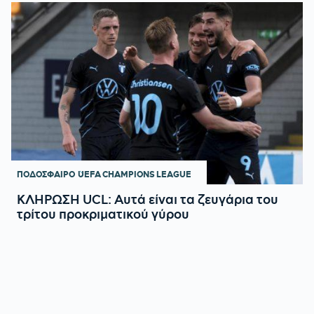
ΠΟΔΟΣΦΑΙΡΟ
UEFA CHAMPIONS LEAGUE
ΚΛΗΡΩΣΗ UCL: Αυτά είναι τα ζευγάρια του
τρίτου προκριματικού γύρου