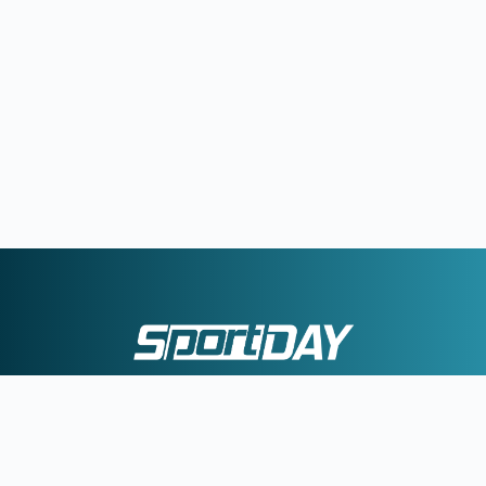
|
|
ΕΠΙΚΟΙΝΩΝΙΑ
ΠΟΛΙΤΙΚΗ ΑΠΟΡΡΗΤΟΥ
ΟΡΟΙ ΧΡΗΣΗΣ
©2026 Sportday. All Rights Reserved.