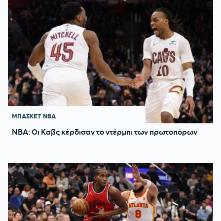
ΜΠΑΣΚΕΤ
NBA
NBA: Οι Καβς κέρδισαν το ντέρμπι των πρωτοπόρων