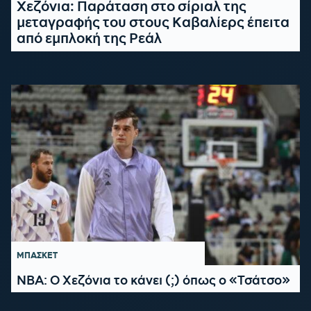
Χεζόνια: Παράταση στο σίριαλ της
μεταγραφής του στους Καβαλίερς έπειτα
από εμπλοκή της Ρεάλ
ΜΠΑΣΚΕΤ
NBA: O Χεζόνια το κάνει (;) όπως ο «Τσάτσο»