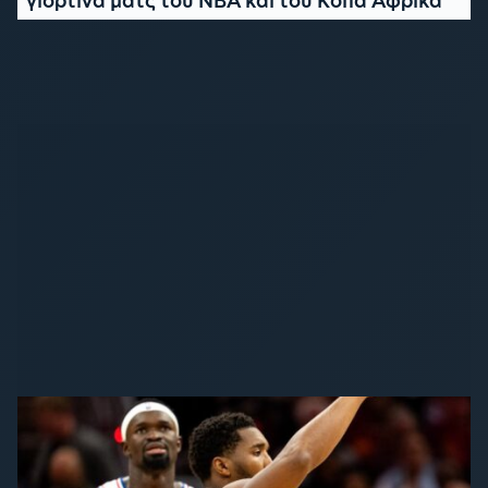
γιορτινά ματς του NBA και του Κόπα Άφρικα