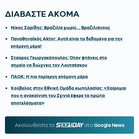
ΔΙΑΒΑΣΤΕ ΑΚΟΜΑ
Νίκος Σαρίδης: Βραζιλία χωρίς... Βραζιλιάνους
Παναθηναϊκός Aktor: Αυτά είναι τα δεδομένα για την
επόμενη μέρα!
Σταύρος Γεωργακόπουλος: Όταν φτάνεις στο
σημείο να διώχνεις τον Λουτσέσκου
ΠΑΟΚ: Η πιο περίεργη επόμενη μέρα
Κούβελος στην Εθνική Ομάδα κωπηλασίας: «Χαίρομαι
που η ανακαίνιση του Σχινιά έφερε τα πρώτα
αποτελέσματα»
Ακολουθείστε τo
SPORTDAY.GR
στο
Google News