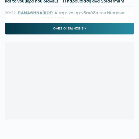
και το νούμερο που διάλεξε - Η παρουσίαση αλά Spiderman!
20:22
ΠΑΝΑΘΗΝΑΪΚΟΣ:
Αυτή είναι η ενδεκάδα του Νίστρουπ
για το ματς με την ΤΣΣΚΑ 1948
ΟΛΕΣ ΟΙ ΕΙΔΗΣΕΙΣ >
19:56
ΠΑΟΚ ΜΕΤΑΓΡΑΦΕΣ:
Στη Θεσσαλονίκη για τις υπογραφές
ο Γιαννούλης
19:37
ΑΡΗΣ:
Πλήγμα με Κουαμέ
19:32
ΟΛΥΜΠΙΑΚΟΣ:
Ενδιαφέρον για τον αριστερό μπακ της
Πόρτο, Γκουστάβο Μόουρα
19:16
ΥΠΕΡΑΝΩ ΟΛΩΝ:
Είναι κρίμα να υπάρχει
προβληματισμός τόσο νωρίς
18:41
ΣΑΝ ΣΗΜΕΡΑ - ΓΚΡΕΤΑ ΑΝΤΕΡΣΕΝ:
Πώς μία από τις
κορυφαίες κολυμβήτριες όλων των εποχών κινδύνευσε να
πνιγεί στην πισίνα
18:09
ΠΑΟΚ:
Τι είπε ο Λίσι για τη μεταγραφή του Γιαννούλη
18:01
ΚΟΥΒΕΛΟΣ ΣΤΗΝ ΕΘΝΙΚΗ ΟΜΑΔΑ ΚΩΠΗΛΑΣΙΑΣ:
«Χαίρομαι που η ανακαίνιση του Σχινιά έφερε τα πρώτα