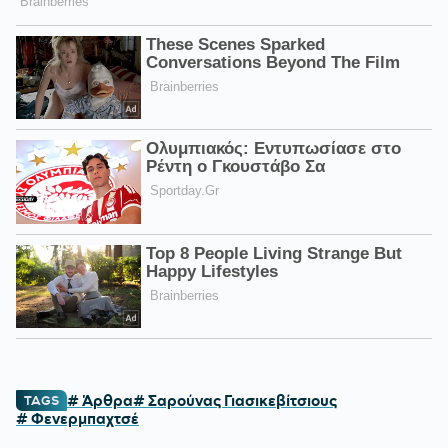
# Άρθρα
# Σαρούνας Γιασικεβίτσιους
TAGS
# Φενερμπαχτσέ