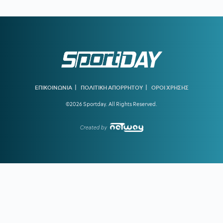
αποτελέσματα»
17:36
E-ΕΦΚΑ:
Στις 7 Αυγούστου η καταβολή του
Αδειοδωροσήμου σε 91.455 οικοδόμους
17:33
ΠΙΣ:
Μέτρα προστασίας του πληθυσμού από τις
εκτεταμένες πυρκαγιές
17:30
Άνω των 20 δισ. ευρώ οι ρυθμίσεις οφειλών από την
έναρξη λειτουργίας της πλατφόρμας
|
|
ΕΠΙΚΟΙΝΩΝΙΑ
ΠΟΛΙΤΙΚΗ ΑΠΟΡΡΗΤΟΥ
ΟΡΟΙ ΧΡΗΣΗΣ
©2026 Sportday. All Rights Reserved.
17:20
Έναρξη αιτήσεων για το Πρόγραμμα «Τουρισμός για
Όλους 2026-2027»
Created by
17:12
ΟΛΥΜΠΙΑΚΟΣ ΠΑΡΑΣΚΗΝΙΟ:
Τι γύρευε ο Πότερ στο
Καραϊσκάκη;
16:51
ΚΑΛΑΜΑΤΑ:
Δικός της ο Κουρμινόφσκι των 120 γκολ!