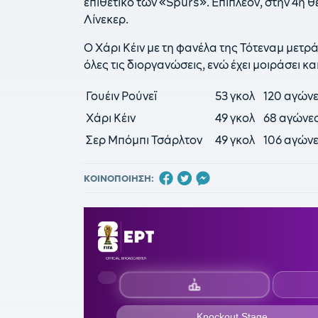
επιθετικό των «Spurs». Επιπλέον, στην 4η θ
Λίνεκερ.
Ο Χάρι Κέιν με τη φανέλα της Τότεναμ μετρά
όλες τις διοργανώσεις, ενώ έχει μοιράσει και
Γουέιν Ρούνεϊ
53 γκολ
120 αγών
Χάρι Κέιν
49 γκολ
68 αγώνε
Σερ Μπόμπι Τσάρλτον
49 γκολ
106 αγών
ΚΟΙΝΟΠΟΙΗΣΗ: