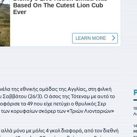
νέλα της εθνικής ομάδας της Αγγλίας, στη φιλική
 Σαββάτου (26/3). Ο άσος της Τότεναμ με αυτό το
σοφάρισε τα 49 που είχε πετύχει ο θρυλικός Σερ
1
ση των κορυφαίων σκόρερ των «Τριών Λιονταριών»
Λ
1
 αλλά μόνο με μόλις 4 γκολ διαφορά, από τον διεθνή
Μ
κ