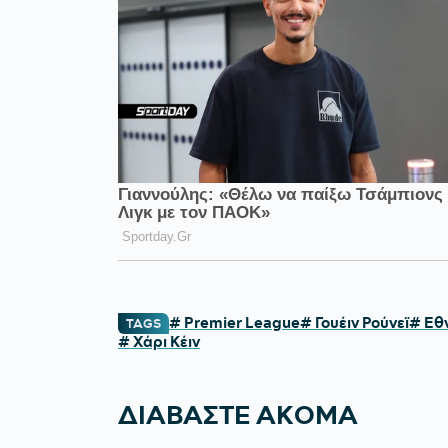
# Premier League
# Γουέιν Ρούνεϊ
# Εθν
TAGS
# Χάρι Κέιν
ΔΙΑΒΑΣΤΕ ΑΚΟΜΑ