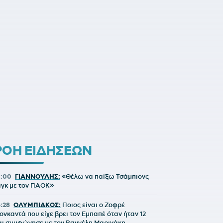
ΡΟΗ ΕΙΔΗΣΕΩΝ
5:00
ΓΙΑΝΝΟΥΛΗΣ:
«Θέλω να παίξω Τσάμπιονς
ιγκ με τον ΠΑΟΚ»
4:28
ΟΛΥΜΠΙΑΚΟΣ:
Ποιος είναι ο Ζοφρέ
ονκαντά που είχε βρει τον Εμπαπέ όταν ήταν 12
αι συμφώνησε με τον Βαγγέλη Μαρινάκη