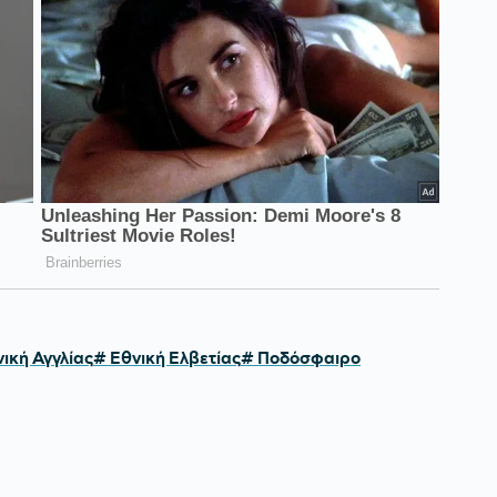
ική Αγγλίας
# Εθνική Ελβετίας
# Ποδόσφαιρο