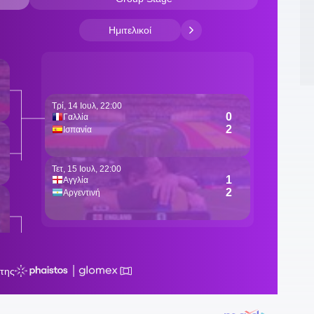
1
π
Ι
0
κ
0
τ
0
ξ
0
0
θ
0
τ
0
Ά