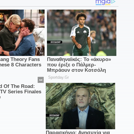
2
γ
2
Λ
2
ρ