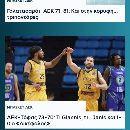
ΜΠΑΣΚΕΤ
ΑΕΚ
Γαλατασαράι-ΑΕΚ 71-81: Και στην κορυφή...
τριποντάρες
ΜΠΑΣΚΕΤ
ΑΕΚ
AEΚ-Τόφας 73-70: Τι Giannis, τι… Janis και 1-
0 ο «Δικέφαλος»