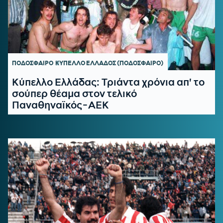
ΠΟΔΟΣΦΑΙΡΟ
ΚΥΠΕΛΛΟ ΕΛΛΑΔΟΣ (ΠΟΔΟΣΦΑΙΡΟ)
Κύπελλο Ελλάδας: Τριάντα χρόνια απ' το
σούπερ θέαμα στον τελικό
Παναθηναϊκός-ΑΕΚ