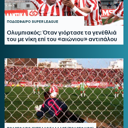
ΠΟΔΟΣΦΑΙΡΟ
SUPER LEAGUE
Ολυμπιακός: Όταν γιόρτασε τα γενέθλιά
του με νίκη επί του «αιώνιου» αντιπάλου